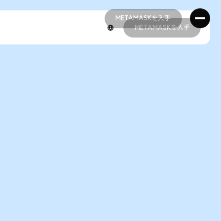
METAMASKを入手
METAMASKを入手
METAMASKを入手
METAMASKを入手