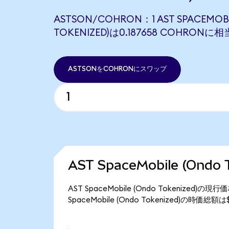
ASTSON/COHRON：1 AST SPACEMOBI
TOKENIZED)は0.187658 COHRON
ASTSONをCOHRONにスワップ
AST SpaceMobile (Ond
AST SpaceMobile (Ondo Tokenized
SpaceMobile (Ondo Tokenized)の時価総