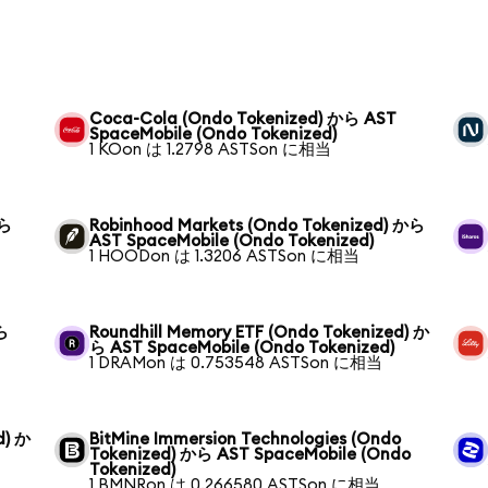
Coca-Cola (Ondo Tokenized) から AST
SpaceMobile (Ondo Tokenized)
1 KOon は 1.2798 ASTSon に相当
から
Robinhood Markets (Ondo Tokenized) から
AST SpaceMobile (Ondo Tokenized)
1 HOODon は 1.3206 ASTSon に相当
から
Roundhill Memory ETF (Ondo Tokenized) か
ら AST SpaceMobile (Ondo Tokenized)
1 DRAMon は 0.753548 ASTSon に相当
d) か
BitMine Immersion Technologies (Ondo
Tokenized) から AST SpaceMobile (Ondo
Tokenized)
1 BMNRon は 0.266580 ASTSon に相当