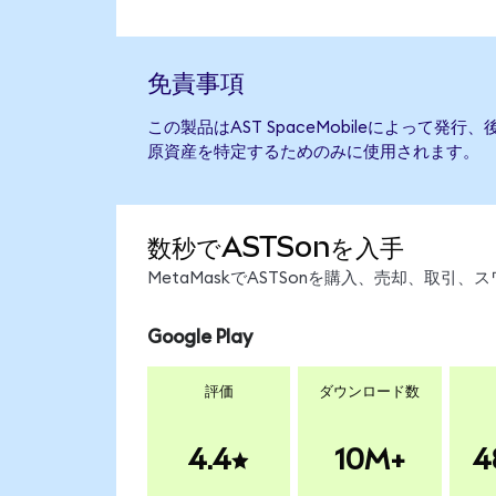
免責事項
この製品はAST SpaceMobileによって
原資産を特定するためのみに使用されます。
数秒でASTSonを入手
MetaMaskでASTSonを購入、売却、取
Google Play
評価
ダウンロード数
4.4
10M+
4