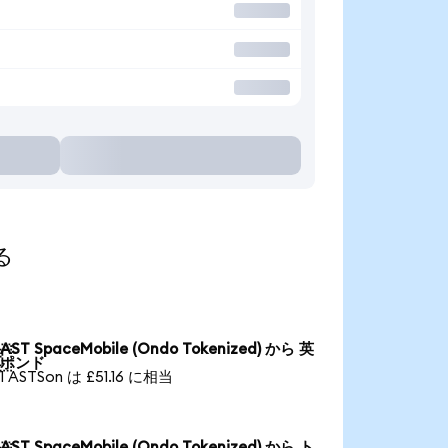
る
AST SpaceMobile (Ondo Tokenized) から 英

ポンド
1 ASTSon は £51.16 に相当
AST SpaceMobile (Ondo Tokenized) から ト