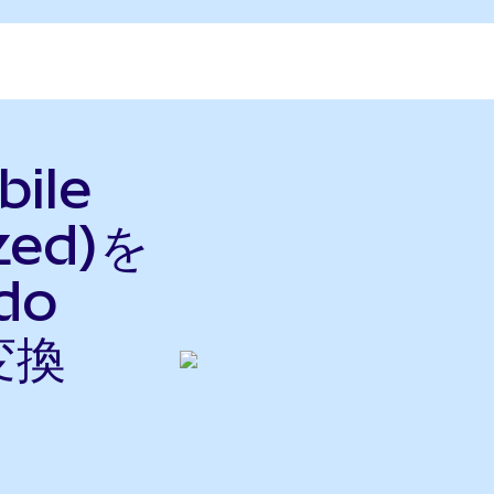
ile
zed)を
do
変換