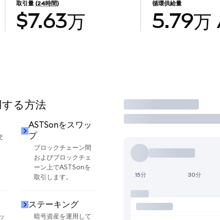
取引量
(24時間)
循環供給量
$7.63万
5.79万
使用する方法
取引
ASTSonをスワッ
プ
交
ブロックチェーン間
およびブロックチェ
ーン上でASTSonを
15分
30分
取引します。
ステーキング
ッ
暗号資産を運用して