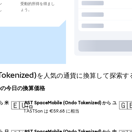
ン
受動的所得を得まし
し
ょう。
do Tokenized)を人気の通貨に換算して探索す
nized)の今日の換算価格
から 米
AST SpaceMobile (Ondo Tokenized) から ユ
🇪🇺
🇬
ーロ
1 ASTSon は €59.68 に相当
から 日
AST SpaceMobile (Ondo Tokenized) から 中