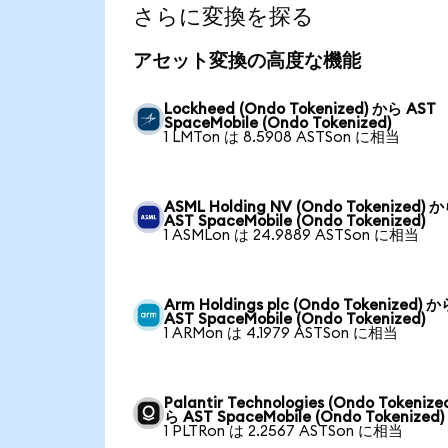
さらに変換を探る
アセット変換の高度な機能
Lockheed (Ondo Tokenized) から AST
SpaceMobile (Ondo Tokenized)
1 LMTon は 8.5908 ASTSon に相当
ASML Holding NV (Ondo Tokenized) 
AST SpaceMobile (Ondo Tokenized)
1 ASMLon は 24.9889 ASTSon に相当
Arm Holdings plc (Ondo Tokenized) 
AST SpaceMobile (Ondo Tokenized)
1 ARMon は 4.1979 ASTSon に相当
Palantir Technologies (Ondo Tokenize
ら AST SpaceMobile (Ondo Tokenized)
1 PLTRon は 2.2567 ASTSon に相当