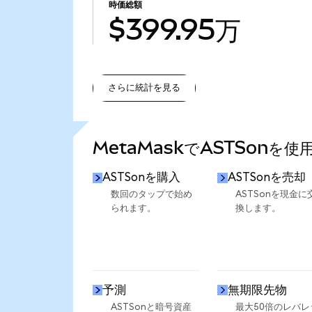
時価総額
$399.95万
さらに統計を見る
さらに統計を見る
MetaMaskでASTSonを
ASTSonを購入
ASTSonを売却
数回のタップで始め
ASTSonを現金に
られます。
換します。
予測
無期限先物
ASTSonと暗号資産
最大50倍のレバレ