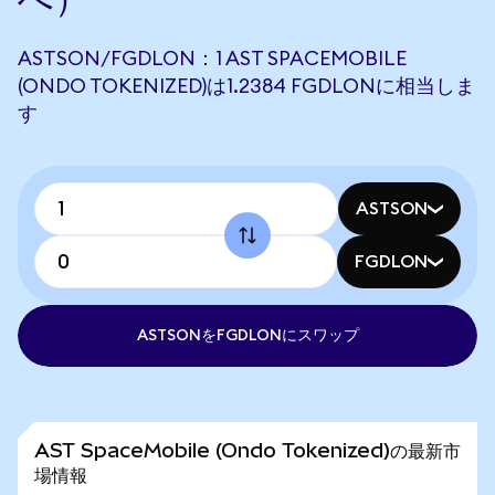
ASTSON/FGDLON：1 AST SPACEMOBILE
(ONDO TOKENIZED)は1.2384 FGDLONに相当しま
す
ASTSON
FGDLON
ASTSONをFGDLONにスワップ
AST SpaceMobile (Ondo Tokenized)の最新市
場情報