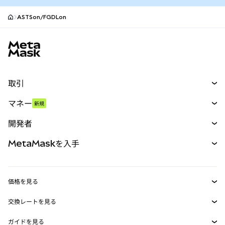
ASTSon/FGDLon
MetaMaskサイトフッター
取引
スワップ
マネー
新規
予測
新規
購入
開発者
パーペチュアル
新規
カード
ドキュメントを表示
MetaMaskを入手
RWA
mUSD
新規
ダッシュボード
トランザクションシールド
収益化
Smart Accounts Kit
Agent Wallet
新規
価格を見る
埋め込みウォレット
Snaps
ビットコインの価格
交換レートを見る
MetaMask Connect
イーサリアムの価格
報酬
新規
BTC→USD
Solanaの価格
ガイドを見る
Snaps