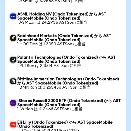
1 ARMon は 3.9666 ASTSon に相当
ASML Holding NV (Ondo Tokenized) から AST
SpaceMobile (Ondo Tokenized)
1 ASMLon は 24.2936 ASTSon に相当
Robinhood Markets (Ondo Tokenized) から AST
SpaceMobile (Ondo Tokenized)
1 HOODon は 1.3050 ASTSon に相当
Palantir Technologies (Ondo Tokenized) から AST
SpaceMobile (Ondo Tokenized)
1 PLTRon は 2.3814 ASTSon に相当
BitMine Immersion Technologies (Ondo Tokenized)
から AST SpaceMobile (Ondo Tokenized)
1 BMNRon は 0.255456 ASTSon に相当
iShares Russell 2000 ETF (Ondo Tokenized) から AST
SpaceMobile (Ondo Tokenized)
1 IWMon は 4.2468 ASTSon に相当
Eli Lilly (Ondo Tokenized) から AST SpaceMobile
(Ondo Tokenized)
1 LLYon は 16.5021 ASTSon に相当