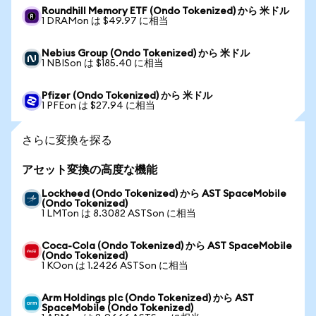
Roundhill Memory ETF (Ondo Tokenized) から 米ドル
1 DRAMon は $49.97 に相当
Nebius Group (Ondo Tokenized) から 米ドル
1 NBISon は $185.40 に相当
Pfizer (Ondo Tokenized) から 米ドル
1 PFEon は $27.94 に相当
さらに変換を探る
アセット変換の高度な機能
Lockheed (Ondo Tokenized) から AST SpaceMobile
(Ondo Tokenized)
1 LMTon は 8.3082 ASTSon に相当
Coca-Cola (Ondo Tokenized) から AST SpaceMobile
(Ondo Tokenized)
1 KOon は 1.2426 ASTSon に相当
Arm Holdings plc (Ondo Tokenized) から AST
SpaceMobile (Ondo Tokenized)