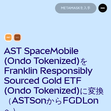
METAMASKを入手
METAMASKを入手
AST SpaceMobile
(Ondo Tokenized)を
Franklin Responsibly
Sourced Gold ETF
(Ondo Tokenized)に変換
（ASTSonからFGDLon
へ）