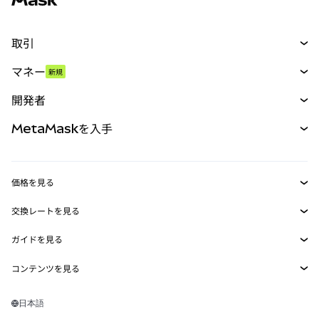
取引
スワップ
マネー
新規
予測
新規
購入
開発者
パーペチュアル
新規
カード
ドキュメントを表示
MetaMaskを入手
RWA
mUSD
新規
ダッシュボード
トランザクションシールド
収益化
Smart Accounts Kit
Agent Wallet
新規
価格を見る
埋め込みウォレット
Snaps
ビットコインの価格
交換レートを見る
MetaMask Connect
イーサリアムの価格
報酬
新規
BTC→USD
Solanaの価格
ガイドを見る
Snaps
セキュリティ
ETH→USD
BTCの購入
Shiba Inuの価格
USDT→INR
コンテンツを見る
Web3サービス
サポート
ETHの購入
Pepeの価格
ビットコインウォレット
BTC→USDT
SOLの購入
キャリア
Tetherの価格
Solanaウォレット
日本語
BTC→INR
PEPEの購入