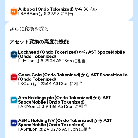
Alibaba (Ondo Tokenized) から 米ドル
1 BABAon は $129.97 に相当
さらに変換を探る
アセット変換の高度な機能
Lockheed (Ondo Tokenized) から AST SpaceMobile
(Ondo Tokenized)
1 LMTon は 8.2936 ASTSon に相当
Coca-Cola (Ondo Tokenized) から AST SpaceMobile
(Ondo Tokenized)
1 KOon は 1.2364 ASTSon に相当
Arm Holdings plc (Ondo Tokenized) から AST
SpaceMobile (Ondo Tokenized)
1 ARMon は 3.9486 ASTSon に相当
ASML Holding NV (Ondo Tokenized) から AST
SpaceMobile (Ondo Tokenized)
1 ASMLon は 24.0276 ASTSon に相当