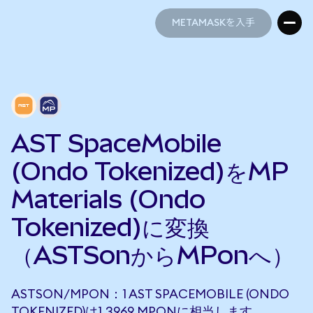
METAMASKを入手
METAMASKを入手
AST SpaceMobile
(Ondo Tokenized)をMP
Materials (Ondo
Tokenized)に変換
（ASTSonからMPonへ）
ASTSON/MPON：1 AST SPACEMOBILE (ONDO
TOKENIZED)は1.3969 MPONに相当します