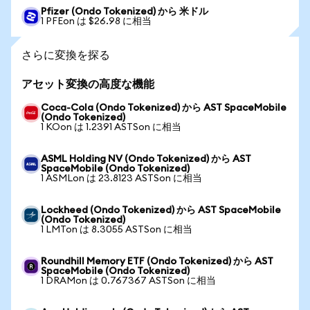
Pfizer (Ondo Tokenized) から 米ドル
1 PFEon は $26.98 に相当
さらに変換を探る
アセット変換の高度な機能
Coca-Cola (Ondo Tokenized) から AST SpaceMobile
(Ondo Tokenized)
1 KOon は 1.2391 ASTSon に相当
ASML Holding NV (Ondo Tokenized) から AST
SpaceMobile (Ondo Tokenized)
1 ASMLon は 23.8123 ASTSon に相当
Lockheed (Ondo Tokenized) から AST SpaceMobile
(Ondo Tokenized)
1 LMTon は 8.3055 ASTSon に相当
Roundhill Memory ETF (Ondo Tokenized) から AST
SpaceMobile (Ondo Tokenized)
1 DRAMon は 0.767367 ASTSon に相当