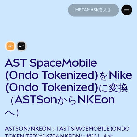
METAMASKを入手
METAMASKを入手
AST SpaceMobile
(Ondo Tokenized)をNike
(Ondo Tokenized)に変換
（ASTSonからNKEon
へ）
ASTSON/NKEON：1 AST SPACEMOBILE (ONDO
TOKENIZED)は1.6706 NKEONに相当します