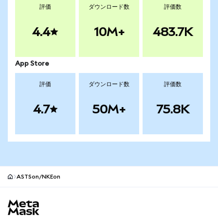
評価
ダウンロード数
評価数
4.4
10M+
483.7K
App Store
評価
ダウンロード数
評価数
4.7
50M+
75.8K
ASTSon/NKEon
MetaMaskサイトフッター