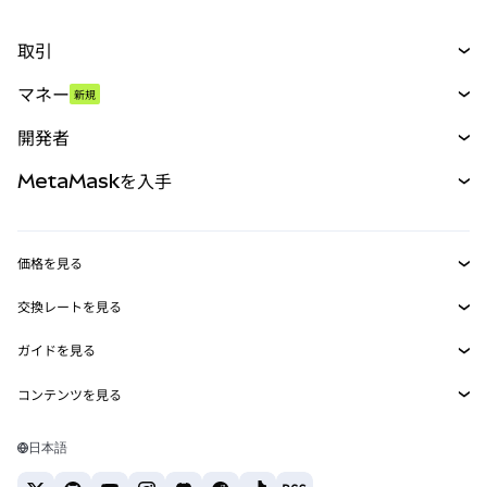
取引
スワップ
マネー
新規
予測
新規
購入
開発者
パーペチュアル
新規
カード
ドキュメントを表示
MetaMaskを入手
RWA
mUSD
新規
ダッシュボード
トランザクションシールド
収益化
Smart Accounts Kit
Agent Wallet
新規
価格を見る
埋め込みウォレット
Snaps
ビットコインの価格
交換レートを見る
MetaMask Connect
イーサリアムの価格
報酬
新規
BTC→USD
Solanaの価格
ガイドを見る
Snaps
セキュリティ
ETH→USD
BTCの購入
Shiba Inuの価格
USDT→INR
コンテンツを見る
Web3サービス
サポート
ETHの購入
Pepeの価格
ビットコインウォレット
BTC→USDT
SOLの購入
キャリア
Tetherの価格
Solanaウォレット
日本語
BTC→INR
PEPEの購入
お問い合わせ
USDCの価格
おすすめの暗号資産カード