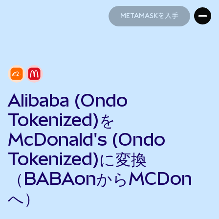
METAMASKを入手
METAMASKを入手
Alibaba (Ondo
Tokenized)を
McDonald's (Ondo
Tokenized)に変換
（BABAonからMCDon
へ）