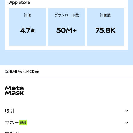
App Store
評価
ダウンロード数
評価数
4.7
50M+
75.8K
BABAon/MCDon
MetaMaskサイトフッター
取引
スワップ
マネー
新規
予測
新規
購入