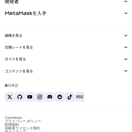
開発者
パーペチュアル
新規
カード
ドキュメントを表示
MetaMaskを入手
RWA
mUSD
新規
ダッシュボード
トランザクションシールド
収益化
Smart Accounts Kit
Agent Wallet
新規
価格を見る
埋め込みウォレット
Snaps
ビットコインの価格
交換レートを見る
MetaMask Connect
イーサリアムの価格
報酬
新規
BTC→USD
Solanaの価格
ガイドを見る
Snaps
セキュリティ
ETH→USD
BTCの購入
Shiba Inuの価格
USDT→INR
コンテンツを見る
Web3サービス
サポート
ETHの購入
Pepeの価格
ビットコインウォレット
BTC→USDT
SOLの購入
キャリア
Tetherの価格
Solanaウォレット
日本語
BTC→INR
PEPEの購入
お問い合わせ
USDCの価格
おすすめの暗号資産カード
ETH→USDT
USDTの購入
Chanlinkの価格
おすすめのモバイル暗号資産ウォレット
USDT→PHP
USDCの購入
Polymarketとは？
BTC→EUR
SHIBの購入
Consensys
税制関連ニュース
プライバシー ポリシー
利用規約
BNBの購入
貢献者ライセンス契約
暗号資産の購入方法は？
サイトマップ