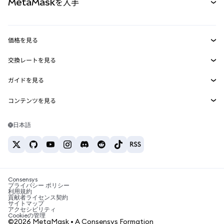
MetaMaskを入手
RWA
mUSD
新規
ダッシュボード
トランザクションシールド
収益化
Smart Accounts Kit
Agent Wallet
新規
価格を見る
埋め込みウォレット
Snaps
ビットコインの価格
交換レートを見る
MetaMask Connect
イーサリアムの価格
報酬
新規
BTC→USD
Solanaの価格
ガイドを見る
Snaps
セキュリティ
ETH→USD
BTCの購入
Shiba Inuの価格
USDT→INR
コンテンツを見る
Web3サービス
サポート
ETHの購入
Pepeの価格
ビットコインウォレット
BTC→USDT
SOLの購入
キャリア
Tetherの価格
Solanaウォレット
日本語
BTC→INR
PEPEの購入
お問い合わせ
USDCの価格
おすすめの暗号資産カード
ETH→USDT
USDTの購入
Chanlinkの価格
おすすめのモバイル暗号資産ウォレット
USDT→PHP
USDCの購入
Polymarketとは？
BTC→EUR
SHIBの購入
Consensys
税制関連ニュース
プライバシー ポリシー
利用規約
BNBの購入
貢献者ライセンス契約
暗号資産の購入方法は？
サイトマップ
アクセシビリティ
ビットコインを売るには？
Cookieの管理
©2026 MetaMask • A Consensys Formation