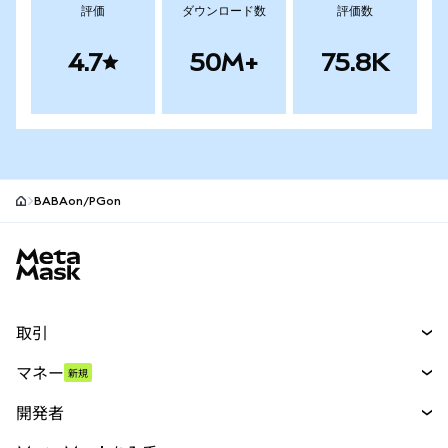
評価
ダウンロード数
評価数
4.7
50M+
75.8K
BABAon/PGon
MetaMaskサイトフッター
取引
スワップ
マネー
新規
予測
新規
購入
開発者
パーペチュアル
新規
カード
ドキュメントを表示