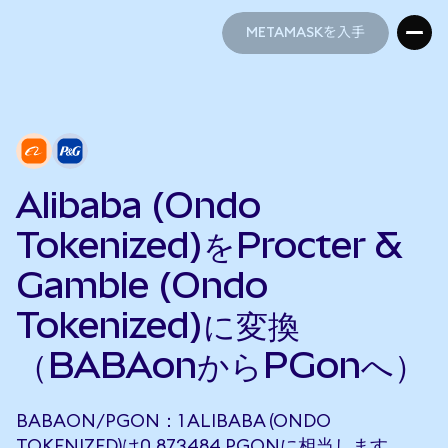
METAMASKを入手
METAMASKを入手
Alibaba (Ondo
Tokenized)をProcter &
Gamble (Ondo
Tokenized)に変換
（BABAonからPGonへ）
BABAON/PGON：1 ALIBABA (ONDO
TOKENIZED)は0.873484 PGONに相当します