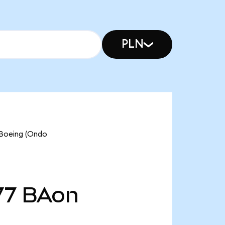
PLN
eing (Ondo
77
BAon