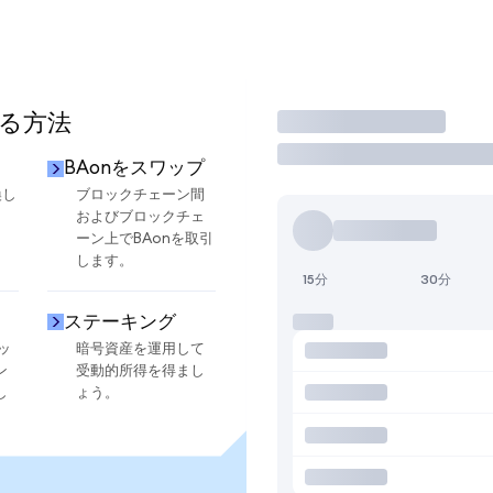
する方法
取引
BAonをスワップ
換し
ブロックチェーン間
およびブロックチェ
ーン上でBAonを取引
します。
15分
30分
ステーキング
ッ
暗号資産を運用して
ン
受動的所得を得まし
し
ょう。