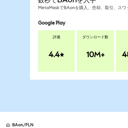
MetaMaskでBAonを購入、売却、取引、
Google Play
評価
ダウンロード数
4.4
10M+
4
BAon/PLN