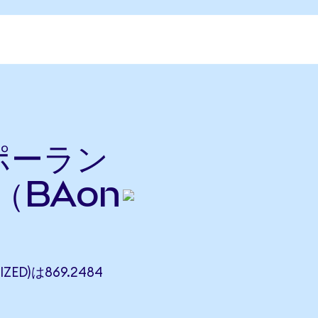
をポーラン
（BAon
ZED)は869.2484