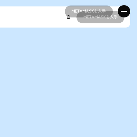
METAMASKを入手
METAMASKを入手
METAMASKを入手
METAMASKを入手