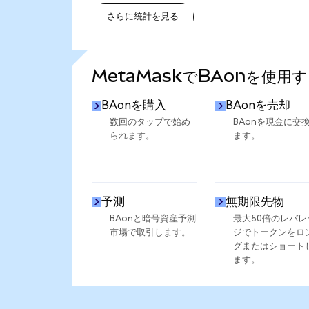
さらに統計を見る
さらに統計を見る
MetaMaskでBAonを使用
BAonを購入
BAonを売却
数回のタップで始め
BAonを現金に交
られます。
ます。
予測
無期限先物
BAonと暗号資産予測
最大50倍のレバレ
市場で取引します。
ジでトークンをロ
グまたはショート
ます。