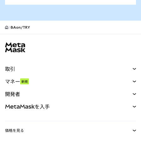
BAon/TRY
MetaMaskサイトフッター
取引
スワップ
マネー
新規
予測
新規
購入
開発者
パーペチュアル
新規
カード
ドキュメントを表示
MetaMaskを入手
RWA
mUSD
新規
ダッシュボード
トランザクションシールド
収益化
Smart Accounts Kit
Agent Wallet
新規
価格を見る
埋め込みウォレット
Snaps
ビットコインの価格