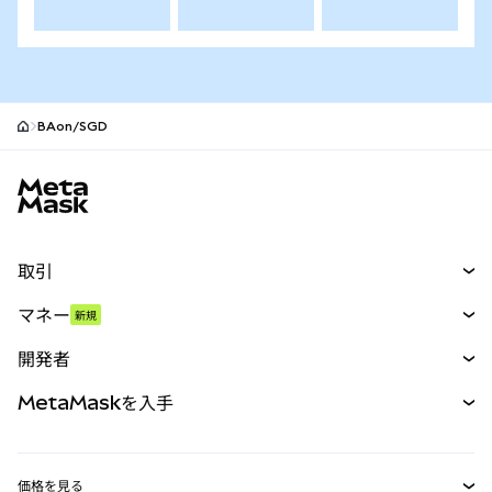
BAon/SGD
MetaMaskサイトフッター
取引
スワップ
マネー
新規
予測
新規
購入
開発者
パーペチュアル
新規
カード
ドキュメントを表示
MetaMaskを入手
RWA
mUSD
新規
ダッシュボード
トランザクションシールド
収益化
Smart Accounts Kit
Agent Wallet
新規
価格を見る