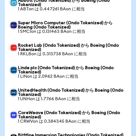
Abbott (Ondo Tokenized) から Boeing (Ondo
Tokenized)
1 ABTon は 0.447261 BAon に相当
Super Micro Computer (Ondo Tokenized) から
Boeing (Ondo Tokenized)
1 SMCIon は 0.131463 BAon に相当
Rocket Lab (Ondo Tokenized) から Boeing (Ondo
Tokenized)
1 RKLBon は 0.313738 BAon に相当
Linde plc (Ondo Tokenized) から Boeing (Ondo
Tokenized)
1 LINon は 2.0962 BAon に相当
UnitedHealth (Ondo Tokenized) から Boeing (Ondo
Tokenized)
1 UNHon は 1.7766 BAon に相当
CoreWeave (Ondo Tokenized) から Boeing (Ondo
Tokenized)
1 CRWVon は 0.384345 BAon に相当
BitMine Immersion Technologies (Ondo Tokenized)