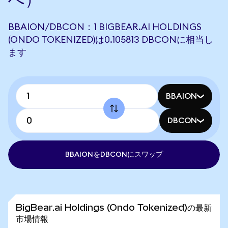
BBAION/DBCON：1 BIGBEAR.AI HOLDINGS
(ONDO TOKENIZED)は0.105813 DBCONに相当し
ます
BBAION
DBCON
BBAIONをDBCONにスワップ
BigBear.ai Holdings (Ondo Tokenized)の最新
市場情報