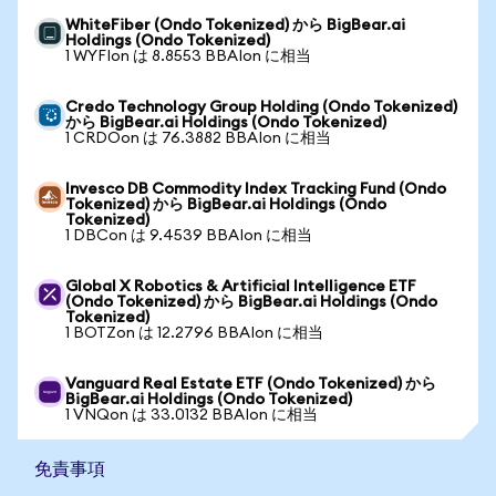
WhiteFiber (Ondo Tokenized) から BigBear.ai
Holdings (Ondo Tokenized)
1 WYFIon は 8.8553 BBAIon に相当
Credo Technology Group Holding (Ondo Tokenized)
から BigBear.ai Holdings (Ondo Tokenized)
1 CRDOon は 76.3882 BBAIon に相当
Invesco DB Commodity Index Tracking Fund (Ondo
Tokenized) から BigBear.ai Holdings (Ondo
Tokenized)
1 DBCon は 9.4539 BBAIon に相当
Global X Robotics & Artificial Intelligence ETF
(Ondo Tokenized) から BigBear.ai Holdings (Ondo
Tokenized)
1 BOTZon は 12.2796 BBAIon に相当
Vanguard Real Estate ETF (Ondo Tokenized) から
BigBear.ai Holdings (Ondo Tokenized)
1 VNQon は 33.0132 BBAIon に相当
免責事項