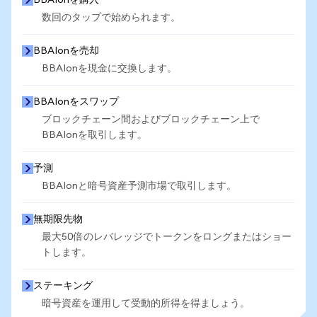
BBAIonを購入
数回のタップで始められます。
BBAIonを売却
BBAIonを現金に交換します。
BBAIonをスワップ
ブロックチェーン間およびブロックチェーン上で
BBAIonを取引します。
予測
BBAIonと暗号資産予測市場で取引します。
無期限先物
最大50倍のレバレッジでトークンをロングまたはショー
トします。
ステーキング
暗号資産を運用して受動的所得を得ましょう。