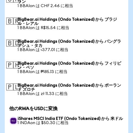
ラン
1 BBAIon は CHF 2.46 に相当
BigBear.ai Holdings (Ondo Tokenized) から ブラジ
🇧🇷
ル・レアル
1 BBAIon は R$15.54 に相当
BigBear.ai Holdings (Ondo Tokenized) から バングラ
🇧🇩
デシュ・タカ
1 BBAIon は ৳377.01 に相当
BigBear.ai Holdings (Ondo Tokenized) から フィリピ
🇵🇭
ン・ペソ
1 BBAIon は ₱185.13 に相当
BigBear.ai Holdings (Ondo Tokenized) から ポーラン
🇵🇱
ド ズロチ
1 BBAIon は zł 11.33 に相当
他のRWAをUSDに変換
iShares MSCI India ETF (Ondo Tokenized) から 米ドル
1 INDAon は $50.30 に相当