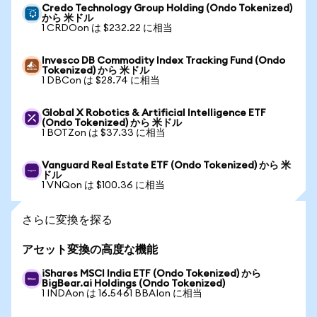
Credo Technology Group Holding (Ondo Tokenized)
から 米ドル
1 CRDOon は $232.22 に相当
Invesco DB Commodity Index Tracking Fund (Ondo
Tokenized) から 米ドル
1 DBCon は $28.74 に相当
Global X Robotics & Artificial Intelligence ETF
(Ondo Tokenized) から 米ドル
1 BOTZon は $37.33 に相当
Vanguard Real Estate ETF (Ondo Tokenized) から 米
ドル
1 VNQon は $100.36 に相当
さらに変換を探る
アセット変換の高度な機能
iShares MSCI India ETF (Ondo Tokenized) から
BigBear.ai Holdings (Ondo Tokenized)
1 INDAon は 16.5461 BBAIon に相当