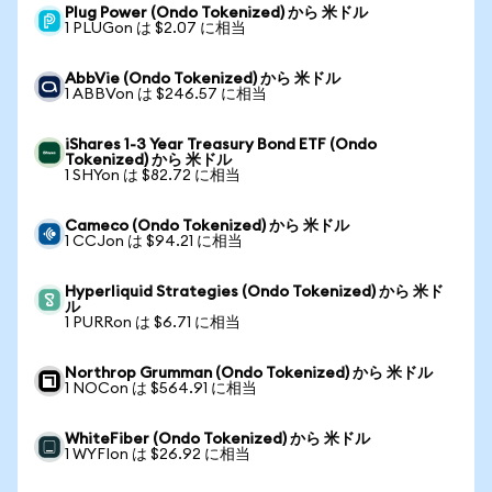
Plug Power (Ondo Tokenized) から 米ドル
1 PLUGon は $2.07 に相当
AbbVie (Ondo Tokenized) から 米ドル
1 ABBVon は $246.57 に相当
iShares 1-3 Year Treasury Bond ETF (Ondo
Tokenized) から 米ドル
1 SHYon は $82.72 に相当
Cameco (Ondo Tokenized) から 米ドル
1 CCJon は $94.21 に相当
Hyperliquid Strategies (Ondo Tokenized) から 米ド
ル
1 PURRon は $6.71 に相当
Northrop Grumman (Ondo Tokenized) から 米ドル
1 NOCon は $564.91 に相当
WhiteFiber (Ondo Tokenized) から 米ドル
1 WYFIon は $26.92 に相当