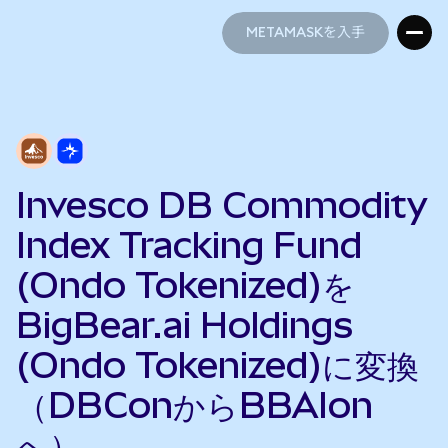
METAMASKを入手
METAMASKを入手
Invesco DB Commodity
Index Tracking Fund
(Ondo Tokenized)を
BigBear.ai Holdings
(Ondo Tokenized)に変換
（DBConからBBAIon
へ）