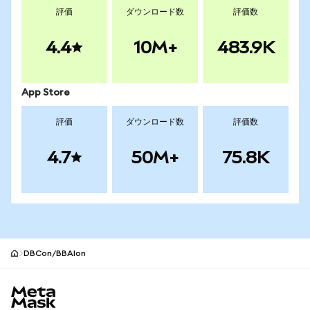
評価
ダウンロード数
評価数
4.4
10M+
483.9K
App Store
評価
ダウンロード数
評価数
4.7
50M+
75.8K
DBCon/BBAIon
MetaMaskサイトフッター