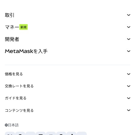
取引
スワップ
マネー
新規
予測
新規
購入
開発者
パーペチュアル
新規
カード
ドキュメントを表示
MetaMaskを入手
RWA
mUSD
新規
ダッシュボード
トランザクションシールド
収益化
Smart Accounts Kit
Agent Wallet
新規
価格を見る
埋め込みウォレット
Snaps
ビットコインの価格
交換レートを見る
MetaMask Connect
イーサリアムの価格
報酬
新規
BTC→USD
Solanaの価格
ガイドを見る
Snaps
セキュリティ
ETH→USD
BTCの購入
Shiba Inuの価格
USDT→INR
コンテンツを見る
Web3サービス
サポート
ETHの購入
Pepeの価格
ビットコインウォレット
BTC→USDT
SOLの購入
キャリア
Tetherの価格
Solanaウォレット
日本語
BTC→INR
PEPEの購入
お問い合わせ
USDCの価格
おすすめの暗号資産カード