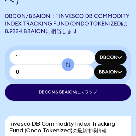
DBCON/BBAION：1 INVESCO DB COMMODITY
INDEX TRACKING FUND (ONDO TOKENIZED)は
8.9224 BBAIONに相当します
DBCON
BBAION
DBCONをBBAIONにスワップ
Invesco DB Commodity Index Tracking
Fund (Ondo Tokenized)の最新市場情報