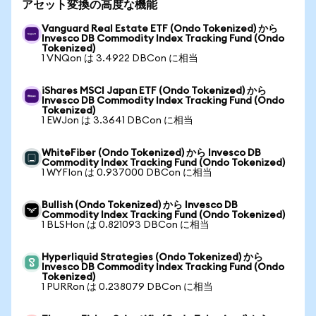
アセット変換の高度な機能
Vanguard Real Estate ETF (Ondo Tokenized) から
Invesco DB Commodity Index Tracking Fund (Ondo
Tokenized)
1 VNQon は 3.4922 DBCon に相当
iShares MSCI Japan ETF (Ondo Tokenized) から
Invesco DB Commodity Index Tracking Fund (Ondo
Tokenized)
1 EWJon は 3.3641 DBCon に相当
WhiteFiber (Ondo Tokenized) から Invesco DB
Commodity Index Tracking Fund (Ondo Tokenized)
1 WYFIon は 0.937000 DBCon に相当
Bullish (Ondo Tokenized) から Invesco DB
Commodity Index Tracking Fund (Ondo Tokenized)
1 BLSHon は 0.821093 DBCon に相当
Hyperliquid Strategies (Ondo Tokenized) から
Invesco DB Commodity Index Tracking Fund (Ondo
Tokenized)
1 PURRon は 0.238079 DBCon に相当