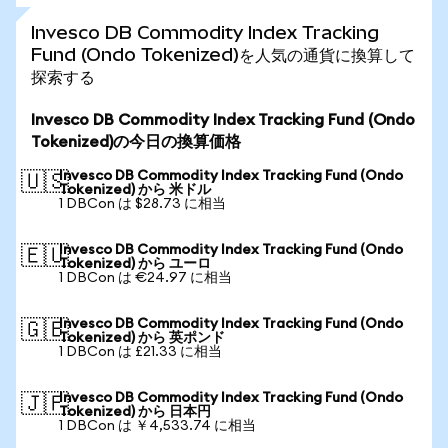
Invesco DB Commodity Index Tracking
Fund (Ondo Tokenized)を人気の通貨に換算して
探索する
Invesco DB Commodity Index Tracking Fund (Ondo
Tokenized)の今日の換算価格
Invesco DB Commodity Index Tracking Fund (Ondo
🇺🇸
Tokenized) から 米ドル
1 DBCon は $28.73 に相当
Invesco DB Commodity Index Tracking Fund (Ondo
🇪🇺
Tokenized) から ユーロ
1 DBCon は €24.97 に相当
Invesco DB Commodity Index Tracking Fund (Ondo
🇬🇧
Tokenized) から 英ポンド
1 DBCon は £21.33 に相当
Invesco DB Commodity Index Tracking Fund (Ondo
🇯🇵
Tokenized) から 日本円
1 DBCon は ￥4,533.74 に相当