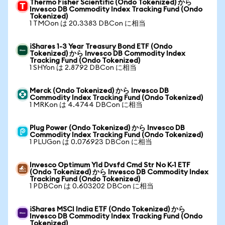
Thermo Fisher Scientific (Ondo Tokenized) から
Invesco DB Commodity Index Tracking Fund (Ondo
Tokenized)
1 TMOon は 20.3383 DBCon に相当
iShares 1-3 Year Treasury Bond ETF (Ondo
Tokenized) から Invesco DB Commodity Index
Tracking Fund (Ondo Tokenized)
1 SHYon は 2.8792 DBCon に相当
Merck (Ondo Tokenized) から Invesco DB
Commodity Index Tracking Fund (Ondo Tokenized)
1 MRKon は 4.4744 DBCon に相当
Plug Power (Ondo Tokenized) から Invesco DB
Commodity Index Tracking Fund (Ondo Tokenized)
1 PLUGon は 0.076923 DBCon に相当
Invesco Optimum Yld Dvsfd Cmd Str No K-1 ETF
(Ondo Tokenized) から Invesco DB Commodity Index
Tracking Fund (Ondo Tokenized)
1 PDBCon は 0.603202 DBCon に相当
iShares MSCI India ETF (Ondo Tokenized) から
Invesco DB Commodity Index Tracking Fund (Ondo
Tokenized)