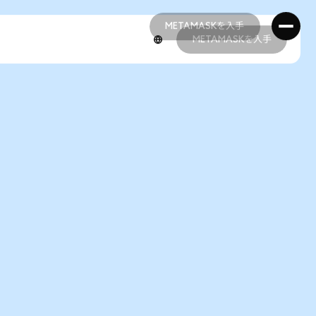
METAMASKを入手
METAMASKを入手
METAMASKを入手
METAMASKを入手