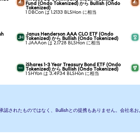
Fund (Ondo Tokenized) から Bullish (Ondo
Tokenized)
1 DBCon は 1.2133 BLSHon に相当
sh
Janus Henderson AAA CLO ETF (Ondo
Tokenized) から Bullish (Ondo Tokenized)
1 JAAAon は 2.1728 BLSHon に相当
h
iShares 1-3 Year Treasury Bond ETF (Ondo
Tokenized) から Bullish (Ondo Tokenized)
1 SHYon は 3.4934 BLSHon に相当
たは承認されたものではなく、Bullishとの提携もありません。会