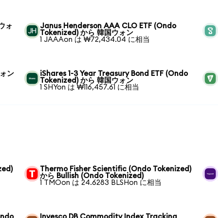
国ウォ
Janus Henderson AAA CLO ETF (Ondo
Tokenized) から 韓国ウォン
1 JAAAon は ₩72,434.04 に相当
国ウォン
iShares 1-3 Year Treasury Bond ETF (Ondo
Tokenized) から 韓国ウォン
1 SHYon は ₩116,457.61 に相当
zed)
Thermo Fisher Scientific (Ondo Tokenized)
から Bullish (Ondo Tokenized)
1 TMOon は 24.6283 BLSHon に相当
Ondo
Invesco DB Commodity Index Tracking