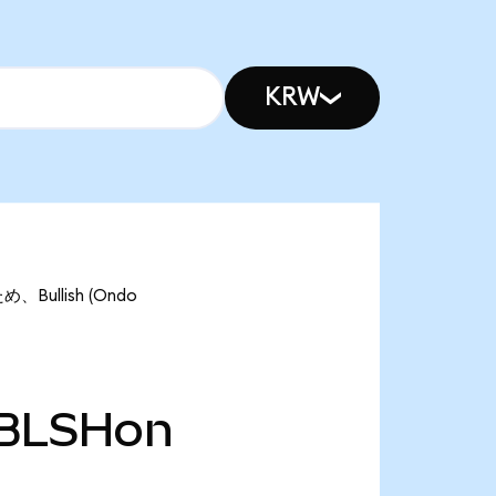
KRW
Bullish (Ondo
BLSHon