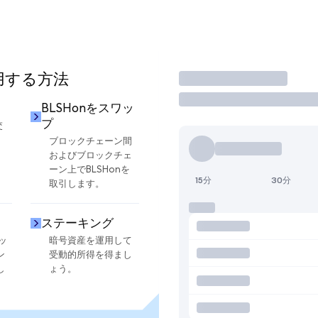
使用する方法
取引
BLSHonをスワッ
プ
交
ブロックチェーン間
およびブロックチェ
ーン上でBLSHonを
15分
30分
取引します。
ステーキング
ッ
暗号資産を運用して
ン
受動的所得を得まし
し
ょう。