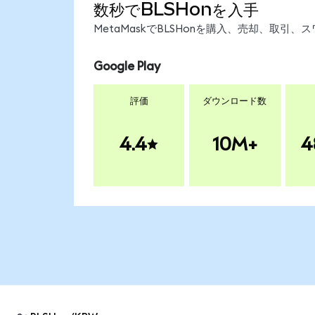
数秒でBLSHonを入手
MetaMaskでBLSHonを購入、売却、取
Google Play
評価
ダウンロード数
4.4
10M+
4