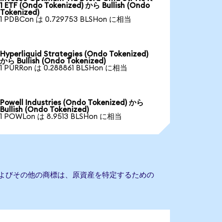
1 ETF (Ondo Tokenized) から Bullish (Ondo
Tokenized)
1 PDBCon は 0.729753 BLSHon に相当
Hyperliquid Strategies (Ondo Tokenized)
から Bullish (Ondo Tokenized)
1 PURRon は 0.288861 BLSHon に相当
Powell Industries (Ondo Tokenized) から
Bullish (Ondo Tokenized)
1 POWLon は 8.9513 BLSHon に相当
社名およびその他の商標は、原資産を特定するための