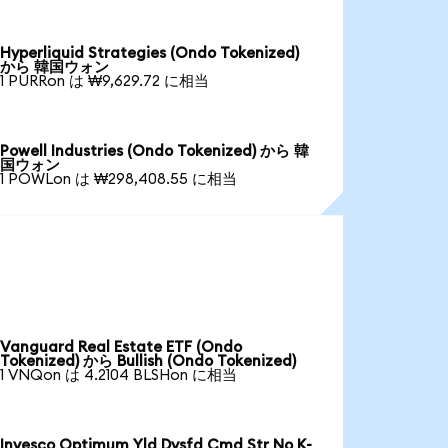
Hyperliquid Strategies (Ondo Tokenized)
から 韓国ウォン
1 PURRon は ₩9,629.72 に相当
Powell Industries (Ondo Tokenized) から 韓
国ウォン
1 POWLon は ₩298,408.55 に相当
Vanguard Real Estate ETF (Ondo
Tokenized) から Bullish (Ondo Tokenized)
1 VNQon は 4.2104 BLSHon に相当
Invesco Optimum Yld Dvsfd Cmd Str No K-