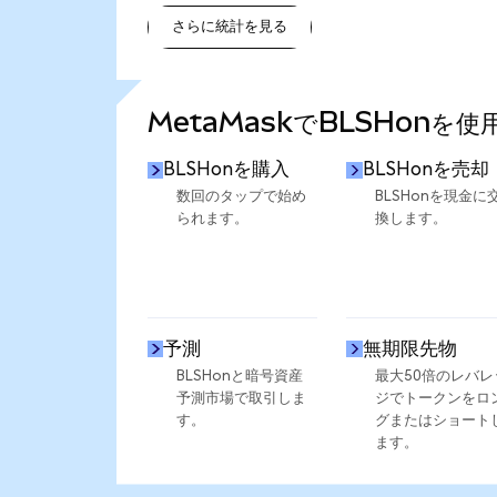
さらに統計を見る
さらに統計を見る
MetaMaskでBLSHonを
BLSHonを購入
BLSHonを売却
数回のタップで始め
BLSHonを現金に
られます。
換します。
予測
無期限先物
BLSHonと暗号資産
最大50倍のレバレ
予測市場で取引しま
ジでトークンをロ
す。
グまたはショート
ます。