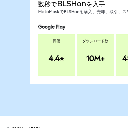
数秒でBLSHonを入手
MetaMaskでBLSHonを購入、売却、取
Google Play
評価
ダウンロード数
4.4
10M+
4