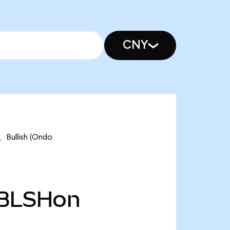
CNY
llish (Ondo
BLSHon