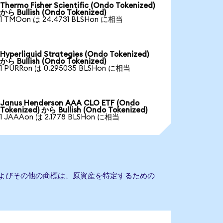
Thermo Fisher Scientific (Ondo Tokenized)
から Bullish (Ondo Tokenized)
1 TMOon は 24.4731 BLSHon に相当
Hyperliquid Strategies (Ondo Tokenized)
から Bullish (Ondo Tokenized)
1 PURRon は 0.295035 BLSHon に相当
Janus Henderson AAA CLO ETF (Ondo
Tokenized) から Bullish (Ondo Tokenized)
1 JAAAon は 2.1778 BLSHon に相当
社名およびその他の商標は、原資産を特定するための