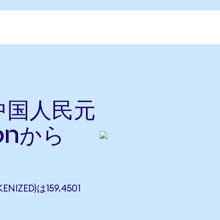
を中国人民元
onから
NIZED)は159.4501