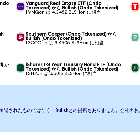
Ondo
Vanguard Real Estate ETF (Ondo
Tokenized) から Bullish (Ondo Tokenized)
1 VNQon は 4.2482 BLSHon に相当
sh
Southern Copper (Ondo Tokenized) から
Bullish (Ondo Tokenized)
1 SCCOon は 8.4506 BLSHon に相当
d) か
iShares 1-3 Year Treasury Bond ETF (Ondo
Tokenized) から Bullish (Ondo Tokenized)
1 SHYon は 3.5015 BLSHon に相当
たは承認されたものではなく、Bullishとの提携もありません。会