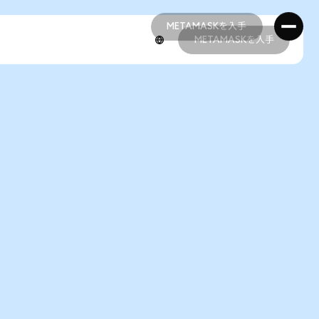
METAMASKを入手
METAMASKを入手
METAMASKを入手
METAMASKを入手