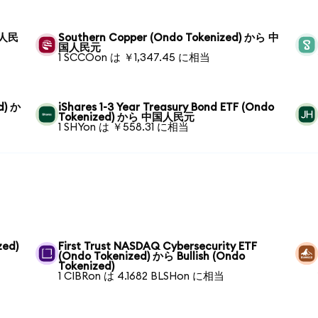
国人民
Southern Copper (Ondo Tokenized) から 中
国人民元
1 SCCOon は ￥1,347.45 に相当
d) か
iShares 1-3 Year Treasury Bond ETF (Ondo
Tokenized) から 中国人民元
1 SHYon は ￥558.31 に相当
zed)
First Trust NASDAQ Cybersecurity ETF
(Ondo Tokenized) から Bullish (Ondo
Tokenized)
1 CIBRon は 4.1682 BLSHon に相当