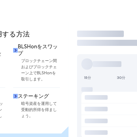
使用する方法
取引
BLSHonをスワッ
プ
交
ブロックチェーン間
およびブロックチェ
ーン上でBLSHonを
15分
30分
取引します。
ステーキング
ッ
暗号資産を運用して
ン
受動的所得を得まし
し
ょう。