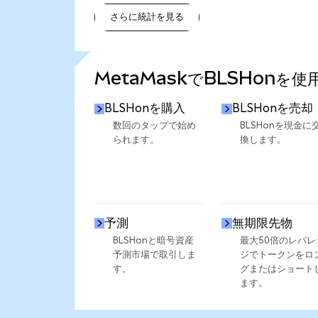
さらに統計を見る
さらに統計を見る
MetaMaskでBLSHonを
BLSHonを購入
BLSHonを売却
数回のタップで始め
BLSHonを現金に
られます。
換します。
予測
無期限先物
BLSHonと暗号資産
最大50倍のレバレ
予測市場で取引しま
ジでトークンをロ
す。
グまたはショート
ます。