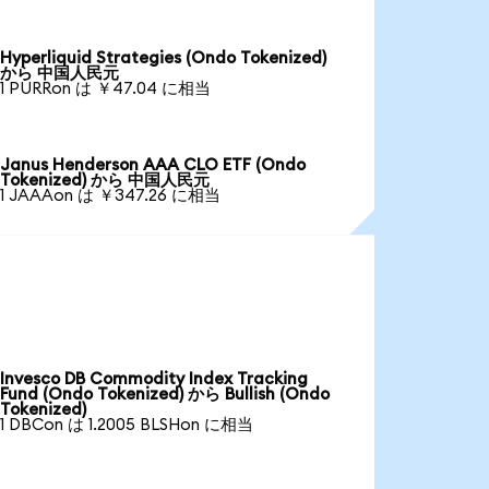
Hyperliquid Strategies (Ondo Tokenized)
から 中国人民元
1 PURRon は ￥47.04 に相当
Janus Henderson AAA CLO ETF (Ondo
Tokenized) から 中国人民元
1 JAAAon は ￥347.26 に相当
Invesco DB Commodity Index Tracking
Fund (Ondo Tokenized) から Bullish (Ondo
Tokenized)
1 DBCon は 1.2005 BLSHon に相当