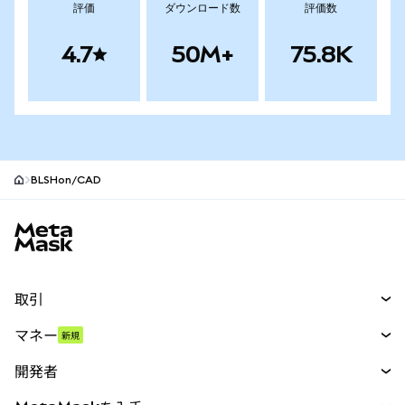
評価
ダウンロード数
評価数
4.7
50M+
75.8K
BLSHon/CAD
MetaMaskサイトフッター
取引
スワップ
マネー
新規
予測
新規
購入
開発者
パーペチュアル
新規
カード
ドキュメントを表示