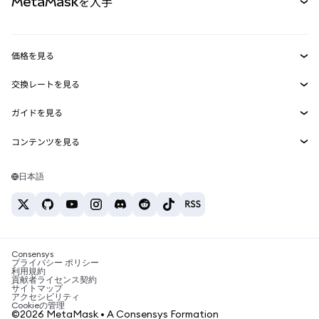
MetaMaskを入手
RWA
mUSD
新規
ダッシュボード
トランザクションシールド
収益化
Smart Accounts Kit
Agent Wallet
新規
価格を見る
埋め込みウォレット
Snaps
ビットコインの価格
交換レートを見る
MetaMask Connect
イーサリアムの価格
報酬
新規
BTC→USD
Solanaの価格
ガイドを見る
Snaps
セキュリティ
ETH→USD
BTCの購入
Shiba Inuの価格
USDT→INR
コンテンツを見る
Web3サービス
サポート
ETHの購入
Pepeの価格
ビットコインウォレット
BTC→USDT
SOLの購入
キャリア
Tetherの価格
Solanaウォレット
日本語
BTC→INR
PEPEの購入
お問い合わせ
USDCの価格
おすすめの暗号資産カード
ETH→USDT
USDTの購入
Chanlinkの価格
おすすめのモバイル暗号資産ウォレット
USDT→PHP
USDCの購入
Polymarketとは？
BTC→EUR
SHIBの購入
Consensys
税制関連ニュース
プライバシー ポリシー
利用規約
BNBの購入
貢献者ライセンス契約
暗号資産の購入方法は？
サイトマップ
アクセシビリティ
ビットコインを売るには？
Cookieの管理
©2026 MetaMask • A Consensys Formation