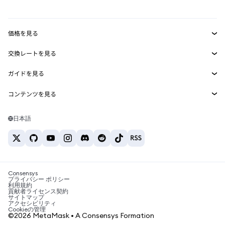
mUSD
新規
ダッシュボード
トランザクションシールド
収益化
Smart Accounts Kit
Agent Wallet
新規
価格を見る
埋め込みウォレット
Snaps
ビットコインの価格
交換レートを見る
MetaMask Connect
イーサリアムの価格
報酬
新規
BTC→USD
Solanaの価格
ガイドを見る
Snaps
セキュリティ
ETH→USD
BTCの購入
Shiba Inuの価格
USDT→INR
コンテンツを見る
Web3サービス
サポート
ETHの購入
Pepeの価格
ビットコインウォレット
BTC→USDT
SOLの購入
キャリア
Tetherの価格
Solanaウォレット
日本語
BTC→INR
PEPEの購入
お問い合わせ
USDCの価格
おすすめの暗号資産カード
ETH→USDT
USDTの購入
Chanlinkの価格
おすすめのモバイル暗号資産ウォレット
USDT→PHP
USDCの購入
Polymarketとは？
BTC→EUR
SHIBの購入
Consensys
税制関連ニュース
プライバシー ポリシー
利用規約
BNBの購入
貢献者ライセンス契約
暗号資産の購入方法は？
サイトマップ
アクセシビリティ
ビットコインを売るには？
Cookieの管理
©2026 MetaMask • A Consensys Formation