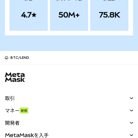
4.7
50M+
75.8K
BTC/LEND
MetaMaskサイトフッター
取引
スワップ
マネー
新規
予測
新規
購入
開発者
パーペチュアル
新規
カード
ドキュメントを表示
MetaMaskを入手
RWA