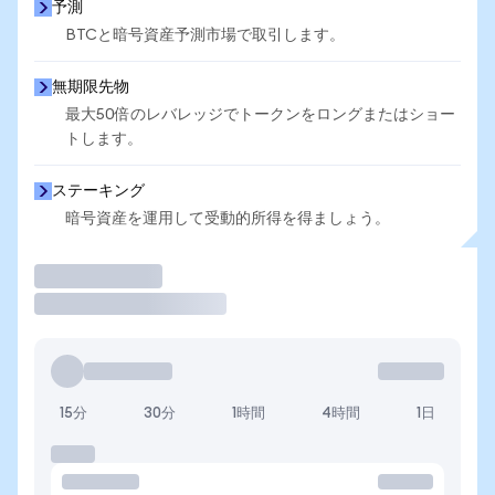
予測
BTCと暗号資産予測市場で取引します。
無期限先物
最大50倍のレバレッジでトークンをロングまたはショー
トします。
ステーキング
暗号資産を運用して受動的所得を得ましょう。
取引
15分
30分
1時間
4時間
1日