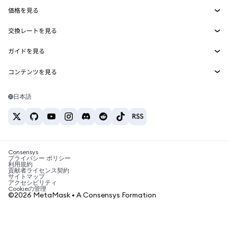
Agent Wallet
新規
価格を見る
埋め込みウォレット
Snaps
ビットコインの価格
交換レートを見る
MetaMask Connect
イーサリアムの価格
報酬
新規
BTC→USD
Solanaの価格
ガイドを見る
Snaps
セキュリティ
ETH→USD
BTCの購入
Shiba Inuの価格
USDT→INR
コンテンツを見る
Web3サービス
サポート
ETHの購入
Pepeの価格
ビットコインウォレット
BTC→USDT
SOLの購入
キャリア
Tetherの価格
Solanaウォレット
日本語
BTC→INR
PEPEの購入
お問い合わせ
USDCの価格
おすすめの暗号資産カード
ETH→USDT
USDTの購入
Chanlinkの価格
おすすめのモバイル暗号資産ウォレット
USDT→PHP
USDCの購入
Polymarketとは？
BTC→EUR
SHIBの購入
Consensys
税制関連ニュース
プライバシー ポリシー
利用規約
BNBの購入
貢献者ライセンス契約
暗号資産の購入方法は？
サイトマップ
アクセシビリティ
ビットコインを売るには？
Cookieの管理
©2026 MetaMask • A Consensys Formation