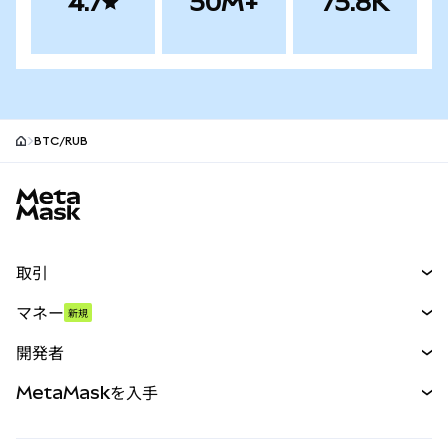
4.7
50M+
75.8K
BTC/RUB
MetaMaskサイトフッター
取引
スワップ
マネー
新規
予測
新規
購入
開発者
パーペチュアル
新規
カード
ドキュメントを表示
MetaMaskを入手
RWA
mUSD
新規
ダッシュボード
トランザクションシールド
収益化
Smart Accounts Kit