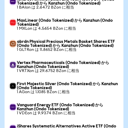
Tokenized) から Kanzhun (Ondo Tokenized)
1 BAIon は 2.6472 BZon に相当
MaxLinear (Ondo Tokenized) から Kanzhun (Ondo
Tokenized)
1 MXLon は 4.5654 BZon に相当
abrdn Physical Precious Metals Basket Shares ETF
(Ondo Tokenized) から Kanzhun (Ondo Tokenized)
1 GLTRon は 11.8652 BZon に相当
Vertex Pharmaceuticals (Ondo Tokenized) から
Kanzhun (Ondo Tokenized)
1 VRTXon は 29.6752 BZon に相当
First Majestic Silver (Ondo Tokenized) から Kanzhun
(Ondo Tokenized)
1 AGon は 1.1085 BZon に相当
Vanguard Energy ETF (Ondo Tokenized) から
Kanzhun (Ondo Tokenized)
1 VDEon は 9.9374 BZon に相当
iShares Systematic Alternatives Active ETF (Ondo