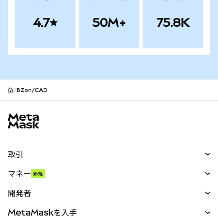
4.7
50M+
75.8K
BZon/CAD
MetaMaskサイトフッター
取引
スワップ
マネー
新規
予測
新規
購入
開発者
パーペチュアル
新規
カード
ドキュメントを表示
MetaMaskを入手
RWA