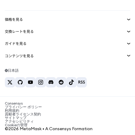
mUSD
新規
ダッシュボード
トランザクションシールド
収益化
Smart Accounts Kit
Agent Wallet
新規
価格を見る
埋め込みウォレット
Snaps
ビットコインの価格
交換レートを見る
MetaMask Connect
イーサリアムの価格
報酬
新規
BTC→USD
Solanaの価格
ガイドを見る
Snaps
セキュリティ
ETH→USD
BTCの購入
Shiba Inuの価格
USDT→INR
コンテンツを見る
Web3サービス
サポート
ETHの購入
Pepeの価格
ビットコインウォレット
BTC→USDT
SOLの購入
キャリア
Tetherの価格
Solanaウォレット
日本語
BTC→INR
PEPEの購入
お問い合わせ
USDCの価格
おすすめの暗号資産カード
ETH→USDT
USDTの購入
Chanlinkの価格
おすすめのモバイル暗号資産ウォレット
USDT→PHP
USDCの購入
Polymarketとは？
BTC→EUR
SHIBの購入
Consensys
税制関連ニュース
プライバシー ポリシー
利用規約
BNBの購入
貢献者ライセンス契約
暗号資産の購入方法は？
サイトマップ
アクセシビリティ
ビットコインを売るには？
Cookieの管理
©2026 MetaMask • A Consensys Formation