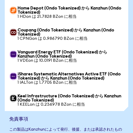
Home Depot (Ondo Tokenized) から Kanzhun (Ondo
Tokenized)
1 HDon は 21.7828 BZon に相当
Coupang (Ondo Tokenized) から Kanzhun (Ondo
Tokenized)
1 CPNGon は 0.986790 BZon に相当
Vanguard Energy ETF (Ondo Tokenized) から
Kanzhun (Ondo Tokenized)
1 VDEon は 10.0191 BZon に相当
iShares Systematic Alternatives Active ETF (Ondo
Tokenized) から Kanzhun (Ondo Tokenized)
1 IALTon は 1.7705 BZon に相当
Keel Infrastructure (Ondo Tokenized) から Kanzhun
(Ondo Tokenized)
1 KEELon は 0.236978 BZon に相当
免責事項
この製品はKanzhunによって発行、後援、または承認されたもの