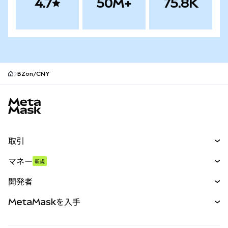
4.7
50M+
75.8K
BZon/CNY
MetaMaskサイトフッター
取引
スワップ
マネー
新規
予測
新規
購入
開発者
パーペチュアル
新規
カード
ドキュメントを表示
MetaMaskを入手
RWA
mUSD
新規
ダッシュボード
トランザクションシールド
収益化