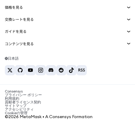
Smart Accounts Kit
Agent Wallet
新規
価格を見る
埋め込みウォレット
Snaps
ビットコインの価格
交換レートを見る
MetaMask Connect
イーサリアムの価格
報酬
新規
BTC→USD
Solanaの価格
ガイドを見る
Snaps
セキュリティ
ETH→USD
BTCの購入
Shiba Inuの価格
USDT→INR
コンテンツを見る
Web3サービス
サポート
ETHの購入
Pepeの価格
ビットコインウォレット
BTC→USDT
SOLの購入
キャリア
Tetherの価格
Solanaウォレット
日本語
BTC→INR
PEPEの購入
お問い合わせ
USDCの価格
おすすめの暗号資産カード
ETH→USDT
USDTの購入
Chanlinkの価格
おすすめのモバイル暗号資産ウォレット
USDT→PHP
USDCの購入
Polymarketとは？
BTC→EUR
SHIBの購入
Consensys
税制関連ニュース
プライバシー ポリシー
利用規約
BNBの購入
貢献者ライセンス契約
暗号資産の購入方法は？
サイトマップ
アクセシビリティ
ビットコインを売るには？
Cookieの管理
©2026 MetaMask • A Consensys Formation