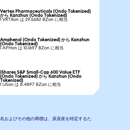
Vertex Pharmaceuticals (Ondo Tokenized)
から Kanzhun (Ondo Tokenized)
1 VRTXon は 29.5682 BZon に相当
Amphenol (Ondo Tokenized) から Kanzhun
(Ondo Tokenized)
1 APHon は 10.1697 BZon に相当
iShares S&P Small-Cap 600 Value ETF
(Ondo Tokenized) から Kanzhun (Ondo
Tokenized)
1 IJSon は 8.4897 BZon に相当
会社名およびその他の商標は、原資産を特定するた