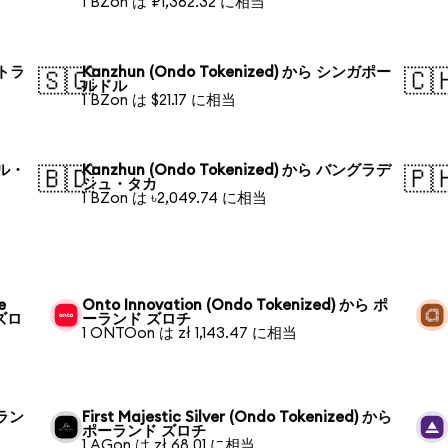
1 BZon は ₽1,362.32 に相当
ストラ
Kanzhun (Ondo Tokenized) から シンガポー
🇸🇬
🇨
ルドル
1 BZon は $21.17 に相当
ジル・
Kanzhun (Ondo Tokenized) から バングラデ
🇧🇩
🇵
シュ・タカ
1 BZon は ৳2,049.74 に相当
e
Onto Innovation (Ondo Tokenized) から ポ
 ズロ
ーランド ズロチ
1 ONTOon は zł 1,143.47 に相当
ーラン
First Majestic Silver (Ondo Tokenized) から
ポーランド ズロチ
1 AGon は zł 68.01 に相当