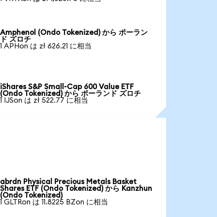
Amphenol (Ondo Tokenized) から ポーラン
ド ズロチ
1 APHon は zł 626.21 に相当
iShares S&P Small-Cap 600 Value ETF
(Ondo Tokenized) から ポーランド ズロチ
1 IJSon は zł 522.77 に相当
abrdn Physical Precious Metals Basket
Shares ETF (Ondo Tokenized) から Kanzhun
(Ondo Tokenized)
1 GLTRon は 11.8225 BZon に相当