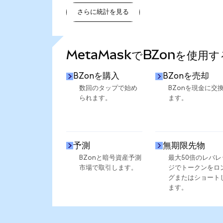
さらに統計を見る
さらに統計を見る
MetaMaskでBZonを使用
BZonを購入
BZonを売却
数回のタップで始め
BZonを現金に交
られます。
ます。
予測
無期限先物
BZonと暗号資産予測
最大50倍のレバレ
市場で取引します。
ジでトークンをロ
グまたはショート
ます。