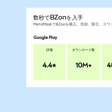
数秒でBZonを入手
MetaMaskでBZonを購入、売却、取引、
Google Play
評価
ダウンロード数
4.4
10M+
4