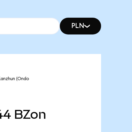
PLN
zhun (Ondo
44
BZon