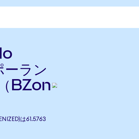
do
をポーラン
（BZon
IZED)は61.5763