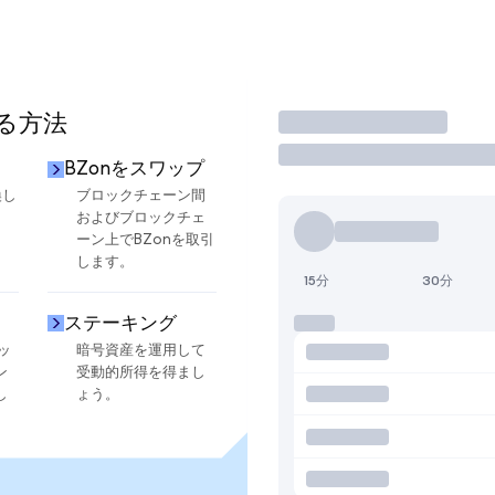
する方法
取引
BZonをスワップ
換し
ブロックチェーン間
およびブロックチェ
ーン上でBZonを取引
します。
15分
30分
ステーキング
ッ
暗号資産を運用して
ン
受動的所得を得まし
し
ょう。