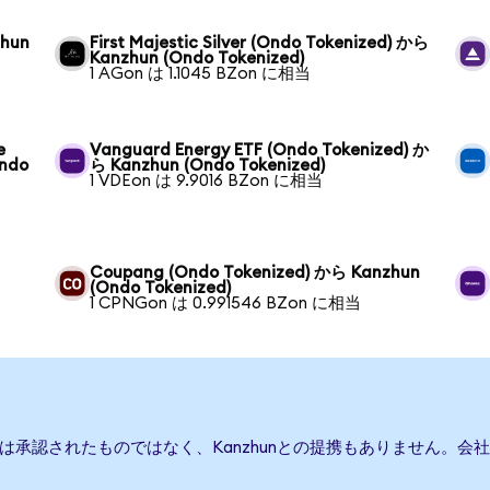
zhun
First Majestic Silver (Ondo Tokenized) から
Kanzhun (Ondo Tokenized)
1 AGon は 1.1045 BZon に相当
e
Vanguard Energy ETF (Ondo Tokenized) か
Ondo
ら Kanzhun (Ondo Tokenized)
1 VDEon は 9.9016 BZon に相当
Coupang (Ondo Tokenized) から Kanzhun
(Ondo Tokenized)
1 CPNGon は 0.991546 BZon に相当
または承認されたものではなく、Kanzhunとの提携もありません。