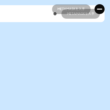
METAMASKを入手
METAMASKを入手
METAMASKを入手
METAMASKを入手