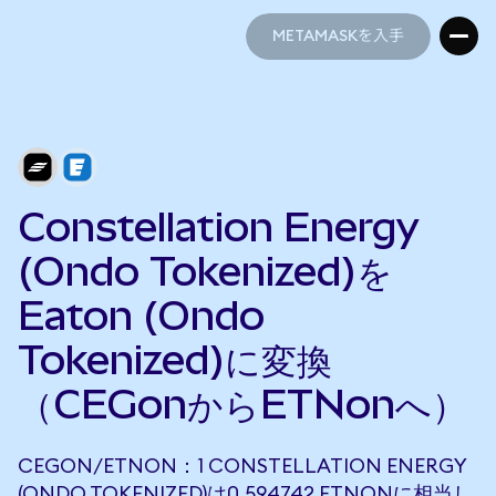
METAMASKを入手
METAMASKを入手
Constellation Energy
(Ondo Tokenized)を
Eaton (Ondo
Tokenized)に変換
（CEGonからETNonへ）
CEGON/ETNON：1 CONSTELLATION ENERGY
(ONDO TOKENIZED)は0.594742 ETNONに相当し