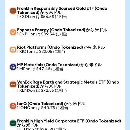
Franklin Responsibly Sourced Gold ETF (Ondo
Tokenized) から 米ドル
1 FGDLon は $56.58 に相当
Enphase Energy (Ondo Tokenized) から 米ドル
1 ENPHon は $39.54 に相当
Riot Platforms (Ondo Tokenized) から 米ドル
1 RIOTon は $22.05 に相当
MP Materials (Ondo Tokenized) から 米ドル
1 MPon は $47.48 に相当
VanEck Rare Earth and Strategic Metals ETF (Ondo
Tokenized) から 米ドル
1 REMXon は $72.55 に相当
IonQ (Ondo Tokenized) から 米ドル
1 IONQon は $40.75 に相当
Franklin High Yield Corporate ETF (Ondo Tokenized)
から 米ドル
1 FLHYon は $24.58 に相当