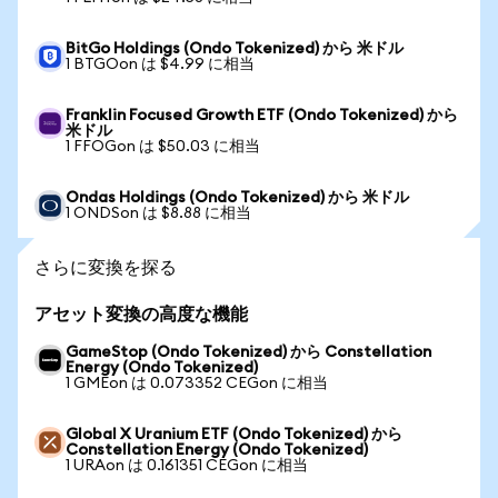
BitGo Holdings (Ondo Tokenized) から 米ドル
1 BTGOon は $4.99 に相当
Franklin Focused Growth ETF (Ondo Tokenized) から
米ドル
1 FFOGon は $50.03 に相当
Ondas Holdings (Ondo Tokenized) から 米ドル
1 ONDSon は $8.88 に相当
さらに変換を探る
アセット変換の高度な機能
GameStop (Ondo Tokenized) から Constellation
Energy (Ondo Tokenized)
1 GMEon は 0.073352 CEGon に相当
Global X Uranium ETF (Ondo Tokenized) から
Constellation Energy (Ondo Tokenized)
1 URAon は 0.161351 CEGon に相当