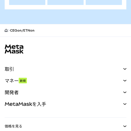
CEGon/ETNon
MetaMaskサイトフッター
取引
スワップ
マネー
新規
予測
新規
購入
開発者
パーペチュアル
新規
カード
ドキュメントを表示
MetaMaskを入手
RWA
mUSD
新規
ダッシュボード
トランザクションシールド
収益化
Smart Accounts Kit
Agent Wallet
新規
価格を見る
埋め込みウォレット