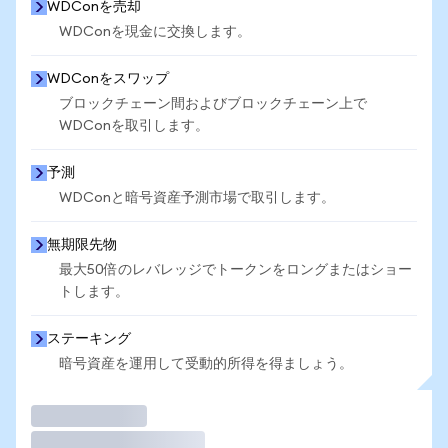
WDConを売却
WDConを現金に交換します。
WDConをスワップ
ブロックチェーン間およびブロックチェーン上で
WDConを取引します。
予測
WDConと暗号資産予測市場で取引します。
無期限先物
最大50倍のレバレッジでトークンをロングまたはショー
トします。
ステーキング
暗号資産を運用して受動的所得を得ましょう。
取引