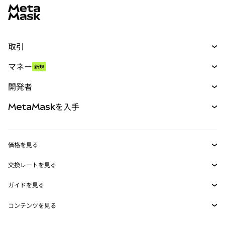
取引
スワップ
マネー
新規
予測
新規
購入
開発者
パーペチュアル
新規
カード
ドキュメントを表示
MetaMaskを入手
RWA
mUSD
新規
ダッシュボード
トランザクションシールド
収益化
Smart Accounts Kit
Agent Wallet
新規
価格を見る
埋め込みウォレット
Snaps
ビットコインの価格
交換レートを見る
MetaMask Connect
イーサリアムの価格
報酬
新規
BTC→USD
Solanaの価格
ガイドを見る
Snaps
セキュリティ
ETH→USD
BTCの購入
Shiba Inuの価格
USDT→INR
コンテンツを見る
Web3サービス
サポート
ETHの購入
Pepeの価格
ビットコインウォレット
BTC→USDT
SOLの購入