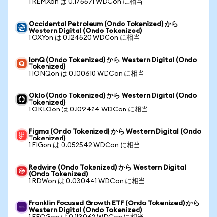
1 REMXon は 0.175571 WDCon に相当
Occidental Petroleum (Ondo Tokenized) から
Western Digital (Ondo Tokenized)
1 OXYon は 0.124520 WDCon に相当
IonQ (Ondo Tokenized) から Western Digital (Ondo
Tokenized)
1 IONQon は 0.100610 WDCon に相当
Oklo (Ondo Tokenized) から Western Digital (Ondo
Tokenized)
1 OKLOon は 0.109424 WDCon に相当
Figma (Ondo Tokenized) から Western Digital (Ondo
Tokenized)
1 FIGon は 0.052542 WDCon に相当
Redwire (Ondo Tokenized) から Western Digital
(Ondo Tokenized)
1 RDWon は 0.030441 WDCon に相当
Franklin Focused Growth ETF (Ondo Tokenized) から
Western Digital (Ondo Tokenized)