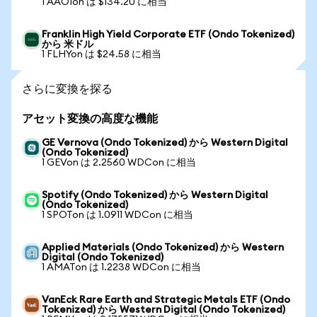
1 AAOIon は $134.20 に相当
Franklin High Yield Corporate ETF (Ondo Tokenized)
から 米ドル
1 FLHYon は $24.58 に相当
さらに変換を探る
アセット変換の高度な機能
GE Vernova (Ondo Tokenized) から Western Digital
(Ondo Tokenized)
1 GEVon は 2.2560 WDCon に相当
Spotify (Ondo Tokenized) から Western Digital
(Ondo Tokenized)
1 SPOTon は 1.0911 WDCon に相当
Applied Materials (Ondo Tokenized) から Western
Digital (Ondo Tokenized)
1 AMATon は 1.2238 WDCon に相当
VanEck Rare Earth and Strategic Metals ETF (Ondo
Tokenized) から Western Digital (Ondo Tokenized)