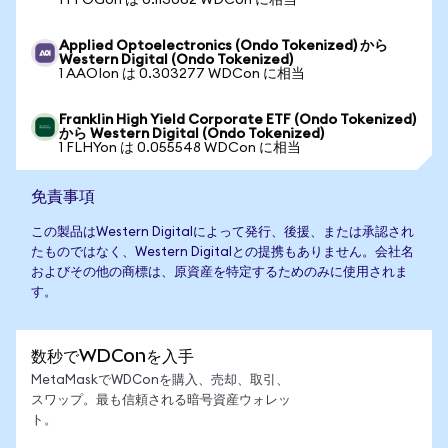
1 FFOGon は 0.113062 WDCon に相当
Applied Optoelectronics (Ondo Tokenized) から
Western Digital (Ondo Tokenized)
1 AAOIon は 0.303277 WDCon に相当
Franklin High Yield Corporate ETF (Ondo Tokenized)
から Western Digital (Ondo Tokenized)
1 FLHYon は 0.055548 WDCon に相当
免責事項
この製品はWestern Digitalによって発行、後援、または承認され
たものではなく、Western Digitalとの提携もありません。会社名
およびその他の商標は、原資産を特定するためのみに使用されま
す。
数秒でWDConを入手
MetaMaskでWDConを購入、売却、取引、
スワップ。最も信頼される暗号資産ウォレッ
ト。