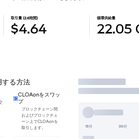
取引量
(24時間)
循環供給量
$4.64
22.05
使用する方法
取引
CLOAonをスワッ
プ
交
ブロックチェーン間
およびブロックチェ
ーン上でCLOAonを
15分
30分
取引します。