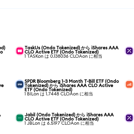
ed)
TaskUs (Ondo Tokenized) から iShares AAA
do
CLO Active ETF (Ondo Tokenized)
1 TASKon は 0.138036 CLOAon に相当
SPDR Bloomberg 1-3 Month T-Bill ETF (Ondo
ve
Tokenized) から iShares AAA CLO Active
ETF (Ondo Tokenized)
1 BILon は 1.7448 CLOAon に相当
ら
Jabil (Ondo Tokenized) から iShares AAA
CLO Active ETF (Ondo Tokenized)
1 JBLon は 6.5197 CLOAon に相当