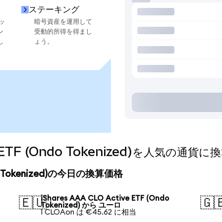
ステーキング
ッ
暗号資産を運用して
ン
受動的所得を得まし
し
ょう。
ive ETF (Ondo Tokenized)を人気の通
Ondo Tokenized)の今日の換算価格
iShares AAA CLO Active ETF (Ondo
🇪🇺
🇬
Tokenized) から ユーロ
1 CLOAon は €45.62 に相当