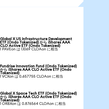
Global X US Infrastructure Development
ETF (Ondo Tokenized) から iShares AAA
CLO Active ETF (Ondo Tokenized)
1 PAVEon は 1.1069 CLOAon に相当
Fundrise Innovation Fund (Ondo Tokenized)
から iShares AAA CLO Active ETF (Ondo
Tokenized)
1 VCXon は 0.657755 CLOAon に相当
Global X Space Tech ETF (Ondo Tokenized)
から iShares AAA CLO Active ETF (Ondo
Tokenized)
1 ORBXon は 0.876564 CLOAon に相当