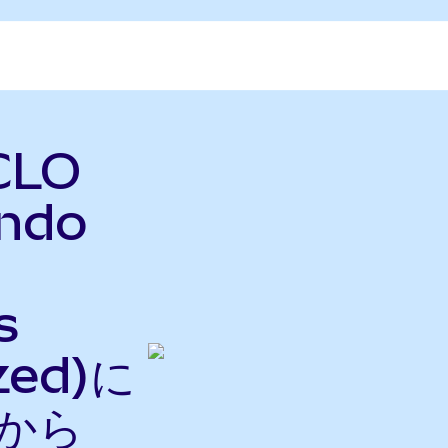
CLO
Ondo
s
zed)に
nから