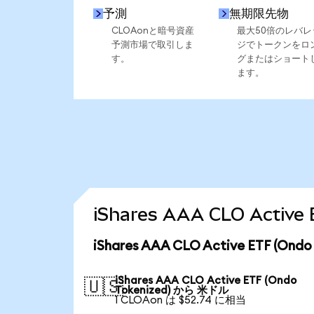
予測
無期限先物
CLOAonと暗号資産
最大50倍のレバレ
予測市場で取引しま
ジでトークンをロ
す。
グまたはショート
ます。
iShares AAA CLO Act
iShares AAA CLO Active ETF (
iShares AAA CLO Active ETF (Ondo
🇺🇸
Tokenized) から 米ドル
1 CLOAon は $52.74 に相当