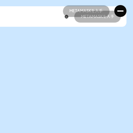
METAMASKを入手
METAMASKを入手
METAMASKを入手
METAMASKを入手