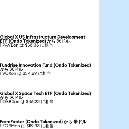
Global X US Infrastructure Development
ETF (Ondo Tokenized) から 米ドル
1 PAVEon は $58.38 に相当
Fundrise Innovation Fund (Ondo Tokenized)
から 米ドル
1 VCXon は $34.69 に相当
Global X Space Tech ETF (Ondo Tokenized)
から 米ドル
1 ORBXon は $46.23 に相当
FormFactor (Ondo Tokenized) から 米ドル
1 FORMon は $119.33 に相当