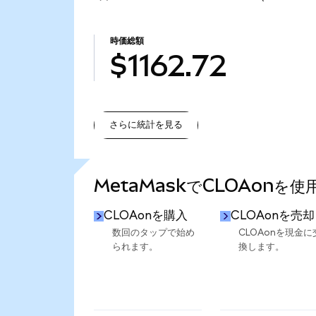
時価総額
$1162.72
さらに統計を見る
さらに統計を見る
MetaMaskでCLOAonを
CLOAonを購入
CLOAonを売却
数回のタップで始め
CLOAonを現金に
られます。
換します。