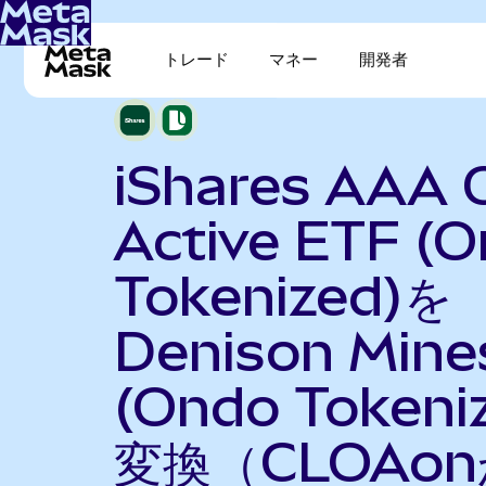
トレード
マネー
開発者
iShares AAA 
Active ETF (
Tokenized)を
Denison Mine
(Ondo Tokeni
変換（CLOAo