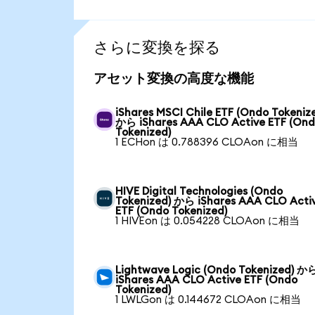
さらに変換を探る
アセット変換の高度な機能
iShares MSCI Chile ETF (Ondo Tokeniz
から iShares AAA CLO Active ETF (On
Tokenized)
1 ECHon は 0.788396 CLOAon に相当
HIVE Digital Technologies (Ondo
Tokenized) から iShares AAA CLO Acti
ETF (Ondo Tokenized)
1 HIVEon は 0.054228 CLOAon に相当
Lightwave Logic (Ondo Tokenized) か
iShares AAA CLO Active ETF (Ondo
Tokenized)
1 LWLGon は 0.144672 CLOAon に相当