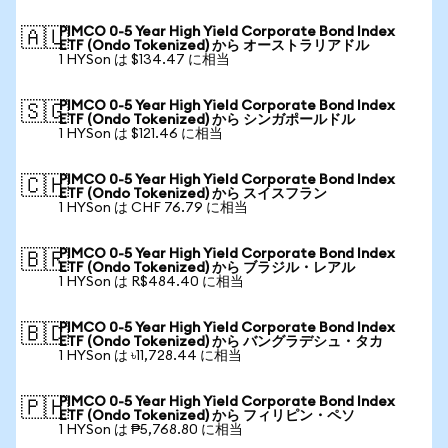
PIMCO 0-5 Year High Yield Corporate Bond Index
🇦🇺
ETF (Ondo Tokenized) から オーストラリアドル
1 HYSon は $134.47 に相当
PIMCO 0-5 Year High Yield Corporate Bond Index
🇸🇬
ETF (Ondo Tokenized) から シンガポールドル
1 HYSon は $121.46 に相当
PIMCO 0-5 Year High Yield Corporate Bond Index
🇨🇭
ETF (Ondo Tokenized) から スイスフラン
1 HYSon は CHF 76.79 に相当
PIMCO 0-5 Year High Yield Corporate Bond Index
🇧🇷
ETF (Ondo Tokenized) から ブラジル・レアル
1 HYSon は R$484.40 に相当
PIMCO 0-5 Year High Yield Corporate Bond Index
🇧🇩
ETF (Ondo Tokenized) から バングラデシュ・タカ
1 HYSon は ৳11,728.44 に相当
PIMCO 0-5 Year High Yield Corporate Bond Index
🇵🇭
ETF (Ondo Tokenized) から フィリピン・ペソ
1 HYSon は ₱5,768.80 に相当