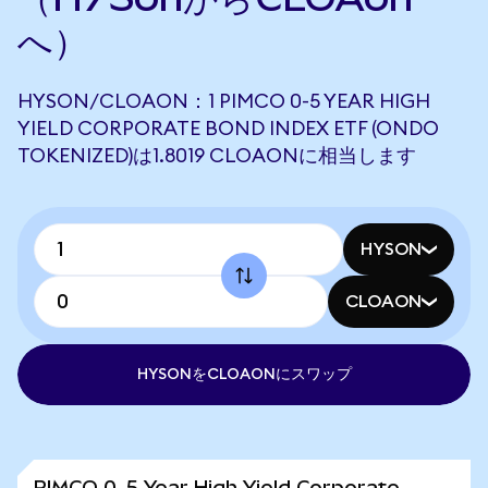
へ）
HYSON/CLOAON：1 PIMCO 0-5 YEAR HIGH
YIELD CORPORATE BOND INDEX ETF (ONDO
TOKENIZED)は1.8019 CLOAONに相当します
HYSON
CLOAON
HYSONをCLOAONにスワップ
PIMCO 0-5 Year High Yield Corporate