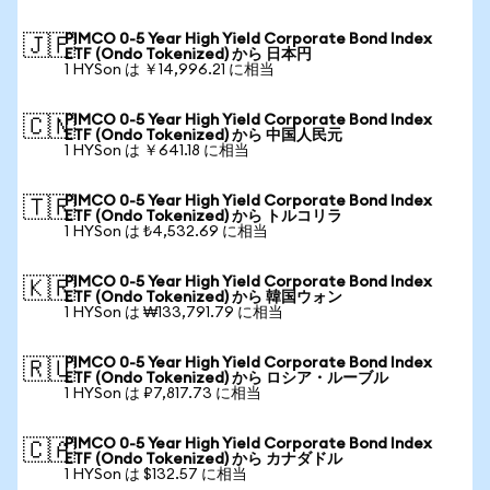
PIMCO 0-5 Year High Yield Corporate Bond Index
🇯🇵
ETF (Ondo Tokenized) から 日本円
1 HYSon は ￥14,996.21 に相当
PIMCO 0-5 Year High Yield Corporate Bond Index
🇨🇳
ETF (Ondo Tokenized) から 中国人民元
1 HYSon は ￥641.18 に相当
PIMCO 0-5 Year High Yield Corporate Bond Index
🇹🇷
ETF (Ondo Tokenized) から トルコリラ
1 HYSon は ₺4,532.69 に相当
PIMCO 0-5 Year High Yield Corporate Bond Index
🇰🇷
ETF (Ondo Tokenized) から 韓国ウォン
1 HYSon は ₩133,791.79 に相当
PIMCO 0-5 Year High Yield Corporate Bond Index
🇷🇺
ETF (Ondo Tokenized) から ロシア・ルーブル
1 HYSon は ₽7,817.73 に相当
PIMCO 0-5 Year High Yield Corporate Bond Index
🇨🇦
ETF (Ondo Tokenized) から カナダドル
1 HYSon は $132.57 に相当