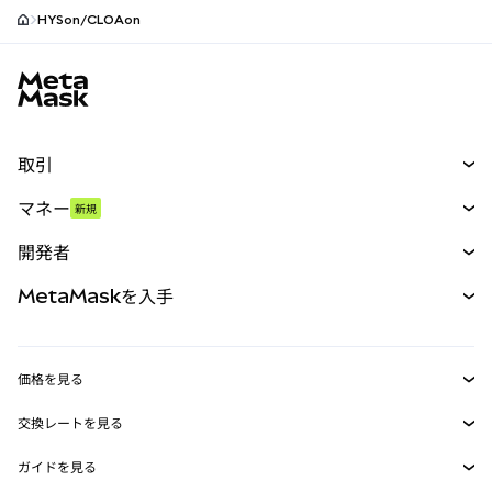
HYSon/CLOAon
MetaMaskサイトフッター
取引
スワップ
マネー
新規
予測
新規
購入
開発者
パーペチュアル
新規
カード
ドキュメントを表示
MetaMaskを入手
RWA
mUSD
新規
ダッシュボード
トランザクションシールド
収益化
Smart Accounts Kit
Agent Wallet
新規
価格を見る
埋め込みウォレット
Snaps
ビットコインの価格
交換レートを見る
MetaMask Connect
イーサリアムの価格
報酬
新規
BTC→USD
Solanaの価格
ガイドを見る
Snaps
セキュリティ
ETH→USD
BTCの購入