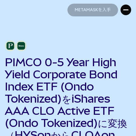
METAMASKを入手
METAMASKを入手
PIMCO 0-5 Year High
Yield Corporate Bond
Index ETF (Ondo
Tokenized)をiShares
AAA CLO Active ETF
(Ondo Tokenized)に変換
（HYSonからCLOAon