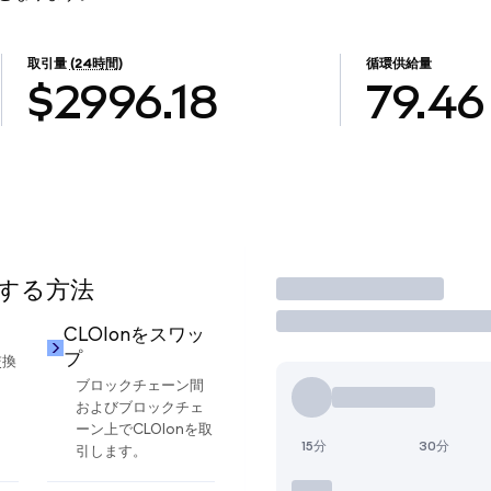
取引量
(24時間)
循環供給量
$2996.18
79.46
用する方法
取引
CLOIonをスワッ
プ
交換
ブロックチェーン間
およびブロックチェ
ーン上でCLOIonを取
15分
30分
引します。