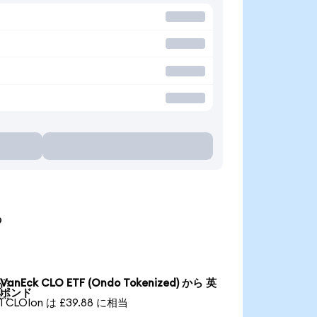
る
VanEck CLO ETF (Ondo Tokenized) から 英

ポンド
1 CLOIon は £39.88 に相当