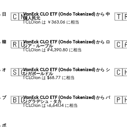
ら 日
VanEck CLO ETF (Ondo Tokenized) から 中
🇨🇳
🇹
国人民元
1 CLOIon は ￥363.06 に相当
ら 韓
VanEck CLO ETF (Ondo Tokenized) から ロ
🇷🇺
🇨
シア・ルーブル
1 CLOIon は ₽4,390.80 に相当
ら オ
VanEck CLO ETF (Ondo Tokenized) から シ
🇸🇬
🇨
ンガポールドル
1 CLOIon は $68.77 に相当
ら ブ
VanEck CLO ETF (Ondo Tokenized) から バ
🇧🇩
🇵
ングラデシュ・タカ
1 CLOIon は ৳6,641.14 に相当
ら ポ