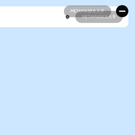
METAMASKを入手
METAMASKを入手
METAMASKを入手
METAMASKを入手