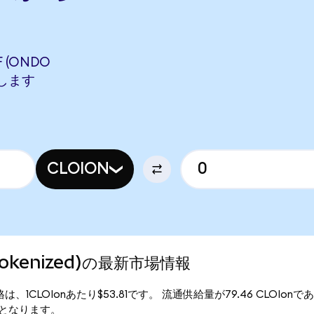
F (ONDO
当します
CLOION
 Tokenized)の最新市場情報
の現行価格は、1CLOIonあたり$53.81です。 流通供給量が79.46 CLOIonで
.55となります。