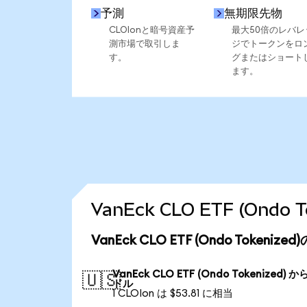
予測
無期限先物
CLOIonと暗号資産予
最大50倍のレバレ
測市場で取引しま
ジでトークンをロ
す。
グまたはショート
ます。
VanEck CLO ETF (On
VanEck CLO ETF (Ondo Token
VanEck CLO ETF (Ondo Tokenized) か
🇺🇸
ドル
1 CLOIon は $53.81 に相当