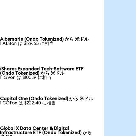
Albemarle (Ondo Tokenized) から 米ドル
1 ALBon は $129.65 に相当
iShares Expanded Tech-Software ETF
(Ondo Tokenized) から 米ドル
1 IGVon は $103.19 に相当
Capital One (Ondo Tokenized) から 米ドル
1 COFon は $222.40 に相当
Global X Data Center & Digital
Infrastructure ETF (Ondo Tokenized) から