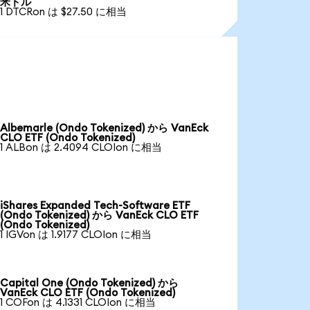
米ドル
1 DTCRon は $27.50 に相当
Albemarle (Ondo Tokenized) から VanEck
CLO ETF (Ondo Tokenized)
1 ALBon は 2.4094 CLOIon に相当
iShares Expanded Tech-Software ETF
(Ondo Tokenized) から VanEck CLO ETF
(Ondo Tokenized)
1 IGVon は 1.9177 CLOIon に相当
Capital One (Ondo Tokenized) から
VanEck CLO ETF (Ondo Tokenized)
1 COFon は 4.1331 CLOIon に相当