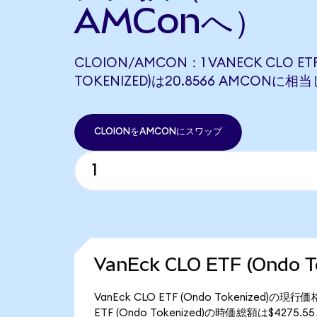
AMConへ）
CLOION/AMCON：1 VANECK CLO ET
TOKENIZED)は20.8566 AMCONに相
CLOIONをAMCONにスワップ
VanEck CLO ETF (Ondo
VanEck CLO ETF (Ondo Tokenized)
ETF (Ondo Tokenized)の時価総額は$4275