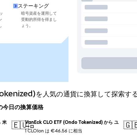
ステーキング
ッ
暗号資産を運用して
ン
受動的所得を得まし
し
ょう。
do Tokenized)を人気の通貨に換算して探索す
ized)の今日の換算価格
ら 米
VanEck CLO ETF (Ondo Tokenized) から ユ
🇪🇺
🇬
ーロ
1 CLOIon は €46.56 に相当