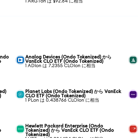
1 ARGTon は $92.84 に相当
Ondo
Analog Devices (Ondo Tokenized) から
o
VanEck CLO ETF (Ondo Tokenized)
1 ADIon は 7.2355 CLOIon に相当
ed)
Planet Labs (Ondo Tokenized) から VanEck
)
CLO ETF (Ondo Tokenized)
1 PLon は 0.438766 CLOIon に相当
Hewlett Packard Enterprise (Ondo
o
Tokenized) から VanEck CLO ETF (Ondo
Tokenized)