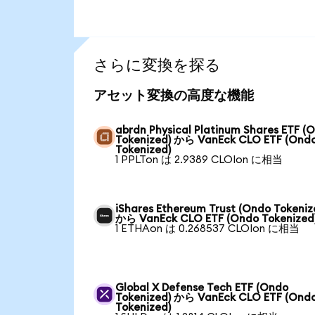
さらに変換を探る
アセット変換の高度な機能
abrdn Physical Platinum Shares ETF (
Tokenized) から VanEck CLO ETF (Ond
Tokenized)
1 PPLTon は 2.9389 CLOIon に相当
iShares Ethereum Trust (Ondo Tokeniz
から VanEck CLO ETF (Ondo Tokenized
1 ETHAon は 0.268537 CLOIon に相当
Global X Defense Tech ETF (Ondo
Tokenized) から VanEck CLO ETF (Ond
Tokenized)