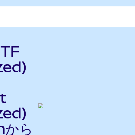
ETF
zed)
t
zed)
nから