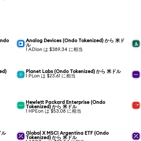
Ondo
Analog Devices (Ondo Tokenized) から 米ド
ル
1 ADIon は $389.34 に相当
ed)
Planet Labs (Ondo Tokenized) から 米ドル
1 PLon は $23.61 に相当
Hewlett Packard Enterprise (Ondo
Tokenized) から 米ドル
1 HPEon は $53.08 に相当
米ドル
Global X MSCI Argentina ETF (Ondo
Tokenized) から 米ドル