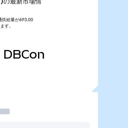
ized)の最新市場情
 流通供給量が693.00
なります。
0
DBCon