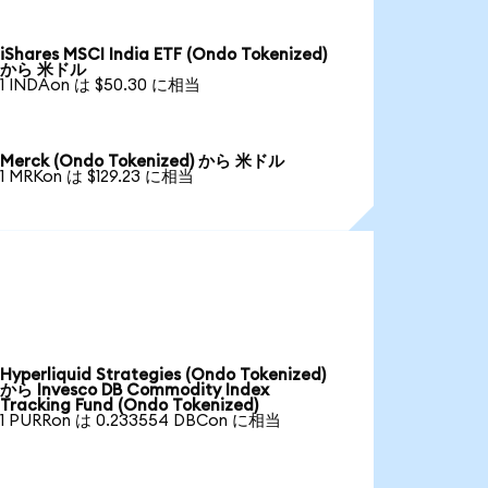
iShares MSCI India ETF (Ondo Tokenized)
から 米ドル
1 INDAon は $50.30 に相当
Merck (Ondo Tokenized) から 米ドル
1 MRKon は $129.23 に相当
Hyperliquid Strategies (Ondo Tokenized)
から Invesco DB Commodity Index
Tracking Fund (Ondo Tokenized)
1 PURRon は 0.233554 DBCon に相当