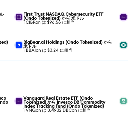
ドル
First Trust NASDAQ Cybersecurity ETF
(Ondo Tokenized) から 米ドル
1 CIBRon は $96.58 に相当
zed)
BigBear.ai Holdings (Ondo Tokenized) から
米ドル
1 BBAIon は $3.24 に相当
sco
Vanguard Real Estate ETF (Ondo
Ondo
Tokenized) から Invesco DB Commodity
Index Tracking Fund (Ondo Tokenized)
1 VNQon は 3.4932 DBCon に相当