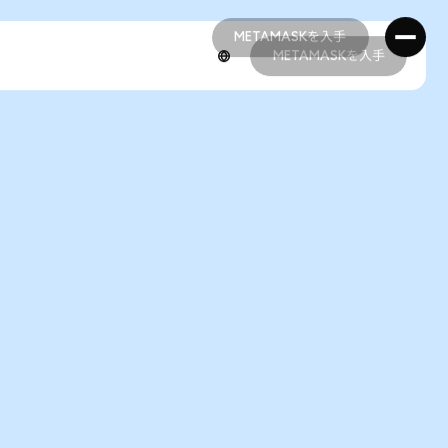
METAMASKを入手
METAMASKを入手
METAMASKを入手
METAMASKを入手