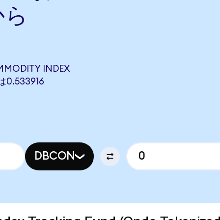
から
MMODITY INDEX
は0.533916
DBCON