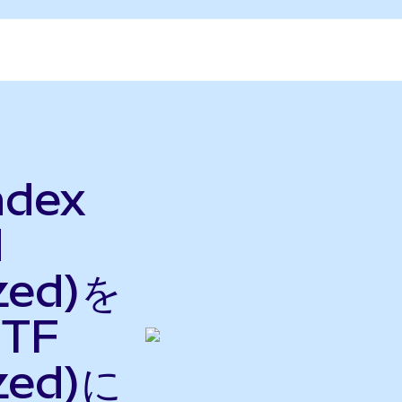
ndex
d
zed)を
ETF
zed)に