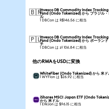
Invesco DB Commodity Index Tracking
🇧🇷
Fund (Ondo Tokenized) から ブラジル
ル
1 DBCon は R$146.56 に相当
Invesco DB Commodity Index Tracking
🇵🇱
Fund (Ondo Tokenized) から ポーラン
チ
1 DBCon は zł 106.84 に相当
他のRWAをUSDに変換
WhiteFiber (Ondo Tokenized) から 米
1 WYFIon は $26.92 に相当
iShares MSCI Japan ETF (Ondo Tokeni
から 米ドル
1 EWJon は $96.15 に相当