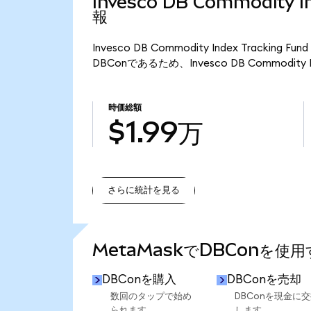
Invesco DB Commodity 
報
Invesco DB Commodity Index Trackin
DBConであるため、Invesco DB Commodity I
時価総額
$1.99万
さらに統計を見る
さらに統計を見る
MetaMaskでDBConを使
DBConを購入
DBConを売却
数回のタップで始め
DBConを現金に
られます。
します。