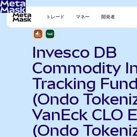
トレード
マネー
開発者
Invesco DB
Commodity I
Tracking Fun
(Ondo Tokeni
VanEck CLO 
(Ondo Tokeni