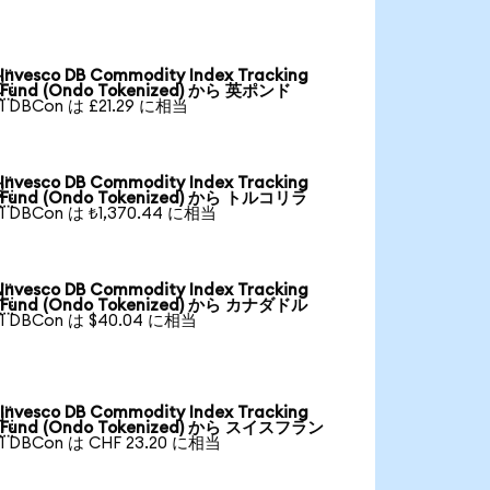
Invesco DB Commodity Index Tracking

Fund (Ondo Tokenized) から 英ポンド
1 DBCon は £21.29 に相当
Invesco DB Commodity Index Tracking

Fund (Ondo Tokenized) から トルコリラ
1 DBCon は ₺1,370.44 に相当
Invesco DB Commodity Index Tracking

Fund (Ondo Tokenized) から カナダドル
1 DBCon は $40.04 に相当
Invesco DB Commodity Index Tracking

Fund (Ondo Tokenized) から スイスフラン
1 DBCon は CHF 23.20 に相当