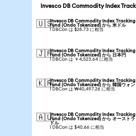
Invesco DB Commodity Index Tr
Invesco DB Commodity Index Tracking
🇺🇸
Fund (Ondo Tokenized) から 米ドル
1 DBCon は $28.73 に相当
Invesco DB Commodity Index Tracking
🇯🇵
Fund (Ondo Tokenized) から 日本円
1 DBCon は ￥4,523.64 に相当
Invesco DB Commodity Index Tracking
🇰🇷
Fund (Ondo Tokenized) から 韓国ウォン
1 DBCon は ₩40,497.26 に相当
Invesco DB Commodity Index Tracking
🇦🇺
Fund (Ondo Tokenized) から オースト
ドル
1 DBCon は $40.66 に相当