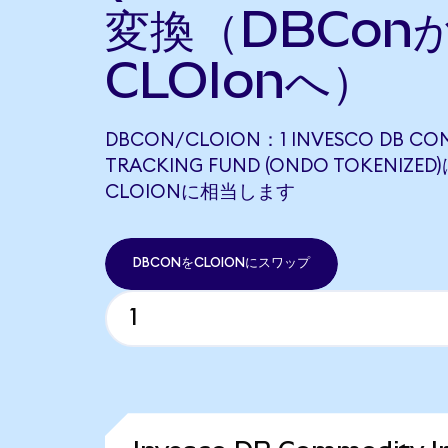
変換（DBCon
CLOIonへ）
DBCON/CLOION：1 INVESCO DB CO
TRACKING FUND (ONDO TOKENIZED)
CLOIONに相当します
DBCONをCLOIONにスワップ