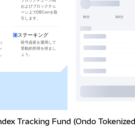
ブロックチェーン間
およびブロックチェ
ーン上でDBConを取
15分
30分
引します。
ステーキング
ッ
暗号資産を運用して
ン
受動的所得を得まし
し
ょう。
 Index Tracking Fund (Ondo Tok