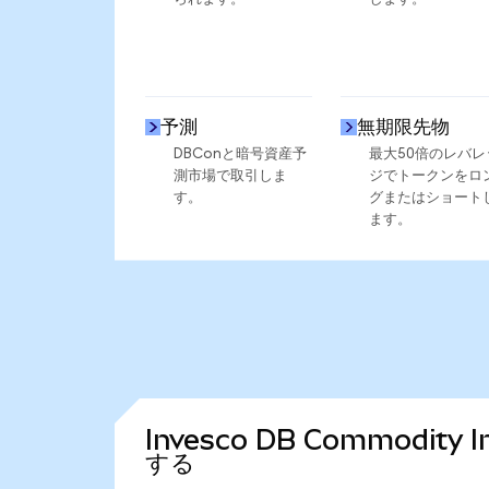
予測
無期限先物
DBConと暗号資産予
最大50倍のレバレ
測市場で取引しま
ジでトークンをロ
す。
グまたはショート
ます。
Invesco DB Commodity
する