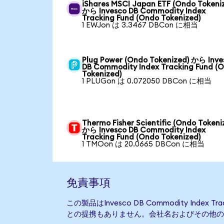
iShares MSCI Japan ETF (Ondo Tokeni
から Invesco DB Commodity Index
Tracking Fund (Ondo Tokenized)
1 EWJon は 3.3467 DBCon に相当
Plug Power (Ondo Tokenized) から Inve
DB Commodity Index Tracking Fund (
Tokenized)
1 PLUGon は 0.072050 DBCon に相当
Thermo Fisher Scientific (Ondo Tokeni
から Invesco DB Commodity Index
Tracking Fund (Ondo Tokenized)
1 TMOon は 20.0665 DBCon に相当
免責事項
この製品はInvesco DB Commodity Index 
との提携もありません。会社名およびその他の