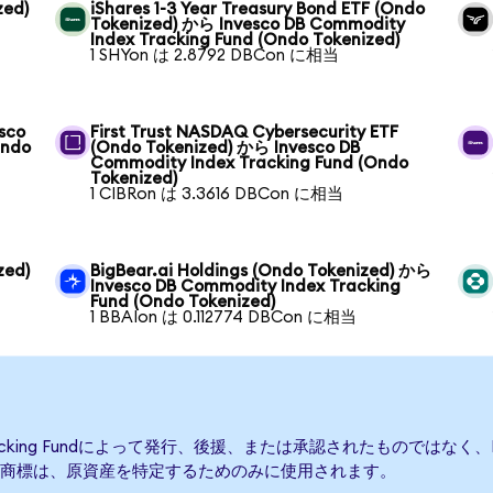
zed)
iShares 1-3 Year Treasury Bond ETF (Ondo
Tokenized) から Invesco DB Commodity
Index Tracking Fund (Ondo Tokenized)
1 SHYon は 2.8792 DBCon に相当
sco
First Trust NASDAQ Cybersecurity ETF
Ondo
(Ondo Tokenized) から Invesco DB
Commodity Index Tracking Fund (Ondo
Tokenized)
1 CIBRon は 3.3616 DBCon に相当
zed)
BigBear.ai Holdings (Ondo Tokenized) から
Invesco DB Commodity Index Tracking
Fund (Ondo Tokenized)
1 BBAIon は 0.112774 DBCon に相当
Tracking Fundによって発行、後援、または承認されたものではなく、Invesco 
商標は、原資産を特定するためのみに使用されます。