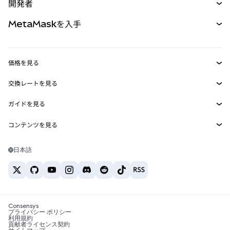
開発者
パーペチュアル
新規
カード
ドキュメントを表示
MetaMaskを入手
RWA
mUSD
新規
ダッシュボード
トランザクションシールド
収益化
Smart Accounts Kit
Agent Wallet
新規
価格を見る
埋め込みウォレット
Snaps
ビットコインの価格
交換レートを見る
MetaMask Connect
イーサリアムの価格
報酬
新規
BTC→USD
Solanaの価格
ガイドを見る
Snaps
セキュリティ
ETH→USD
BTCの購入
Shiba Inuの価格
USDT→INR
コンテンツを見る
Web3サービス
サポート
ETHの購入
Pepeの価格
ビットコインウォレット
BTC→USDT
SOLの購入
キャリア
Tetherの価格
Solanaウォレット
日本語
BTC→INR
PEPEの購入
お問い合わせ
USDCの価格
おすすめの暗号資産カード
ETH→USDT
USDTの購入
Chanlinkの価格
おすすめのモバイル暗号資産ウォレット
USDT→PHP
USDCの購入
Polymarketとは？
BTC→EUR
SHIBの購入
Consensys
税制関連ニュース
プライバシー ポリシー
利用規約
BNBの購入
貢献者ライセンス契約
暗号資産の購入方法は？