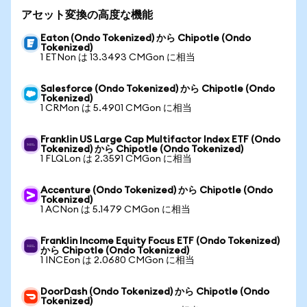
アセット変換の高度な機能
Eaton (Ondo Tokenized) から Chipotle (Ondo
Tokenized)
1 ETNon は 13.3493 CMGon に相当
Salesforce (Ondo Tokenized) から Chipotle (Ondo
Tokenized)
1 CRMon は 5.4901 CMGon に相当
Franklin US Large Cap Multifactor Index ETF (Ondo
Tokenized) から Chipotle (Ondo Tokenized)
1 FLQLon は 2.3591 CMGon に相当
Accenture (Ondo Tokenized) から Chipotle (Ondo
Tokenized)
1 ACNon は 5.1479 CMGon に相当
Franklin Income Equity Focus ETF (Ondo Tokenized)
から Chipotle (Ondo Tokenized)
1 INCEon は 2.0680 CMGon に相当
DoorDash (Ondo Tokenized) から Chipotle (Ondo
Tokenized)