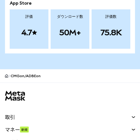
App Store
評価
ダウンロード数
評価数
4.7
50M+
75.8K
CMGon/ADBEon
MetaMaskサイトフッター
取引
スワップ
マネー
新規
予測
新規
購入