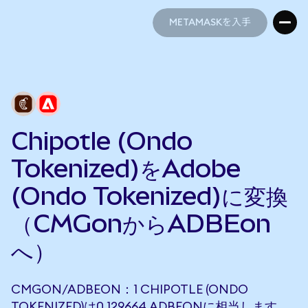
METAMASKを入手
METAMASKを入手
Chipotle (Ondo
Tokenized)をAdobe
(Ondo Tokenized)に変換
（CMGonからADBEon
へ）
CMGON/ADBEON：1 CHIPOTLE (ONDO
TOKENIZED)は0.129664 ADBEONに相当します