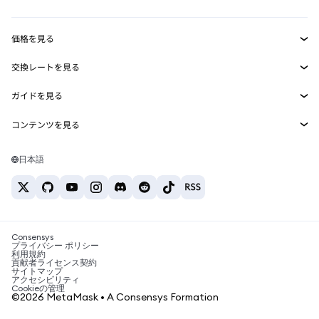
収益化
Smart Accounts Kit
Agent Wallet
新規
価格を見る
埋め込みウォレット
Snaps
ビットコインの価格
交換レートを見る
MetaMask Connect
イーサリアムの価格
報酬
新規
BTC→USD
Solanaの価格
ガイドを見る
Snaps
セキュリティ
ETH→USD
BTCの購入
Shiba Inuの価格
USDT→INR
コンテンツを見る
Web3サービス
サポート
ETHの購入
Pepeの価格
ビットコインウォレット
BTC→USDT
SOLの購入
キャリア
Tetherの価格
Solanaウォレット
日本語
BTC→INR
PEPEの購入
お問い合わせ
USDCの価格
おすすめの暗号資産カード
ETH→USDT
USDTの購入
Chanlinkの価格
おすすめのモバイル暗号資産ウォレット
USDT→PHP
USDCの購入
Polymarketとは？
BTC→EUR
SHIBの購入
Consensys
税制関連ニュース
プライバシー ポリシー
利用規約
BNBの購入
貢献者ライセンス契約
暗号資産の購入方法は？
サイトマップ
アクセシビリティ
ビットコインを売るには？
Cookieの管理
©2026 MetaMask • A Consensys Formation