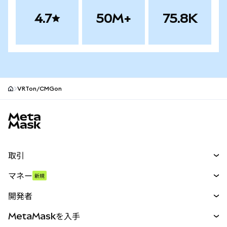
4.7
50M+
75.8K
VRTon/CMGon
MetaMaskサイトフッター
取引
スワップ
マネー
新規
予測
新規
購入
開発者
パーペチュアル
新規
カード
ドキュメントを表示
MetaMaskを入手
RWA
mUSD
新規
ダッシュボード
トランザクションシールド