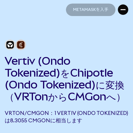
METAMASKを入手
METAMASKを入手
Vertiv (Ondo
Tokenized)をChipotle
(Ondo Tokenized)に変換
（VRTonからCMGonへ）
VRTON/CMGON：1 VERTIV (ONDO TOKENIZED)
は8.3055 CMGONに相当します