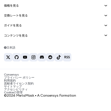
Agent Wallet
新規
価格を見る
埋め込みウォレット
Snaps
ビットコインの価格
交換レートを見る
MetaMask Connect
イーサリアムの価格
報酬
新規
BTC→USD
Solanaの価格
ガイドを見る
Snaps
セキュリティ
ETH→USD
BTCの購入
Shiba Inuの価格
USDT→INR
コンテンツを見る
Web3サービス
サポート
ETHの購入
Pepeの価格
ビットコインウォレット
BTC→USDT
SOLの購入
キャリア
Tetherの価格
Solanaウォレット
日本語
BTC→INR
PEPEの購入
お問い合わせ
USDCの価格
おすすめの暗号資産カード
ETH→USDT
USDTの購入
Chanlinkの価格
おすすめのモバイル暗号資産ウォレット
USDT→PHP
USDCの購入
Polymarketとは？
BTC→EUR
SHIBの購入
Consensys
税制関連ニュース
プライバシー ポリシー
利用規約
BNBの購入
貢献者ライセンス契約
暗号資産の購入方法は？
サイトマップ
アクセシビリティ
ビットコインを売るには？
Cookieの管理
©2026 MetaMask • A Consensys Formation