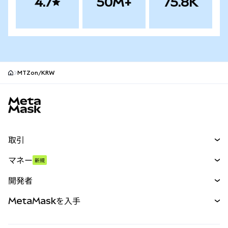
4.7
50M+
75.8K
MTZon/KRW
MetaMaskサイトフッター
取引
スワップ
マネー
新規
予測
新規
購入
開発者
パーペチュアル
新規
カード
ドキュメントを表示
MetaMaskを入手
RWA
mUSD
新規
ダッシュボード
トランザクションシールド
収益化
Smart Accounts Kit