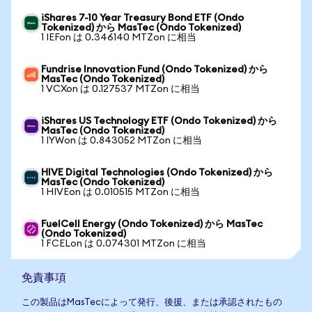
iShares 7-10 Year Treasury Bond ETF (Ondo
Tokenized) から MasTec (Ondo Tokenized)
1 IEFon は 0.346140 MTZon に相当
Fundrise Innovation Fund (Ondo Tokenized) から
MasTec (Ondo Tokenized)
1 VCXon は 0.127537 MTZon に相当
iShares US Technology ETF (Ondo Tokenized) から
MasTec (Ondo Tokenized)
1 IYWon は 0.843052 MTZon に相当
HIVE Digital Technologies (Ondo Tokenized) から
MasTec (Ondo Tokenized)
1 HIVEon は 0.010515 MTZon に相当
FuelCell Energy (Ondo Tokenized) から MasTec
(Ondo Tokenized)
1 FCELon は 0.074301 MTZon に相当
免責事項
この製品はMasTecによって発行、後援、または承認されたもの