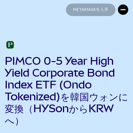
METAMASKを入手
METAMASKを入手
PIMCO 0-5 Year High
Yield Corporate Bond
Index ETF (Ondo
Tokenized)を韓国ウォンに
変換（HYSonからKRW
へ）