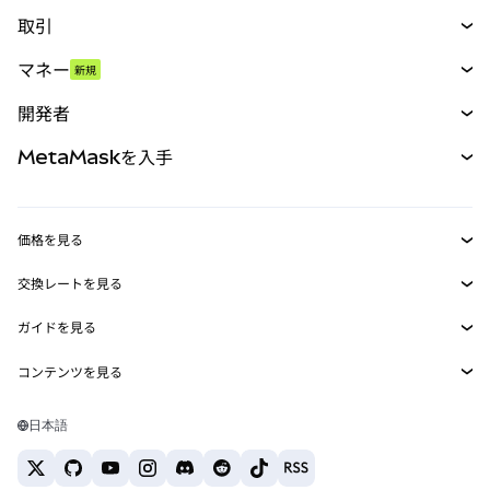
取引
スワップ
マネー
新規
予測
新規
購入
開発者
パーペチュアル
新規
カード
ドキュメントを表示
MetaMaskを入手
RWA
mUSD
新規
ダッシュボード
トランザクションシールド
収益化
Smart Accounts Kit
Agent Wallet
新規
価格を見る
埋め込みウォレット
Snaps
ビットコインの価格
交換レートを見る
MetaMask Connect
イーサリアムの価格
報酬
新規
BTC→USD
Solanaの価格
ガイドを見る
Snaps
セキュリティ
ETH→USD
BTCの購入
Shiba Inuの価格
USDT→INR
コンテンツを見る
Web3サービス
サポート
ETHの購入
Pepeの価格
ビットコインウォレット
BTC→USDT
SOLの購入
キャリア
Tetherの価格
Solanaウォレット
日本語
BTC→INR
PEPEの購入
お問い合わせ
USDCの価格
おすすめの暗号資産カード
ETH→USDT
USDTの購入
Chanlinkの価格
おすすめのモバイル暗号資産ウォレット