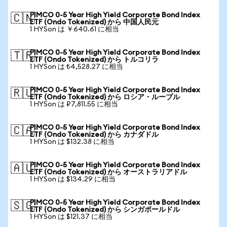
PIMCO 0-5 Year High Yield Corporate Bond Index
🇨🇳
ETF (Ondo Tokenized) から 中国人民元
1 HYSon は ￥640.61 に相当
PIMCO 0-5 Year High Yield Corporate Bond Index
🇹🇷
ETF (Ondo Tokenized) から トルコリラ
1 HYSon は ₺4,528.27 に相当
PIMCO 0-5 Year High Yield Corporate Bond Index
🇷🇺
ETF (Ondo Tokenized) から ロシア・ルーブル
1 HYSon は ₽7,811.55 に相当
PIMCO 0-5 Year High Yield Corporate Bond Index
🇨🇦
ETF (Ondo Tokenized) から カナダドル
1 HYSon は $132.38 に相当
PIMCO 0-5 Year High Yield Corporate Bond Index
🇦🇺
ETF (Ondo Tokenized) から オーストラリアドル
1 HYSon は $134.29 に相当
PIMCO 0-5 Year High Yield Corporate Bond Index
🇸🇬
ETF (Ondo Tokenized) から シンガポールドル
1 HYSon は $121.37 に相当