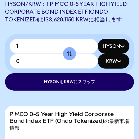
HYSON/KRW：1 PIMCO 0-5 YEAR HIGH YIELD
CORPORATE BOND INDEX ETF (ONDO
TOKENIZED)は133,628.1150 KRWに相当します
HYSON
KRW
HYSONをKRWにスワップ
PIMCO 0-5 Year High Yield Corporate
Bond Index ETF (Ondo Tokenized)の最新市場
情報