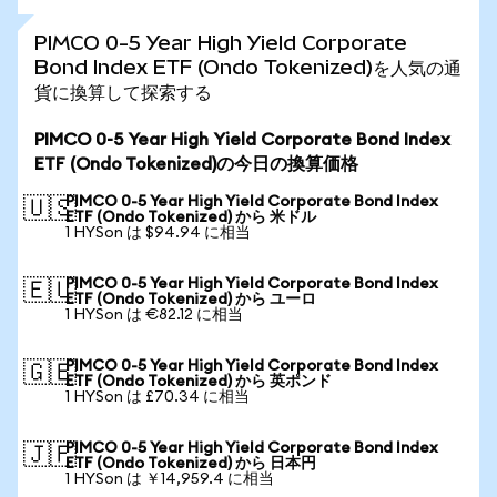
PIMCO 0-5 Year High Yield Corporate
Bond Index ETF (Ondo Tokenized)を人気の通
貨に換算して探索する
PIMCO 0-5 Year High Yield Corporate Bond Index
ETF (Ondo Tokenized)の今日の換算価格
PIMCO 0-5 Year High Yield Corporate Bond Index
🇺🇸
ETF (Ondo Tokenized) から 米ドル
1 HYSon は $94.94 に相当
PIMCO 0-5 Year High Yield Corporate Bond Index
🇪🇺
ETF (Ondo Tokenized) から ユーロ
1 HYSon は €82.12 に相当
PIMCO 0-5 Year High Yield Corporate Bond Index
🇬🇧
ETF (Ondo Tokenized) から 英ポンド
1 HYSon は £70.34 に相当
PIMCO 0-5 Year High Yield Corporate Bond Index
🇯🇵
ETF (Ondo Tokenized) から 日本円
1 HYSon は ￥14,959.4 に相当