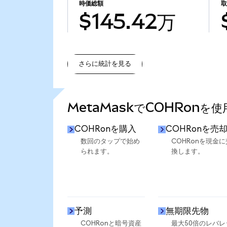
時価総額
取
$145.42万
さらに統計を見る
さらに統計を見る
MetaMaskでCOHRonを
COHRonを購入
COHRonを売
数回のタップで始め
COHRonを現金に
られます。
換します。
予測
無期限先物
COHRonと暗号資産
最大50倍のレバレ