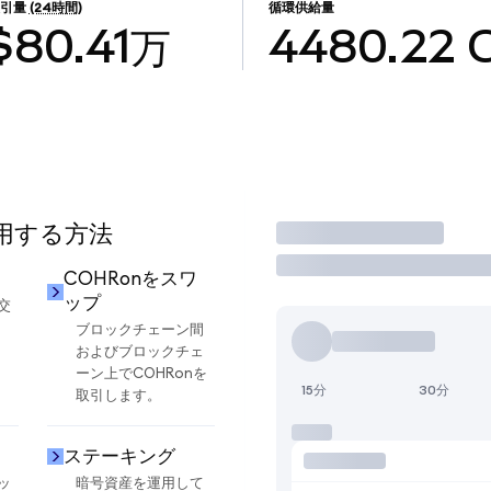
引量
(24時間)
循環供給量
$80.41万
4480.22
使用する方法
取引
却
COHRonをスワ
ップ
交
ブロックチェーン間
およびブロックチェ
ーン上でCOHRonを
15分
30分
取引します。
ステーキング
ッ
暗号資産を運用して