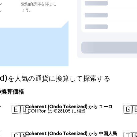
ン
受動的所得を得まし
し
ょう。
enized)を人気の通貨に換算して探索する
今日の換算価格
ル
Coherent (Ondo Tokenized) から ユーロ
🇪🇺
🇬
1 COHRon は €281.05 に相当
円
Coherent (Ondo Tokenized) から 中国人民
🇨🇳
🇹