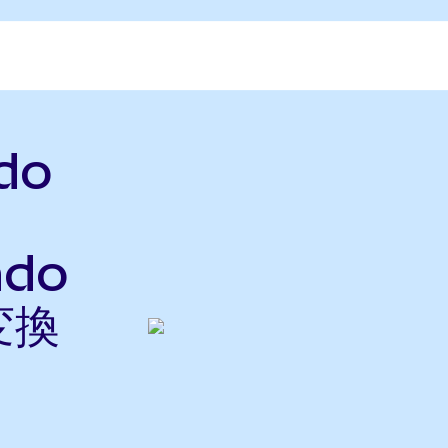
do
ndo
変換
ら