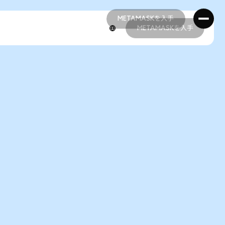
METAMASKを入手
METAMASKを入手
METAMASKを入手
METAMASKを入手