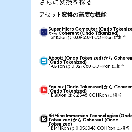
さらに変換を探る
アセット変換の高度な機能
Super Micro Computer (Ondo Tokenize
から Coherent (Ondo Tokenized)
1 SMCIon は 0.096374 COHRon に相当
Abbott (Ondo Tokenized) から Coheren
(Ondo Tokenized)
1 ABTon は 0.327880 COHRon に相当
Equinix (Ondo Tokenized) から Cohere
(Ondo Tokenized)
1 EQIXon は 3.2548 COHRon に相当
BitMine Immersion Technologies (Ond
Tokenized) から Coherent (Ondo
Tokenized)
1 BMNRon は 0.056043 COHRon に相当