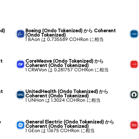
d)
Boeing (Ondo Tokenized) から Coherent
(Ondo Tokenized)
1 BAon は 0.735589 COHRon に相当
t
CoreWeave (Ondo Tokenized) から
Coherent (Ondo Tokenized)
1 CRWVon は 0.281757 COHRon に相当
nt
UnitedHealth (Ondo Tokenized) から
Coherent (Ondo Tokenized)
1 UNHon は 1.3024 COHRon に相当
o
General Electric (Ondo Tokenized) から
Coherent (Ondo Tokenized)
1 GEon は 1.1675 COHRon に相当