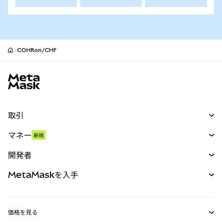
COHRon/CHF
MetaMaskサイトフッター
取引
スワップ
マネー
新規
予測
新規
購入
開発者
パーペチュアル
新規
カード
ドキュメントを表示
MetaMaskを入手
RWA
mUSD
新規
ダッシュボード
トランザクションシールド
収益化
Smart Accounts Kit
Agent Wallet
新規
価格を見る
埋め込みウォレット
Snaps
ビットコインの価格