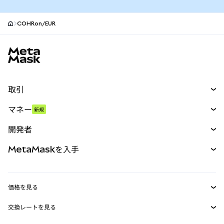
COHRon/EUR
MetaMaskサイトフッター
取引
スワップ
マネー
新規
予測
新規
購入
開発者
パーペチュアル
新規
カード
ドキュメントを表示
MetaMaskを入手
RWA
mUSD
新規
ダッシュボード
トランザクションシールド
収益化
Smart Accounts Kit
Agent Wallet
新規
価格を見る
埋め込みウォレット
Snaps
ビットコインの価格
交換レートを見る
MetaMask Connect
イーサリアムの価格
報酬
新規
BTC→USD