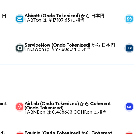
ら 日
Abbott (Ondo Tokenized) から 日本円
1 ABTon は ￥17,107.65 に相当
ServiceNow (Ondo Tokenized) から 日本円
1 NOWon は ￥97,608.74 に相当
ent
Airbnb (Ondo Tokenized) から Coherent
(Ondo Tokenized)
1 ABNBon は 0.468663 COHRon に相当
d)
Equinix (Ondo Tokenized) から Coherent