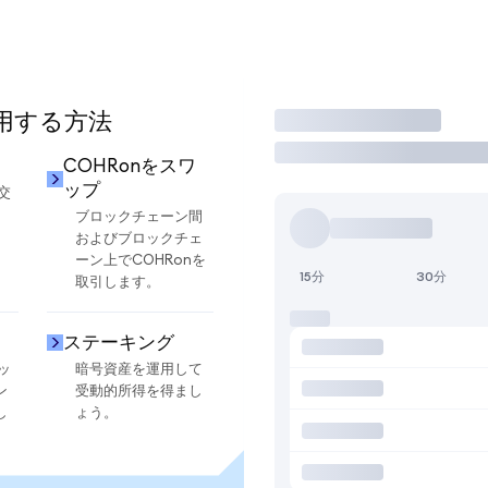
使用する方法
取引
却
COHRonをスワ
ップ
交
ブロックチェーン間
およびブロックチェ
ーン上でCOHRonを
15分
30分
取引します。
ステーキング
ッ
暗号資産を運用して
ン
受動的所得を得まし
し
ょう。