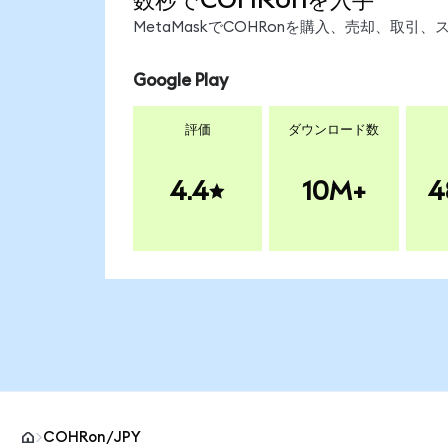
MetaMaskでCOHRonを購入、売却、取
Google Play
評価
ダウンロード数
4.4
10M+
4
COHRon/JPY