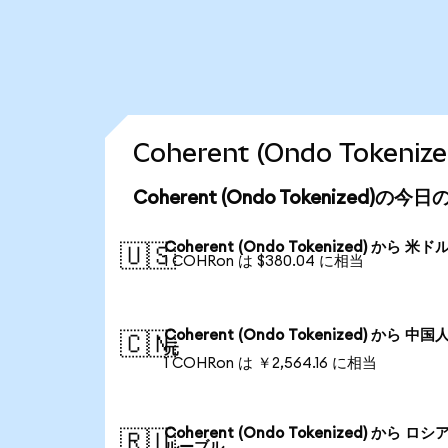
Coherent (Ondo Tok
Coherent (Ondo Tokenized)の
Coherent (Ondo Tokenized) から 米ド
🇺🇸
1 COHRon は $380.04 に相当
Coherent (Ondo Tokenized) から 中国
🇨🇳
元
1 COHRon は ￥2,564.16 に相当
Coherent (Ondo Tokenized) から ロシ
🇷🇺
ルーブル