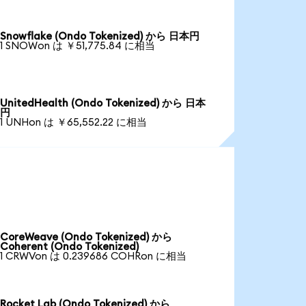
Snowflake (Ondo Tokenized) から 日本円
1 SNOWon は ￥51,775.84 に相当
UnitedHealth (Ondo Tokenized) から 日本
円
1 UNHon は ￥65,552.22 に相当
CoreWeave (Ondo Tokenized) から
Coherent (Ondo Tokenized)
1 CRWVon は 0.239686 COHRon に相当
Rocket Lab (Ondo Tokenized) から