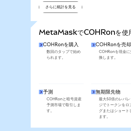
さらに統計を見る
さらに統計を見る
MetaMaskでCOHRonを
COHRonを購入
COHRonを売
数回のタップで始め
COHRonを現金に
られます。
換します。
予測
無期限先物
COHRonと暗号資産
最大50倍のレバレ
予測市場で取引しま
ジでトークンをロ
す。
グまたはショート
ます。