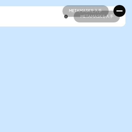
METAMASKを入手
METAMASKを入手
METAMASKを入手
METAMASKを入手