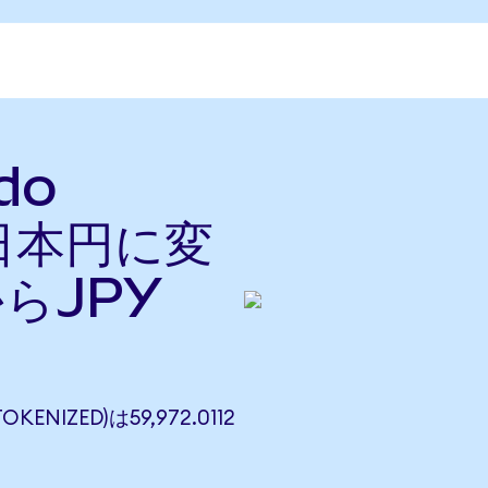
do
を日本円に変
らJPY
KENIZED)は59,972.0112