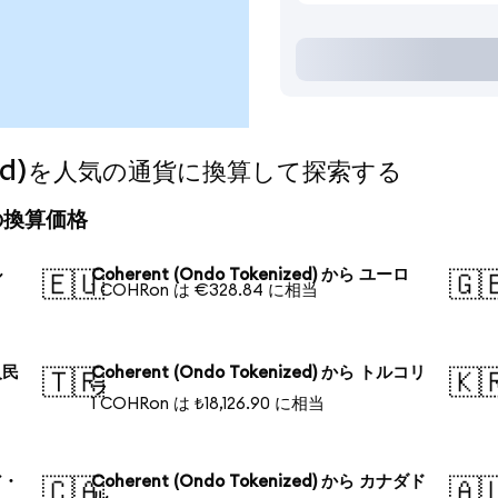
enized)を人気の通貨に換算して探索する
今日の換算価格
ル
Coherent (Ondo Tokenized) から ユーロ
🇪🇺
🇬
1 COHRon は €328.84 に相当
人民
Coherent (Ondo Tokenized) から トルコリ
🇹🇷
🇰
ラ
1 COHRon は ₺18,126.90 に相当
ア・
Coherent (Ondo Tokenized) から カナダド
🇨🇦
🇦
ル