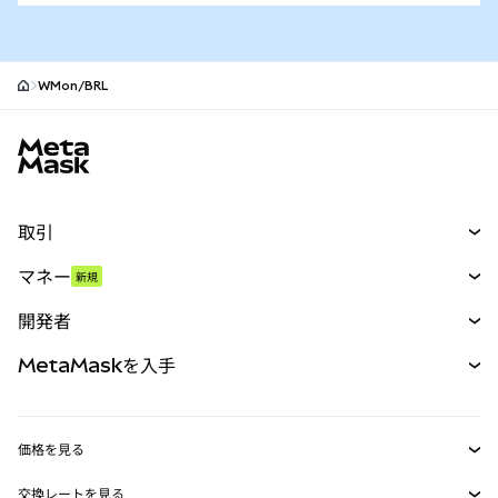
WMon/BRL
MetaMaskサイトフッター
取引
スワップ
マネー
新規
予測
新規
購入
開発者
パーペチュアル
新規
カード
ドキュメントを表示
MetaMaskを入手
RWA
mUSD
新規
ダッシュボード
トランザクションシールド
収益化
Smart Accounts Kit
Agent Wallet
新規
価格を見る
埋め込みウォレット
Snaps
ビットコインの価格
交換レートを見る