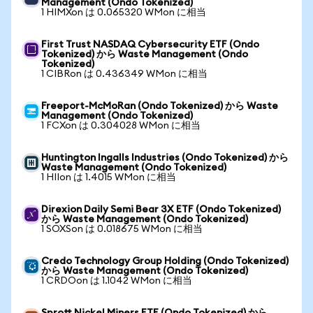
Management (Ondo Tokenized)
1 HIMXon は 0.065320 WMon に相当
First Trust NASDAQ Cybersecurity ETF (Ondo
Tokenized) から Waste Management (Ondo
Tokenized)
1 CIBRon は 0.436349 WMon に相当
Freeport-McMoRan (Ondo Tokenized) から Waste
Management (Ondo Tokenized)
1 FCXon は 0.304028 WMon に相当
Huntington Ingalls Industries (Ondo Tokenized) から
Waste Management (Ondo Tokenized)
1 HIIon は 1.4015 WMon に相当
Direxion Daily Semi Bear 3X ETF (Ondo Tokenized)
から Waste Management (Ondo Tokenized)
1 SOXSon は 0.018675 WMon に相当
Credo Technology Group Holding (Ondo Tokenized)
から Waste Management (Ondo Tokenized)
1 CRDOon は 1.1042 WMon に相当