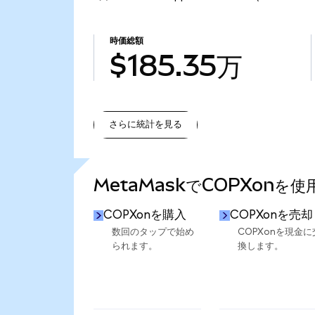
時価総額
$185.35万
さらに統計を見る
さらに統計を見る
MetaMaskでCOPXonを
COPXonを購入
COPXonを売却
数回のタップで始め
COPXonを現金に
られます。
換します。