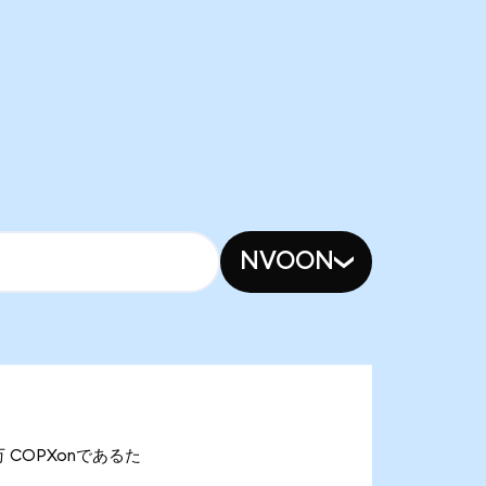
NVOON
14万 COPXonであるた