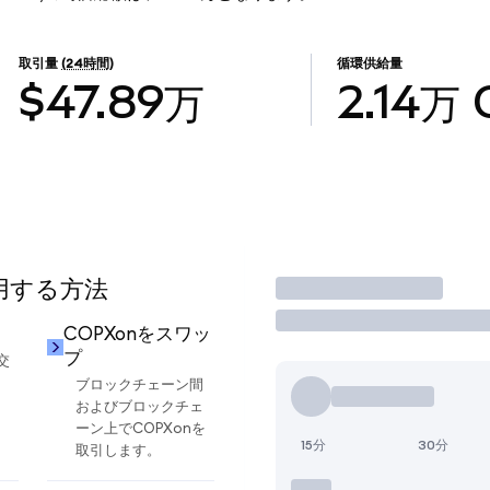
取引量
(24時間)
循環供給量
$47.89万
2.14万
使用する方法
取引
COPXonをスワッ
プ
交
ブロックチェーン間
およびブロックチェ
ーン上でCOPXonを
15分
30分
取引します。