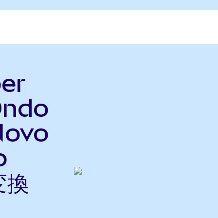
er
Ondo
Novo
o
変換