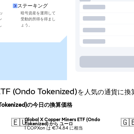
ステーキング
ッ
暗号資産を運用して
ン
受動的所得を得まし
し
ょう。
rs ETF (Ondo Tokenized)を人気の通
Ondo Tokenized)の今日の換算価格
Global X Copper Miners ETF (Ondo
🇪🇺
🇬
Tokenized) から ユーロ
1 COPXon は €74.84 に相当