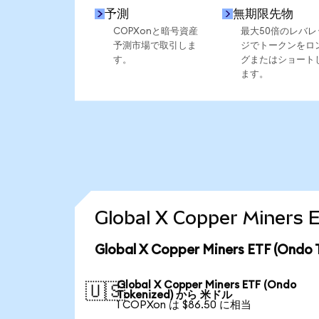
予測
無期限先物
COPXonと暗号資産
最大50倍のレバレ
予測市場で取引しま
ジでトークンをロ
す。
グまたはショート
ます。
Global X Copper Mine
Global X Copper Miners ETF (
Global X Copper Miners ETF (Ondo
🇺🇸
Tokenized) から 米ドル
1 COPXon は $86.50 に相当