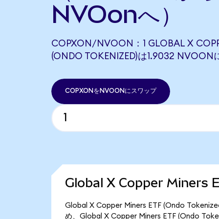
NVOonへ）
COPXON/NVOON：1 GLOBAL X COPPE
(ONDO TOKENIZED)は1.9032 NV
COPXONをNVOONにスワップ
Global X Copper Miner
Global X Copper Miners ETF (Ondo
め、Global X Copper Miners ETF (Ondo