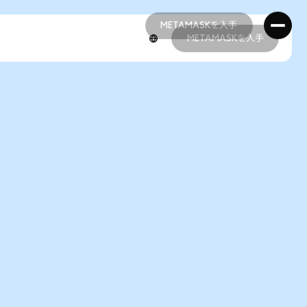
METAMASKを入手
METAMASKを入手
METAMASKを入手
METAMASKを入手