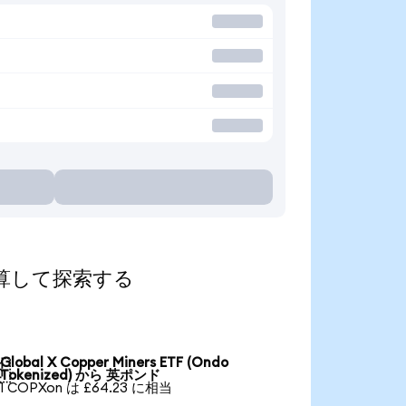
貨に換算して探索する
Global X Copper Miners ETF (Ondo

Tokenized) から 英ポンド
1 COPXon は £64.23 に相当