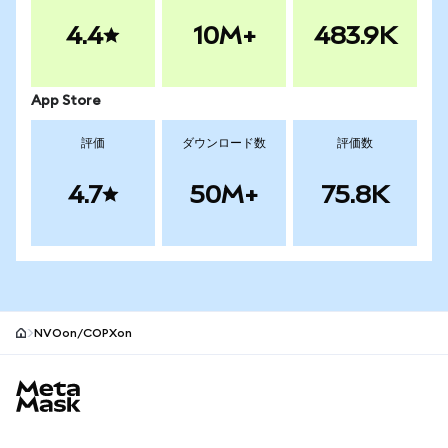
4.4
10M+
483.9K
App Store
評価
ダウンロード数
評価数
4.7
50M+
75.8K
NVOon/COPXon
MetaMaskサイトフッター