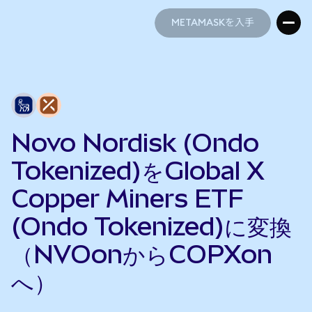
METAMASKを入手
METAMASKを入手
Novo Nordisk (Ondo
Tokenized)をGlobal X
Copper Miners ETF
(Ondo Tokenized)に変換
（NVOonからCOPXon
へ）