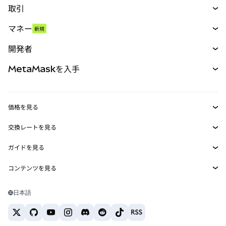
取引
スワップ
マネー
新規
予測
新規
購入
開発者
パーペチュアル
新規
カード
ドキュメントを表示
MetaMaskを入手
RWA
mUSD
新規
ダッシュボード
トランザクションシールド
収益化
Smart Accounts Kit
Agent Wallet
新規
価格を見る
埋め込みウォレット
Snaps
ビットコインの価格
交換レートを見る
MetaMask Connect
イーサリアムの価格
報酬
新規
BTC→USD
Solanaの価格
ガイドを見る
Snaps
セキュリティ
ETH→USD
BTCの購入
Shiba Inuの価格
USDT→INR
コンテンツを見る
Web3サービス
サポート
ETHの購入
Pepeの価格
ビットコインウォレット
BTC→USDT
SOLの購入
キャリア
Tetherの価格
Solanaウォレット
日本語
BTC→INR
PEPEの購入
お問い合わせ
USDCの価格
おすすめの暗号資産カード
ETH→USDT
USDTの購入
Chanlinkの価格
おすすめのモバイル暗号資産ウォレット