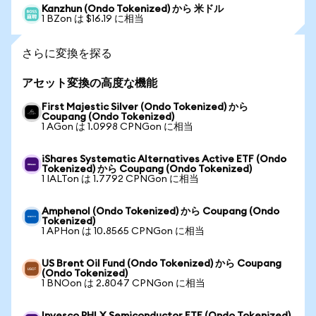
Kanzhun (Ondo Tokenized) から 米ドル
1 BZon は $16.19 に相当
さらに変換を探る
アセット変換の高度な機能
First Majestic Silver (Ondo Tokenized) から
Coupang (Ondo Tokenized)
1 AGon は 1.0998 CPNGon に相当
iShares Systematic Alternatives Active ETF (Ondo
Tokenized) から Coupang (Ondo Tokenized)
1 IALTon は 1.7792 CPNGon に相当
Amphenol (Ondo Tokenized) から Coupang (Ondo
Tokenized)
1 APHon は 10.8565 CPNGon に相当
US Brent Oil Fund (Ondo Tokenized) から Coupang
(Ondo Tokenized)
1 BNOon は 2.8047 CPNGon に相当