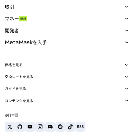
取引
スワップ
マネー
新規
予測
新規
購入
開発者
パーペチュアル
新規
カード
ドキュメントを表示
MetaMaskを入手
RWA
mUSD
新規
ダッシュボード
トランザクションシールド
収益化
Smart Accounts Kit
Agent Wallet
新規
価格を見る
埋め込みウォレット
Snaps
ビットコインの価格
交換レートを見る
MetaMask Connect
イーサリアムの価格
報酬
新規
BTC→USD
Solanaの価格
ガイドを見る
Snaps
セキュリティ
ETH→USD
BTCの購入
Shiba Inuの価格
USDT→INR
コンテンツを見る
Web3サービス
サポート
ETHの購入
Pepeの価格
ビットコインウォレット
BTC→USDT
SOLの購入
キャリア
Tetherの価格
Solanaウォレット
日本語
BTC→INR
PEPEの購入
お問い合わせ
USDCの価格
おすすめの暗号資産カード
ETH→USDT
USDTの購入
Chanlinkの価格
おすすめのモバイル暗号資産ウォレット