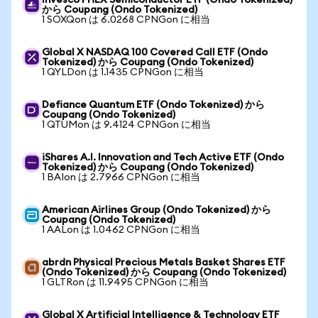
Invesco PHLX Semiconductor ETF (Ondo Tokenized)
から Coupang (Ondo Tokenized)
1 SOXQon は 6.0268 CPNGon に相当
Global X NASDAQ 100 Covered Call ETF (Ondo
Tokenized) から Coupang (Ondo Tokenized)
1 QYLDon は 1.1435 CPNGon に相当
Defiance Quantum ETF (Ondo Tokenized) から
Coupang (Ondo Tokenized)
1 QTUMon は 9.4124 CPNGon に相当
iShares A.I. Innovation and Tech Active ETF (Ondo
Tokenized) から Coupang (Ondo Tokenized)
1 BAIon は 2.7966 CPNGon に相当
American Airlines Group (Ondo Tokenized) から
Coupang (Ondo Tokenized)
1 AALon は 1.0462 CPNGon に相当
abrdn Physical Precious Metals Basket Shares ETF
(Ondo Tokenized) から Coupang (Ondo Tokenized)
1 GLTRon は 11.9495 CPNGon に相当
Global X Artificial Intelligence & Technology ETF