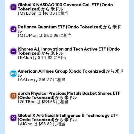
Global X NASDAQ 100 Covered Call ETF (Ondo
Tokenized) から 米ドル
1 QYLDon は $18.33 に相当
Defiance Quantum ETF (Ondo Tokenized) から 米ド
ル
1 QTUMon は $150.88 に相当
iShares A.I. Innovation and Tech Active ETF (Ondo
Tokenized) から 米ドル
1 BAIon は $44.83 に相当
American Airlines Group (Ondo Tokenized) から 米ド
ル
1 AALon は $16.77 に相当
abrdn Physical Precious Metals Basket Shares ETF
(Ondo Tokenized) から 米ドル
1 GLTRon は $191.55 に相当
Global X Artificial Intelligence & Technology ETF
(Ondo Tokenized) から 米ドル
1 AIQon は $58.82 に相当