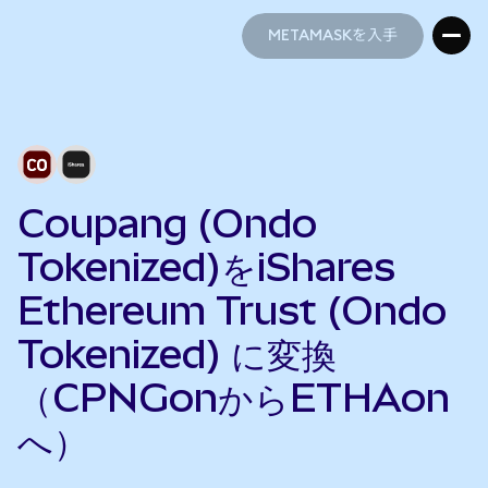
METAMASKを入手
METAMASKを入手
Coupang (Ondo
Tokenized)をiShares
Ethereum Trust (Ondo
Tokenized) に変換
（CPNGonからETHAon
へ）