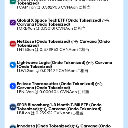
Tokenized)
1 CAMTon は 0.382903 CVNAon に相当
Global X Space Tech ETF (Ondo Tokenized) から
Carvana (Ondo Tokenized)
1 ORBXon は 0.130101 CVNAon に相当
NetEase (Ondo Tokenized) から Carvana (Ondo
Tokenized)
1 NTESon は 0.378963 CVNAon に相当
Lightwave Logic (Ondo Tokenized) から Carvana
(Ondo Tokenized)
1 LWLGon は 0.021472 CVNAon に相当
Enlivex Therapeutics (Ondo Tokenized) から
Carvana (Ondo Tokenized)
1 ENLVon は 0.000404 CVNAon に相当
SPDR Bloomberg 1-3 Month T-Bill ETF (Ondo
Tokenized) から Carvana (Ondo Tokenized)
1 BILon は 0.259612 CVNAon に相当
Innodata (Ondo Tokenized) から Carvana (Ondo