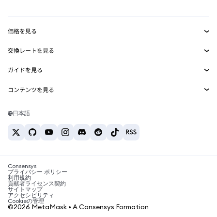
mUSD
新規
ダッシュボード
トランザクションシールド
収益化
Smart Accounts Kit
Agent Wallet
新規
価格を見る
埋め込みウォレット
Snaps
ビットコインの価格
交換レートを見る
MetaMask Connect
イーサリアムの価格
報酬
新規
BTC→USD
Solanaの価格
ガイドを見る
Snaps
セキュリティ
ETH→USD
BTCの購入
Shiba Inuの価格
USDT→INR
コンテンツを見る
Web3サービス
サポート
ETHの購入
Pepeの価格
ビットコインウォレット
BTC→USDT
SOLの購入
キャリア
Tetherの価格
Solanaウォレット
日本語
BTC→INR
PEPEの購入
お問い合わせ
USDCの価格
おすすめの暗号資産カード
ETH→USDT
USDTの購入
Chanlinkの価格
おすすめのモバイル暗号資産ウォレット
USDT→PHP
USDCの購入
Polymarketとは？
BTC→EUR
SHIBの購入
Consensys
税制関連ニュース
プライバシー ポリシー
利用規約
BNBの購入
貢献者ライセンス契約
暗号資産の購入方法は？
サイトマップ
アクセシビリティ
ビットコインを売るには？
Cookieの管理
©2026 MetaMask • A Consensys Formation