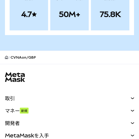
4.7
50M+
75.8K
CVNAon/GBP
MetaMaskサイトフッター
取引
スワップ
マネー
新規
予測
新規
購入
開発者
パーペチュアル
新規
カード
ドキュメントを表示
MetaMaskを入手
RWA