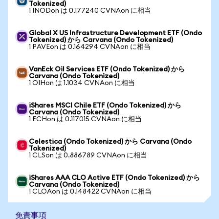
Tokenized)
1 INODon は 0.177240 CVNAon に相当
Global X US Infrastructure Development ETF (Ondo
Tokenized) から Carvana (Ondo Tokenized)
1 PAVEon は 0.164294 CVNAon に相当
VanEck Oil Services ETF (Ondo Tokenized) から
Carvana (Ondo Tokenized)
1 OIHon は 1.1034 CVNAon に相当
iShares MSCI Chile ETF (Ondo Tokenized) から
Carvana (Ondo Tokenized)
1 ECHon は 0.117015 CVNAon に相当
Celestica (Ondo Tokenized) から Carvana (Ondo
Tokenized)
1 CLSon は 0.886789 CVNAon に相当
iShares AAA CLO Active ETF (Ondo Tokenized) から
Carvana (Ondo Tokenized)
1 CLOAon は 0.148422 CVNAon に相当
免責事項