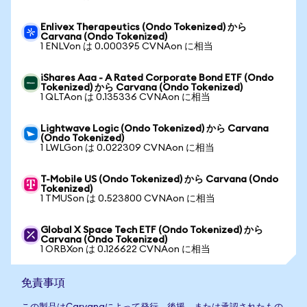
Enlivex Therapeutics (Ondo Tokenized) から
Carvana (Ondo Tokenized)
1 ENLVon は 0.000395 CVNAon に相当
iShares Aaa - A Rated Corporate Bond ETF (Ondo
Tokenized) から Carvana (Ondo Tokenized)
1 QLTAon は 0.135336 CVNAon に相当
Lightwave Logic (Ondo Tokenized) から Carvana
(Ondo Tokenized)
1 LWLGon は 0.022309 CVNAon に相当
T-Mobile US (Ondo Tokenized) から Carvana (Ondo
Tokenized)
1 TMUSon は 0.523800 CVNAon に相当
Global X Space Tech ETF (Ondo Tokenized) から
Carvana (Ondo Tokenized)
1 ORBXon は 0.126622 CVNAon に相当
免責事項