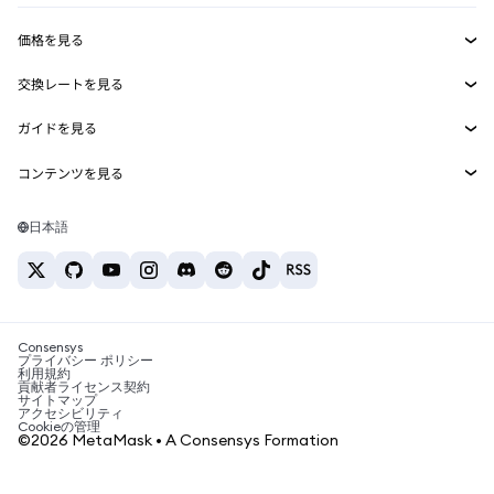
収益化
Smart Accounts Kit
Agent Wallet
新規
価格を見る
埋め込みウォレット
Snaps
ビットコインの価格
交換レートを見る
MetaMask Connect
イーサリアムの価格
報酬
新規
BTC→USD
Solanaの価格
ガイドを見る
Snaps
セキュリティ
ETH→USD
BTCの購入
Shiba Inuの価格
USDT→INR
コンテンツを見る
Web3サービス
サポート
ETHの購入
Pepeの価格
ビットコインウォレット
BTC→USDT
SOLの購入
キャリア
Tetherの価格
Solanaウォレット
日本語
BTC→INR
PEPEの購入
お問い合わせ
USDCの価格
おすすめの暗号資産カード
ETH→USDT
USDTの購入
Chanlinkの価格
おすすめのモバイル暗号資産ウォレット
USDT→PHP
USDCの購入
Polymarketとは？
BTC→EUR
SHIBの購入
Consensys
税制関連ニュース
プライバシー ポリシー
利用規約
BNBの購入
貢献者ライセンス契約
暗号資産の購入方法は？
サイトマップ
アクセシビリティ
ビットコインを売るには？
Cookieの管理
©2026 MetaMask • A Consensys Formation