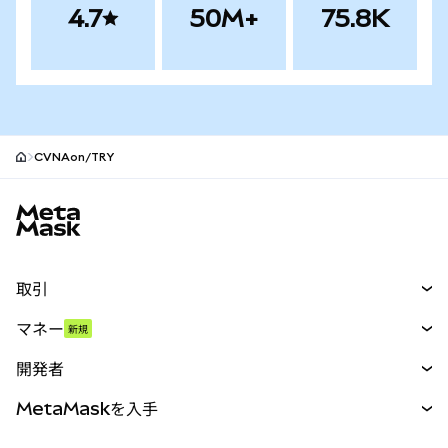
4.7
50M+
75.8K
CVNAon/TRY
MetaMaskサイトフッター
取引
スワップ
マネー
新規
予測
新規
購入
開発者
パーペチュアル
新規
カード
ドキュメントを表示
MetaMaskを入手
RWA
mUSD
新規
ダッシュボード
トランザクションシールド