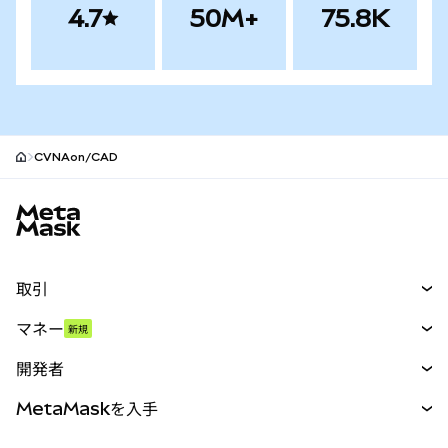
4.7
50M+
75.8K
CVNAon/CAD
MetaMaskサイトフッター
取引
スワップ
マネー
新規
予測
新規
購入
開発者
パーペチュアル
新規
カード
ドキュメントを表示
MetaMaskを入手
RWA
mUSD
新規
ダッシュボード
トランザクションシールド