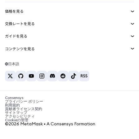
収益化
Smart Accounts Kit
Agent Wallet
新規
価格を見る
埋め込みウォレット
Snaps
ビットコインの価格
交換レートを見る
MetaMask Connect
イーサリアムの価格
報酬
新規
BTC→USD
Solanaの価格
ガイドを見る
Snaps
セキュリティ
ETH→USD
BTCの購入
Shiba Inuの価格
USDT→INR
コンテンツを見る
Web3サービス
サポート
ETHの購入
Pepeの価格
ビットコインウォレット
BTC→USDT
SOLの購入
キャリア
Tetherの価格
Solanaウォレット
日本語
BTC→INR
PEPEの購入
お問い合わせ
USDCの価格
おすすめの暗号資産カード
ETH→USDT
USDTの購入
Chanlinkの価格
おすすめのモバイル暗号資産ウォレット
USDT→PHP
USDCの購入
Polymarketとは？
BTC→EUR
SHIBの購入
Consensys
税制関連ニュース
プライバシー ポリシー
利用規約
BNBの購入
貢献者ライセンス契約
暗号資産の購入方法は？
サイトマップ
アクセシビリティ
ビットコインを売るには？
Cookieの管理
©2026 MetaMask • A Consensys Formation