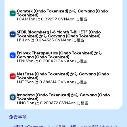
Camtek (Ondo Tokenized) から Carvana (Ondo
Tokenized)
1 CAMTon は 0.392119 CVNAon に相当
SPDR Bloomberg 1-3 Month T-Bill ETF (Ondo
Tokenized) から Carvana (Ondo Tokenized)
1 BILon は 0.264535 CVNAon に相当
Enlivex Therapeutics (Ondo Tokenized) から
Carvana (Ondo Tokenized)
1 ENLVon は 0.000421 CVNAon に相当
NetEase (Ondo Tokenized) から Carvana (Ondo
Tokenized)
1 NTESon は 0.388314 CVNAon に相当
Innodata (Ondo Tokenized) から Carvana (Ondo
Tokenized)
1 INODon は 0.200872 CVNAon に相当
免責事項