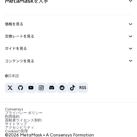
MetaMaskを入手
RWA
mUSD
新規
ダッシュボード
トランザクションシールド
収益化
Smart Accounts Kit
Agent Wallet
新規
価格を見る
埋め込みウォレット
Snaps
ビットコインの価格
交換レートを見る
MetaMask Connect
イーサリアムの価格
報酬
新規
BTC→USD
Solanaの価格
ガイドを見る
Snaps
セキュリティ
ETH→USD
BTCの購入
Shiba Inuの価格
USDT→INR
コンテンツを見る
Web3サービス
サポート
ETHの購入
Pepeの価格
ビットコインウォレット
BTC→USDT
SOLの購入
キャリア
Tetherの価格
Solanaウォレット
日本語
BTC→INR
PEPEの購入
お問い合わせ
USDCの価格
おすすめの暗号資産カード
ETH→USDT
USDTの購入
Chanlinkの価格
おすすめのモバイル暗号資産ウォレット
USDT→PHP
USDCの購入
Polymarketとは？
BTC→EUR
SHIBの購入
Consensys
税制関連ニュース
プライバシー ポリシー
利用規約
BNBの購入
貢献者ライセンス契約
暗号資産の購入方法は？
サイトマップ
アクセシビリティ
ビットコインを売るには？
Cookieの管理
©2026 MetaMask • A Consensys Formation