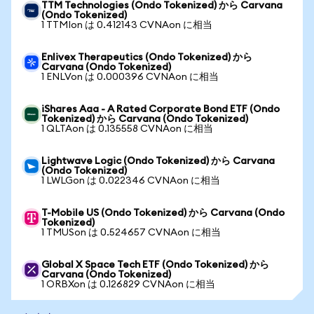
TTM Technologies (Ondo Tokenized) から Carvana
(Ondo Tokenized)
1 TTMIon は 0.412143 CVNAon に相当
Enlivex Therapeutics (Ondo Tokenized) から
Carvana (Ondo Tokenized)
1 ENLVon は 0.000396 CVNAon に相当
iShares Aaa - A Rated Corporate Bond ETF (Ondo
Tokenized) から Carvana (Ondo Tokenized)
1 QLTAon は 0.135558 CVNAon に相当
Lightwave Logic (Ondo Tokenized) から Carvana
(Ondo Tokenized)
1 LWLGon は 0.022346 CVNAon に相当
T-Mobile US (Ondo Tokenized) から Carvana (Ondo
Tokenized)
1 TMUSon は 0.524657 CVNAon に相当
Global X Space Tech ETF (Ondo Tokenized) から
Carvana (Ondo Tokenized)
1 ORBXon は 0.126829 CVNAon に相当