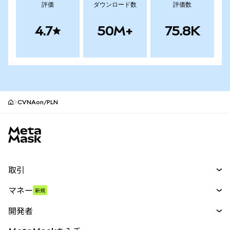
評価
ダウンロード数
評価数
4.7
50M+
75.8K
CVNAon/PLN
MetaMaskサイトフッター
取引
スワップ
マネー
新規
予測
新規
購入
開発者
パーペチュアル
新規
カード
ドキュメントを表示