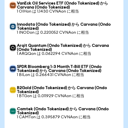
VanEck Oil Services ETF (Ondo Tokenized) から
Carvana (Ondo Tokenized)
1 OIHon は 1.1430 CVNAon に相当
Innodata (Ondo Tokenized) から Carvana (Ondo
Tokenized)
1 INODon は 0.220052 CVNAon に相当
Arqit Quantum (Ondo Tokenized) から Carvana
(Ondo Tokenized)
1 ARQQon は 0.062294 CVNAon に相当
SPDR Bloomberg 1-3 Month T-Bill ETF (Ondo
Tokenized) から Carvana (Ondo Tokenized)
1 BILon は 0.266431 CVNAon に相当
B2Gold (Ondo Tokenized) から Carvana (Ondo
Tokenized)
1 BTGon は 0.011929 CVNAon に相当
Camtek (Ondo Tokenized) から Carvana (Ondo
Tokenized)
1 CAMTon は 0.395879 CVNAon に相当