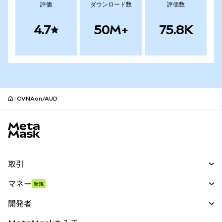
評価
ダウンロード数
評価数
4.7
50M+
75.8K
CVNAon/AUD
MetaMaskサイトフッター
取引
スワップ
マネー
新規
予測
新規
購入
開発者
パーペチュアル
新規
カード
ドキュメントを表示