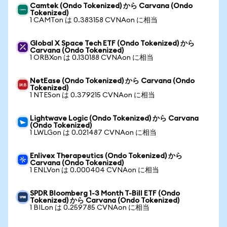
Camtek (Ondo Tokenized) から Carvana (Ondo
Tokenized)
1 CAMTon は 0.383158 CVNAon に相当
Global X Space Tech ETF (Ondo Tokenized) から
Carvana (Ondo Tokenized)
1 ORBXon は 0.130188 CVNAon に相当
NetEase (Ondo Tokenized) から Carvana (Ondo
Tokenized)
1 NTESon は 0.379215 CVNAon に相当
Lightwave Logic (Ondo Tokenized) から Carvana
(Ondo Tokenized)
1 LWLGon は 0.021487 CVNAon に相当
Enlivex Therapeutics (Ondo Tokenized) から
Carvana (Ondo Tokenized)
1 ENLVon は 0.000404 CVNAon に相当
SPDR Bloomberg 1-3 Month T-Bill ETF (Ondo
Tokenized) から Carvana (Ondo Tokenized)
1 BILon は 0.259785 CVNAon に相当