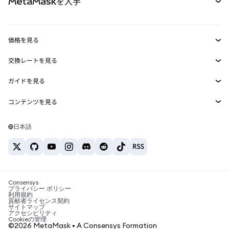
MetaMaskを入手
RWA
mUSD
新規
ダッシュボード
トランザクションシールド
収益化
Smart Accounts Kit
Agent Wallet
新規
価格を見る
埋め込みウォレット
Snaps
ビットコインの価格
交換レートを見る
MetaMask Connect
イーサリアムの価格
報酬
新規
BTC→USD
Solanaの価格
ガイドを見る
Snaps
セキュリティ
ETH→USD
BTCの購入
Shiba Inuの価格
USDT→INR
コンテンツを見る
Web3サービス
サポート
ETHの購入
Pepeの価格
ビットコインウォレット
BTC→USDT
SOLの購入
キャリア
Tetherの価格
Solanaウォレット
日本語
BTC→INR
PEPEの購入
お問い合わせ
USDCの価格
おすすめの暗号資産カード
ETH→USDT
USDTの購入
Chanlinkの価格
おすすめのモバイル暗号資産ウォレット
USDT→PHP
USDCの購入
Polymarketとは？
BTC→EUR
SHIBの購入
Consensys
税制関連ニュース
プライバシー ポリシー
利用規約
BNBの購入
貢献者ライセンス契約
暗号資産の購入方法は？
サイトマップ
アクセシビリティ
ビットコインを売るには？
Cookieの管理
©2026 MetaMask • A Consensys Formation