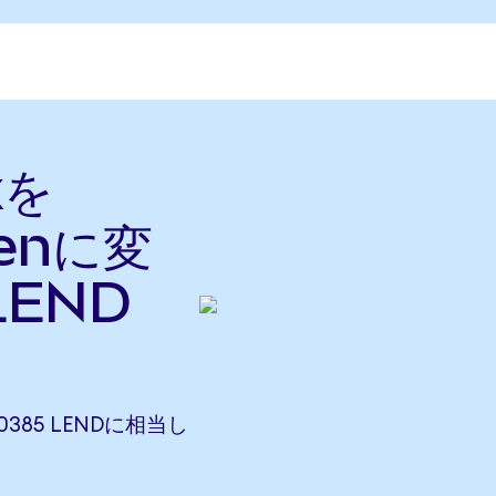
xを
kenに変
LEND
10385 LENDに相当し