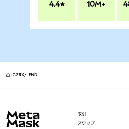
4.4
10M+
4
CZRX/LEND
MetaMaskサイトフッター
取引
スワップ