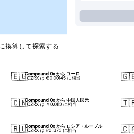
通貨に換算して探索する
Compound 0x から ユーロ
🇪🇺
🇬
1 CZRX は €0.00145 に相当
Compound 0x から 中国人民元
🇨🇳
🇹
1 CZRX は ￥0.0113 に相当
Compound 0x から ロシア・ルーブル
🇷🇺
🇨
1 CZRX は ₽0.1373 に相当