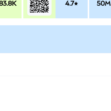
83.8K
4.7
50M