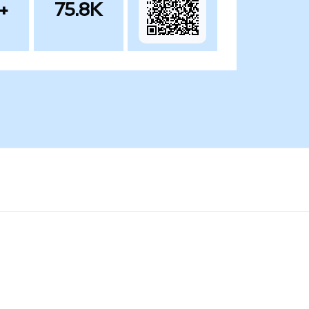
+
75.8K