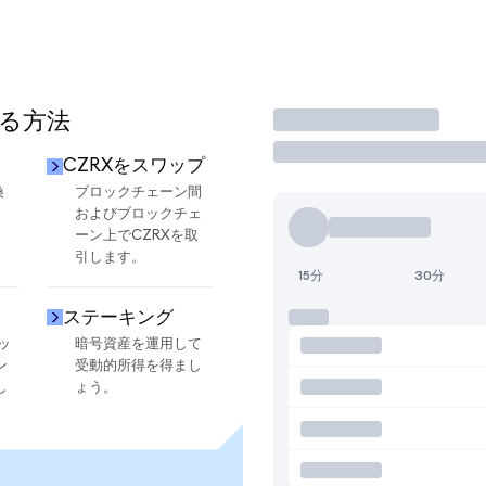
する方法
取引
CZRXをスワップ
換
ブロックチェーン間
およびブロックチェ
ーン上でCZRXを取
引します。
15分
30分
ステーキング
ッ
暗号資産を運用して
ン
受動的所得を得まし
し
ょう。