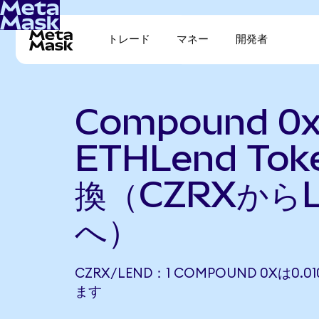
トレード
マネー
開発者
Compound 0
ETHLend To
換（CZRXから
へ）
CZRX/LEND：1 COMPOUND 0Xは0.0
ます