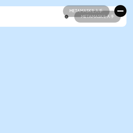
METAMASKを入手
METAMASKを入手
METAMASKを入手
METAMASKを入手