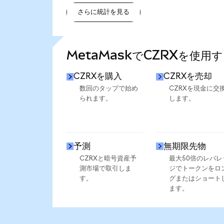
さらに統計を見る
さらに統計を見る
MetaMaskでCZRXを使用
CZRXを購入
CZRXを売却
数回のタップで始め
CZRXを現金に交
られます。
します。
予測
無期限先物
CZRXと暗号資産予
最大50倍のレバレ
測市場で取引しま
ジでトークンをロ
す。
グまたはショート
ます。