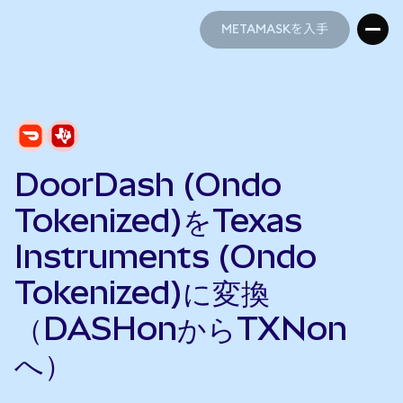
METAMASKを入手
METAMASKを入手
DoorDash (Ondo
Tokenized)をTexas
Instruments (Ondo
Tokenized)に変換
（DASHonからTXNon
へ）