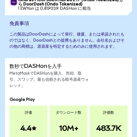
iShares MSCI South Korea ETF (Ondo Tokenized) か
ら DoorDash (Ondo Tokenized)
1 EWYon は 0.819039 DASHon に相当
免責事項
この製品はDoorDashによって発行、後援、または承認されたも
のではなく、DoorDashとの提携もありません。会社名およびそ
の他の商標は、原資産を特定するためのみに使用されます。
数秒でDASHonを入手
MetaMaskでDASHonを購入、売却、取
引、スワップ。最も信頼される暗号資産ウォ
レット。
Google Play
評価
ダウンロード数
評価数
4.4
10M+
483.7K