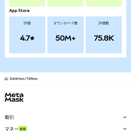
App Store
評価
ダウンロード数
評価数
4.7
50M+
75.8K
DASHon/TXNon
MetaMaskサイトフッター
取引
スワップ
マネー
新規