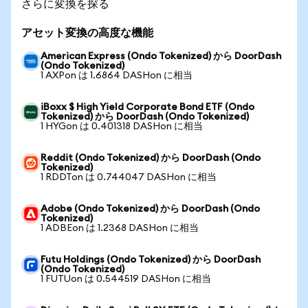
さらに変換を探る
アセット変換の高度な機能
American Express (Ondo Tokenized) から DoorDash
(Ondo Tokenized)
1 AXPon は 1.6864 DASHon に相当
iBoxx $ High Yield Corporate Bond ETF (Ondo
Tokenized) から DoorDash (Ondo Tokenized)
1 HYGon は 0.401318 DASHon に相当
Reddit (Ondo Tokenized) から DoorDash (Ondo
Tokenized)
1 RDDTon は 0.744047 DASHon に相当
Adobe (Ondo Tokenized) から DoorDash (Ondo
Tokenized)
1 ADBEon は 1.2368 DASHon に相当
Futu Holdings (Ondo Tokenized) から DoorDash
(Ondo Tokenized)
1 FUTUon は 0.544519 DASHon に相当