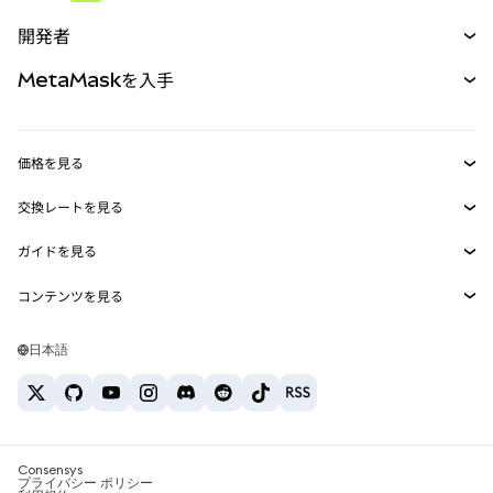
予測
新規
購入
開発者
パーペチュアル
新規
カード
ドキュメントを表示
MetaMaskを入手
RWA
mUSD
新規
ダッシュボード
トランザクションシールド
収益化
Smart Accounts Kit
Agent Wallet
新規
価格を見る
埋め込みウォレット
Snaps
ビットコインの価格
交換レートを見る
MetaMask Connect
イーサリアムの価格
報酬
新規
BTC→USD
Solanaの価格
ガイドを見る
Snaps
セキュリティ
ETH→USD
BTCの購入
Shiba Inuの価格
USDT→INR
コンテンツを見る
Web3サービス
サポート
ETHの購入
Pepeの価格
ビットコインウォレット
BTC→USDT
SOLの購入
キャリア
Tetherの価格
Solanaウォレット
日本語
BTC→INR
PEPEの購入
お問い合わせ
USDCの価格
おすすめの暗号資産カード
ETH→USDT
USDTの購入
Chanlinkの価格
おすすめのモバイル暗号資産ウォレット
USDT→PHP
USDCの購入
Polymarketとは？
BTC→EUR
SHIBの購入
Consensys
税制関連ニュース
プライバシー ポリシー