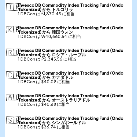
Invesco DB Commodity Index Tracking Fund (Ondo
🇹🇷
Tokenized) から トルコリラ
1 DBCon は ₺1,370.45 に相当
Invesco DB Commodity Index Tracking Fund (Ondo
🇰🇷
Tokenized) から 韓国ウォン
1 DBCon は ₩40,660.54 に相当
Invesco DB Commodity Index Tracking Fund (Ondo
🇷🇺
Tokenized) から ロシア・ルーブル
1 DBCon は ₽2,345.56 に相当
Invesco DB Commodity Index Tracking Fund (Ondo
🇨🇦
Tokenized) から カナダドル
1 DBCon は $40.09 に相当
Invesco DB Commodity Index Tracking Fund (Ondo
🇦🇺
Tokenized) から オーストラリアドル
1 DBCon は $40.68 に相当
Invesco DB Commodity Index Tracking Fund (Ondo
🇸🇬
Tokenized) から シンガポールドル
1 DBCon は $36.74 に相当