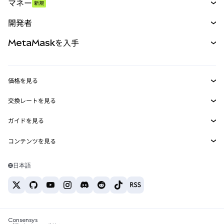
マネー
新規
予測
新規
購入
開発者
パーペチュアル
新規
カード
ドキュメントを表示
MetaMaskを入手
RWA
mUSD
新規
ダッシュボード
トランザクションシールド
収益化
Smart Accounts Kit
Agent Wallet
新規
価格を見る
埋め込みウォレット
Snaps
ビットコインの価格
交換レートを見る
MetaMask Connect
イーサリアムの価格
報酬
新規
BTC→USD
Solanaの価格
ガイドを見る
Snaps
セキュリティ
ETH→USD
BTCの購入
Shiba Inuの価格
USDT→INR
コンテンツを見る
Web3サービス
サポート
ETHの購入
Pepeの価格
ビットコインウォレット
BTC→USDT
SOLの購入
キャリア
Tetherの価格
Solanaウォレット
日本語
BTC→INR
PEPEの購入
お問い合わせ
USDCの価格
おすすめの暗号資産カード
ETH→USDT
USDTの購入
Chanlinkの価格
おすすめのモバイル暗号資産ウォレット
USDT→PHP
USDCの購入
Polymarketとは？
BTC→EUR
SHIBの購入
Consensys