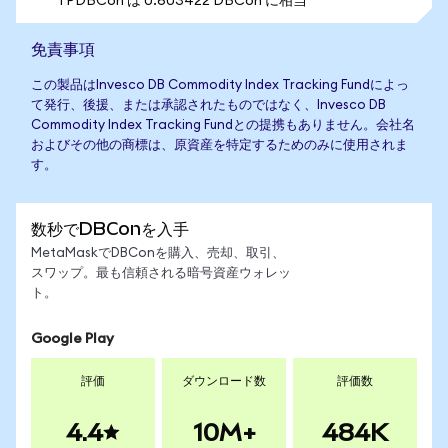
1 PDBCon は 0.603422 DBCon に相当
免責事項
この製品はInvesco DB Commodity Index Tracking Fundによっ
て発行、後援、または承認されたものではなく、Invesco DB
Commodity Index Tracking Fundとの提携もありません。会社名
およびその他の商標は、原資産を特定するためのみに使用されま
す。
数秒でDBConを入手
MetaMaskでDBConを購入、売却、取引、
スワップ。最も信頼される暗号資産ウォレッ
ト。
Google Play
評価
ダウンロード数
評価数
4.4
10M+
484K