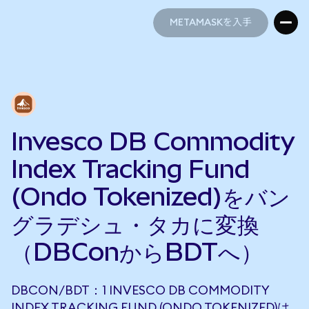
METAMASKを入手
METAMASKを入手
Invesco DB Commodity
Index Tracking Fund
(Ondo Tokenized)をバン
グラデシュ・タカに変換
（DBConからBDTへ）
DBCON/BDT：1 INVESCO DB COMMODITY
INDEX TRACKING FUND (ONDO TOKENIZED)は