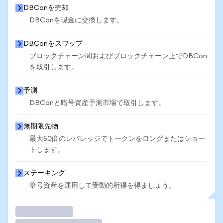
DBConを売却
DBConを現金に交換します。
DBConをスワップ
ブロックチェーン間およびブロックチェーン上でDBCon
を取引します。
予測
DBConと暗号資産予測市場で取引します。
無期限先物
最大50倍のレバレッジでトークンをロングまたはショー
トします。
ステーキング
暗号資産を運用して受動的所得を得ましょう。
取引