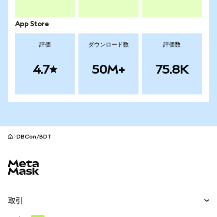
App Store
評価
ダウンロード数
評価数
4.7
50M+
75.8K
DBCon/BDT
MetaMaskサイトフッター
取引
スワップ