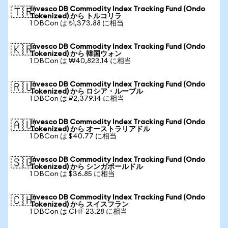
Invesco DB Commodity Index Tracking Fund (Ondo
🇹🇷
Tokenized) から トルコリラ
1 DBCon は ₺1,373.88 に相当
Invesco DB Commodity Index Tracking Fund (Ondo
🇰🇷
Tokenized) から 韓国ウォン
1 DBCon は ₩40,823.14 に相当
Invesco DB Commodity Index Tracking Fund (Ondo
🇷🇺
Tokenized) から ロシア・ルーブル
1 DBCon は ₽2,379.14 に相当
Invesco DB Commodity Index Tracking Fund (Ondo
🇦🇺
Tokenized) から オーストラリアドル
1 DBCon は $40.77 に相当
Invesco DB Commodity Index Tracking Fund (Ondo
🇸🇬
Tokenized) から シンガポールドル
1 DBCon は $36.85 に相当
Invesco DB Commodity Index Tracking Fund (Ondo
🇨🇭
Tokenized) から スイスフラン
1 DBCon は CHF 23.28 に相当