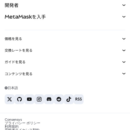
開発者
パーペチュアル
新規
カード
ドキュメントを表示
MetaMaskを入手
RWA
mUSD
新規
ダッシュボード
トランザクションシールド
収益化
Smart Accounts Kit
Agent Wallet
新規
価格を見る
埋め込みウォレット
Snaps
ビットコインの価格
交換レートを見る
MetaMask Connect
イーサリアムの価格
報酬
新規
BTC→USD
Solanaの価格
ガイドを見る
Snaps
セキュリティ
ETH→USD
BTCの購入
Shiba Inuの価格
USDT→INR
コンテンツを見る
Web3サービス
サポート
ETHの購入
Pepeの価格
ビットコインウォレット
BTC→USDT
SOLの購入
キャリア
Tetherの価格
Solanaウォレット
日本語
BTC→INR
PEPEの購入
お問い合わせ
USDCの価格
おすすめの暗号資産カード
ETH→USDT
USDTの購入
Chanlinkの価格
おすすめのモバイル暗号資産ウォレット
USDT→PHP
USDCの購入
Polymarketとは？
BTC→EUR
SHIBの購入
Consensys
税制関連ニュース
プライバシー ポリシー
利用規約
BNBの購入
貢献者ライセンス契約