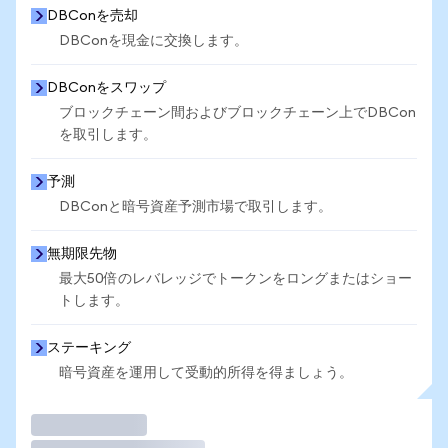
DBConを売却
DBConを現金に交換します。
DBConをスワップ
ブロックチェーン間およびブロックチェーン上でDBCon
を取引します。
予測
DBConと暗号資産予測市場で取引します。
無期限先物
最大50倍のレバレッジでトークンをロングまたはショー
トします。
ステーキング
暗号資産を運用して受動的所得を得ましょう。
取引