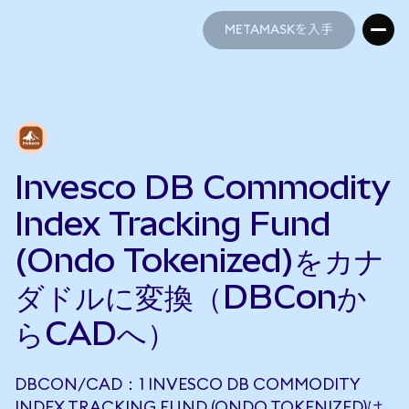
METAMASKを入手
METAMASKを入手
Invesco DB Commodity
Index Tracking Fund
(Ondo Tokenized)をカナ
ダドルに変換（DBConか
らCADへ）
DBCON/CAD：1 INVESCO DB COMMODITY
INDEX TRACKING FUND (ONDO TOKENIZED)は