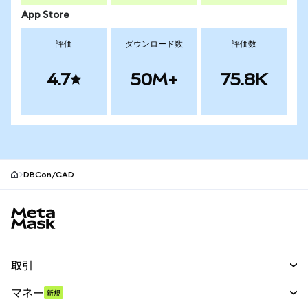
App Store
評価
ダウンロード数
評価数
4.7
50M+
75.8K
DBCon/CAD
MetaMaskサイトフッター
取引
スワップ
マネー
新規
予測
新規
購入