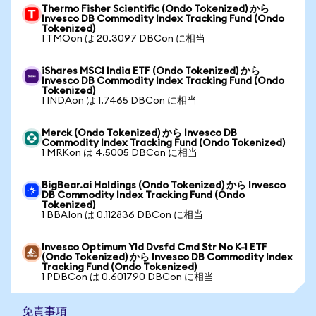
Thermo Fisher Scientific (Ondo Tokenized) から
Invesco DB Commodity Index Tracking Fund (Ondo
Tokenized)
1 TMOon は 20.3097 DBCon に相当
iShares MSCI India ETF (Ondo Tokenized) から
Invesco DB Commodity Index Tracking Fund (Ondo
Tokenized)
1 INDAon は 1.7465 DBCon に相当
Merck (Ondo Tokenized) から Invesco DB
Commodity Index Tracking Fund (Ondo Tokenized)
1 MRKon は 4.5005 DBCon に相当
BigBear.ai Holdings (Ondo Tokenized) から Invesco
DB Commodity Index Tracking Fund (Ondo
Tokenized)
1 BBAIon は 0.112836 DBCon に相当
Invesco Optimum Yld Dvsfd Cmd Str No K-1 ETF
(Ondo Tokenized) から Invesco DB Commodity Index
Tracking Fund (Ondo Tokenized)
1 PDBCon は 0.601790 DBCon に相当
免責事項