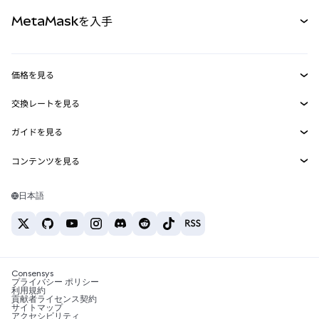
パーペチュアル
新規
カード
ドキュメントを表示
MetaMaskを入手
RWA
mUSD
新規
ダッシュボード
トランザクションシールド
収益化
Smart Accounts Kit
Agent Wallet
新規
価格を見る
埋め込みウォレット
Snaps
ビットコインの価格
交換レートを見る
MetaMask Connect
イーサリアムの価格
報酬
新規
BTC→USD
Solanaの価格
ガイドを見る
Snaps
セキュリティ
ETH→USD
BTCの購入
Shiba Inuの価格
USDT→INR
コンテンツを見る
Web3サービス
サポート
ETHの購入
Pepeの価格
ビットコインウォレット
BTC→USDT
SOLの購入
キャリア
Tetherの価格
Solanaウォレット
日本語
BTC→INR
PEPEの購入
お問い合わせ
USDCの価格
おすすめの暗号資産カード
ETH→USDT
USDTの購入
Chanlinkの価格
おすすめのモバイル暗号資産ウォレット
USDT→PHP
USDCの購入
Polymarketとは？
BTC→EUR
SHIBの購入
Consensys
税制関連ニュース
プライバシー ポリシー
利用規約
BNBの購入
貢献者ライセンス契約
暗号資産の購入方法は？
サイトマップ
アクセシビリティ