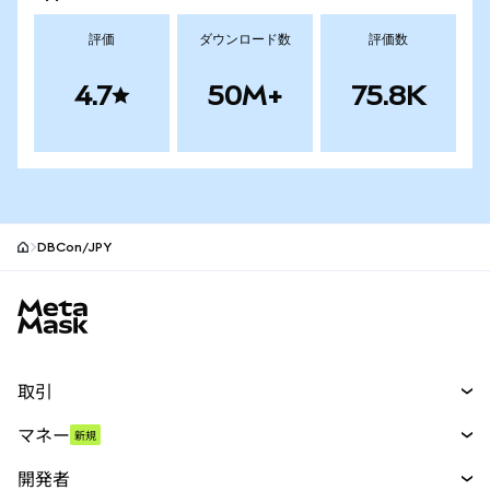
評価
ダウンロード数
評価数
4.7
50M+
75.8K
DBCon/JPY
MetaMaskサイトフッター
取引
スワップ
マネー
新規
予測
新規
購入
開発者