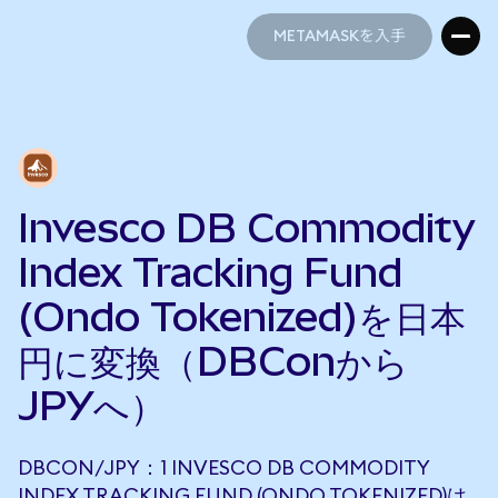
METAMASKを入手
METAMASKを入手
Invesco DB Commodity
Index Tracking Fund
(Ondo Tokenized)を日本
円に変換（DBConから
JPYへ）
DBCON/JPY：1 INVESCO DB COMMODITY
INDEX TRACKING FUND (ONDO TOKENIZED)は