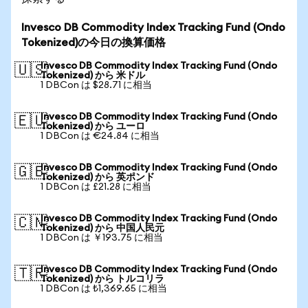
Invesco DB Commodity Index Tracking Fund (Ondo
Tokenized)の今日の換算価格
Invesco DB Commodity Index Tracking Fund (Ondo
🇺🇸
Tokenized) から 米ドル
1 DBCon は $28.71 に相当
Invesco DB Commodity Index Tracking Fund (Ondo
🇪🇺
Tokenized) から ユーロ
1 DBCon は €24.84 に相当
Invesco DB Commodity Index Tracking Fund (Ondo
🇬🇧
Tokenized) から 英ポンド
1 DBCon は £21.28 に相当
Invesco DB Commodity Index Tracking Fund (Ondo
🇨🇳
Tokenized) から 中国人民元
1 DBCon は ￥193.75 に相当
Invesco DB Commodity Index Tracking Fund (Ondo
🇹🇷
Tokenized) から トルコリラ
1 DBCon は ₺1,369.65 に相当