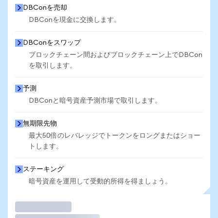
DBConを売却
DBConを現金に交換します。
DBConをスワップ
ブロックチェーン間およびブロックチェーン上でDBCon
を取引します。
予測
DBConと暗号資産予測市場で取引します。
無期限先物
最大50倍のレバレッジでトークンをロングまたはショー
トします。
ステーキング
暗号資産を運用して受動的所得を得ましょう。
取引