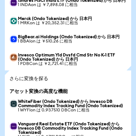
iShares MSCI India ETF (Ondo Tokenized) から 日本円
1 INDAon は ￥7,898.08 に相当
Merck (Ondo Tokenized) から 日本円
1 MRKon は ￥20,352.31 に相当
BigBear.ai Holdings (Ondo Tokenized) から 日本円
1 BBAIon は ￥510.26 に相当
Invesco Optimum Yld Dvsfd Cmd Str No K-1 ETF
(Ondo Tokenized) から 日本円
1 PDBCon は ￥2,721.41 に相当
さらに変換を探る
アセット変換の高度な機能
WhiteFiber (Ondo Tokenized) から Invesco DB
Commodity Index Tracking Fund (Ondo Tokenized)
1 WYFIon は 0.937510 DBCon に相当
Vanguard Real Estate ETF (Ondo Tokenized) から
Invesco DB Commodity Index Tracking Fund (Ondo
Tokenized)