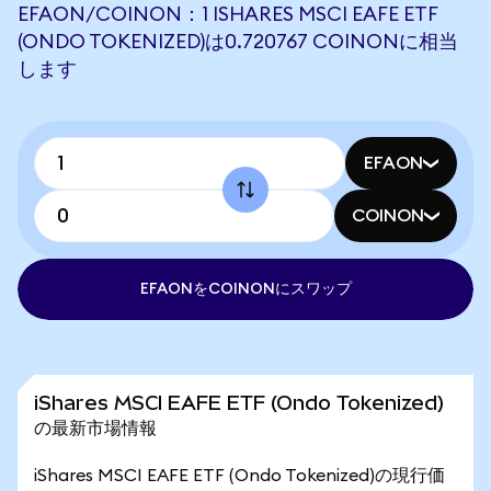
EFAON/COINON：1 ISHARES MSCI EAFE ETF
(ONDO TOKENIZED)は0.720767 COINONに相当
します
EFAON
COINON
EFAONをCOINONにスワップ
iShares MSCI EAFE ETF (Ondo Tokenized)
の最新市場情報
iShares MSCI EAFE ETF (Ondo Tokenized)の現行価