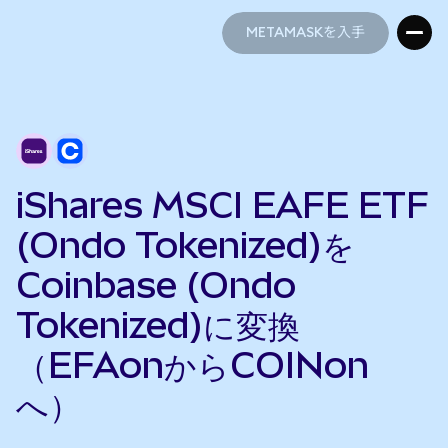
METAMASKを入手
METAMASKを入手
iShares MSCI EAFE ETF
(Ondo Tokenized)を
Coinbase (Ondo
Tokenized)に変換
（EFAonからCOINon
へ）