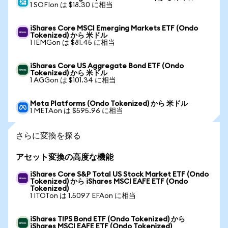
1 SOFIon は $18.30 に相当
iShares Core MSCI Emerging Markets ETF (Ondo
Tokenized) から 米ドル
1 IEMGon は $81.45 に相当
iShares Core US Aggregate Bond ETF (Ondo
Tokenized) から 米ドル
1 AGGon は $101.34 に相当
Meta Platforms (Ondo Tokenized) から 米ドル
1 METAon は $595.96 に相当
さらに変換を探る
アセット変換の高度な機能
iShares Core S&P Total US Stock Market ETF (Ondo
Tokenized) から iShares MSCI EAFE ETF (Ondo
Tokenized)
1 ITOTon は 1.5097 EFAon に相当
iShares TIPS Bond ETF (Ondo Tokenized) から
iShares MSCI EAFE ETF (Ondo Tokenized)