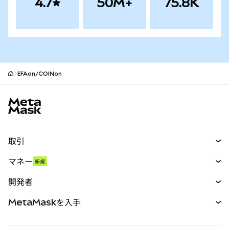
4.7
50M+
75.8K
EFAon/COINon
MetaMaskサイトフッター
取引
スワップ
マネー
新規
予測
新規
購入
開発者
パーペチュアル
新規
カード
ドキュメントを表示
MetaMaskを入手
RWA
mUSD
新規
ダッシュボード
トランザクションシールド
収益化