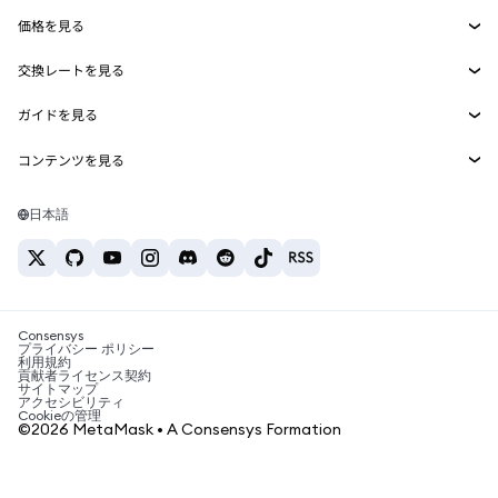
Smart Accounts Kit
Agent Wallet
新規
価格を見る
埋め込みウォレット
Snaps
ビットコインの価格
交換レートを見る
MetaMask Connect
イーサリアムの価格
報酬
新規
BTC→USD
Solanaの価格
ガイドを見る
Snaps
セキュリティ
ETH→USD
BTCの購入
Shiba Inuの価格
USDT→INR
コンテンツを見る
Web3サービス
サポート
ETHの購入
Pepeの価格
ビットコインウォレット
BTC→USDT
SOLの購入
キャリア
Tetherの価格
Solanaウォレット
日本語
BTC→INR
PEPEの購入
お問い合わせ
USDCの価格
おすすめの暗号資産カード
ETH→USDT
USDTの購入
Chanlinkの価格
おすすめのモバイル暗号資産ウォレット
USDT→PHP
USDCの購入
Polymarketとは？
BTC→EUR
SHIBの購入
Consensys
税制関連ニュース
プライバシー ポリシー
利用規約
BNBの購入
貢献者ライセンス契約
暗号資産の購入方法は？
サイトマップ
アクセシビリティ
ビットコインを売るには？
Cookieの管理
©2026 MetaMask • A Consensys Formation