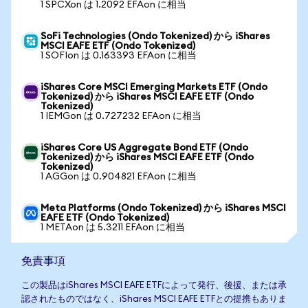
1 SPCXon は 1.2092 EFAon に相当
SoFi Technologies (Ondo Tokenized) から iShares
MSCI EAFE ETF (Ondo Tokenized)
1 SOFIon は 0.163393 EFAon に相当
iShares Core MSCI Emerging Markets ETF (Ondo
Tokenized) から iShares MSCI EAFE ETF (Ondo
Tokenized)
1 IEMGon は 0.727232 EFAon に相当
iShares Core US Aggregate Bond ETF (Ondo
Tokenized) から iShares MSCI EAFE ETF (Ondo
Tokenized)
1 AGGon は 0.904821 EFAon に相当
Meta Platforms (Ondo Tokenized) から iShares MSCI
EAFE ETF (Ondo Tokenized)
1 METAon は 5.3211 EFAon に相当
免責事項
この製品はiShares MSCI EAFE ETFによって発行、後援、または承
認されたものではなく、iShares MSCI EAFE ETFとの提携もありま