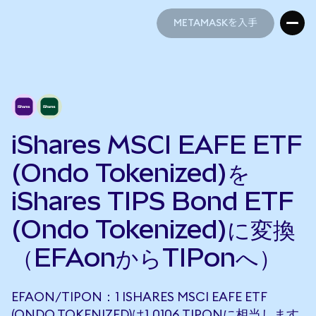
METAMASKを入手
METAMASKを入手
iShares MSCI EAFE ETF
(Ondo Tokenized)を
iShares TIPS Bond ETF
(Ondo Tokenized)に変換
（EFAonからTIPonへ）
EFAON/TIPON：1 ISHARES MSCI EAFE ETF
(ONDO TOKENIZED)は1.0106 TIPONに相当します