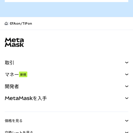
EFAon/TIPon
MetaMaskサイトフッター
取引
スワップ
マネー
新規
予測
新規
購入
開発者
パーペチュアル
新規
カード
ドキュメントを表示
MetaMaskを入手
RWA
mUSD
新規
ダッシュボード
トランザクションシールド
収益化
Smart Accounts Kit
Agent Wallet
新規
価格を見る
埋め込みウォレット
Snaps
ビットコインの価格
交換レートを見る