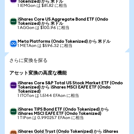
Tokenized) から 米ドル
1 IEMGon は $81.82 に相当
iShares Core US Aggregate Bond ETF (Ondo
Tokenized) から 米ドル
1 AGGon は $100.96 に相当
Meta Platforms (Ondo Tokenized) から 米ドル
1 METAon は $596.32 に相当
さらに変換を探る
アセット変換の高度な機能
iShares Core S&P Total US Stock Market ETF (Ondo
Tokenized) から iShares MSCI EAFE ETF (Ondo
Tokenized)
1 ITOTon は 1.5144 EFAon に相当
iShares TIPS Bond ETF (Ondo Tokenized) から
iShares MSCI EAFE ETF (Ondo Tokenized)
1 TIPon は 0.990257 EFAon に相当
iShares Gold Trust (Ondo Tokenized) から iShares