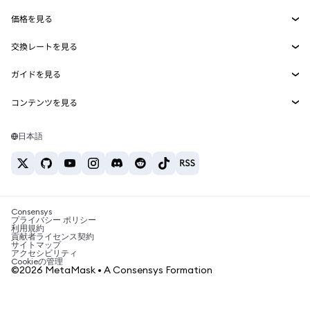
収益化
Smart Accounts Kit
Agent Wallet
新規
価格を見る
埋め込みウォレット
Snaps
ビットコインの価格
交換レートを見る
MetaMask Connect
イーサリアムの価格
報酬
新規
BTC→USD
Solanaの価格
ガイドを見る
Snaps
セキュリティ
ETH→USD
BTCの購入
Shiba Inuの価格
USDT→INR
コンテンツを見る
Web3サービス
サポート
ETHの購入
Pepeの価格
ビットコインウォレット
BTC→USDT
SOLの購入
キャリア
Tetherの価格
Solanaウォレット
日本語
BTC→INR
PEPEの購入
お問い合わせ
USDCの価格
おすすめの暗号資産カード
ETH→USDT
USDTの購入
Chanlinkの価格
おすすめのモバイル暗号資産ウォレット
USDT→PHP
USDCの購入
Polymarketとは？
BTC→EUR
SHIBの購入
Consensys
税制関連ニュース
プライバシー ポリシー
利用規約
BNBの購入
貢献者ライセンス契約
暗号資産の購入方法は？
サイトマップ
アクセシビリティ
ビットコインを売るには？
Cookieの管理
©2026 MetaMask • A Consensys Formation