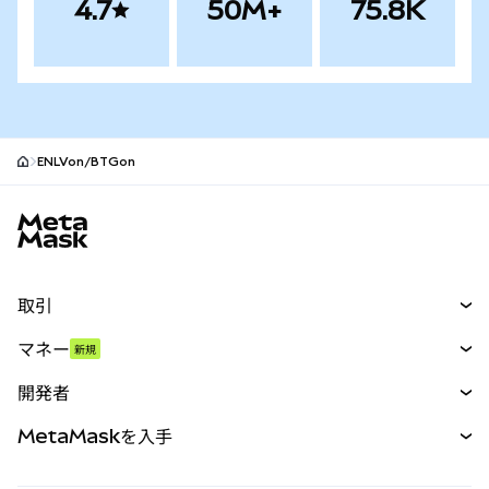
4.7
50M+
75.8K
ENLVon/BTGon
MetaMaskサイトフッター
取引
スワップ
マネー
新規
予測
新規
購入
開発者
パーペチュアル
新規
カード
ドキュメントを表示
MetaMaskを入手
RWA
mUSD
新規
ダッシュボード
トランザクションシールド