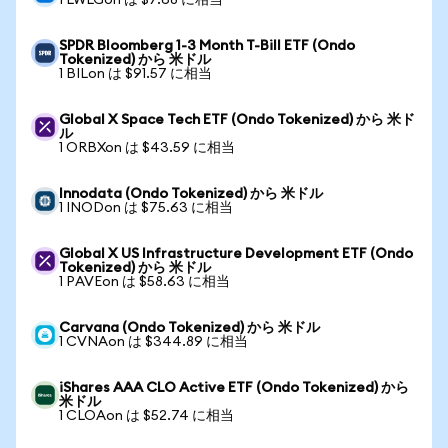
1 LWLGon は $7.68 に相当
SPDR Bloomberg 1-3 Month T-Bill ETF (Ondo
Tokenized) から 米ドル
1 BILon は $91.57 に相当
Global X Space Tech ETF (Ondo Tokenized) から 米ド
ル
1 ORBXon は $43.59 に相当
Innodata (Ondo Tokenized) から 米ドル
1 INODon は $75.63 に相当
Global X US Infrastructure Development ETF (Ondo
Tokenized) から 米ドル
1 PAVEon は $58.63 に相当
Carvana (Ondo Tokenized) から 米ドル
1 CVNAon は $344.89 に相当
iShares AAA CLO Active ETF (Ondo Tokenized) から
米ドル
1 CLOAon は $52.74 に相当