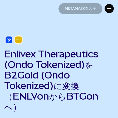
METAMASKを入手
METAMASKを入手
Enlivex Therapeutics
(Ondo Tokenized)を
B2Gold (Ondo
Tokenized)に変換
（ENLVonからBTGon
へ）