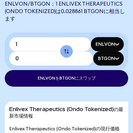
ENLVON/BTGON：1 ENLIVEX THERAPEUTICS
(ONDO TOKENIZED)は0.028861 BTGONに相当し
ます
ENLVON
BTGON
ENLVONをBTGONにスワップ
Enlivex Therapeutics (Ondo Tokenized)の最
新市場情報
Enlivex Therapeutics (Ondo Tokenized)の現行価格