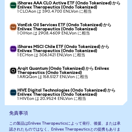
iShares AAA CLO Active ETF (Ondo Tokenized) から
Enlivex Therapeutics (Ondo Tokenized)
1 CLOAon は 390.4700 ENLVon に相当
VanEck Oil Services ETF (Ondo Tokenized) から
Enlivex Therapeutics (Ondo Tokenized)
1 OIHon は 2908.4609 ENLVon に相当
iShares MSCI Chile ETF (Ondo Tokenized) から
Enlivex Therapeutics (Ondo Tokenized)
1 ECHon は 306.1421 ENLVon に相当
Arqit Quantum (Ondo Tokenized) から Enlivex
Therapeutics (Ondo Tokenized)
1 ARQQon は 158.5127 ENLVon に相当
HIVE Digital Technologies (Ondo Tokenized) から
Enlivex Therapeutics (Ondo Tokenized)
1 HIVEon は 20.9524 ENLVon に相当
免責事項
この製品はEnlivex Therapeuticsによって発行、後援、または承
認されたものではなく、Enlivex Therapeuticsとの提携もありま